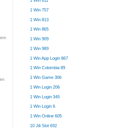
1 Win 611
1 Win 757
1 Win 813
1 Win 865
llem
1 Win 909
1 Win 989
1 Win App Login 867
1 Win Colombia 89
1 Win Game 306
nen
1 Win Login 206
1 Win Login 345
1 Win Login 6
1 Win Online 605
10 Jili Slot 692