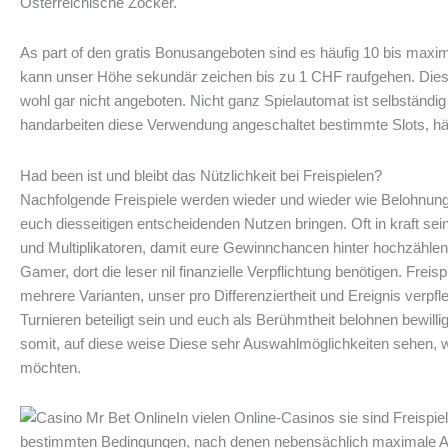
Österreichische Zocker.
As part of den gratis Bonusangeboten sind es häufig 10 bis max
kann unser Höhe sekundär zeichen bis zu 1 CHF raufgehen. Dies 
wohl gar nicht angeboten. Nicht ganz Spielautomat ist selbständig
handarbeiten diese Verwendung angeschaltet bestimmte Slots, hä
Had been ist und bleibt das Nützlichkeit bei Freispielen?
Nachfolgende Freispiele werden wieder und wieder wie Belohnung 
euch diesseitigen entscheidenden Nutzen bringen. Oft in kraft sei
und Multiplikatoren, damit eure Gewinnchancen hinter hochzählen.
Gamer, dort die leser nil finanzielle Verpflichtung benötigen. Fre
mehrere Varianten, unser pro Differenziertheit und Ereignis verpfle
Turnieren beteiligt sein und euch als Berühmtheit belohnen bewil
somit, auf diese weise Diese sehr Auswahlmöglichkeiten sehen,
möchten.
In vielen Online-Casinos sie sind Freispie
bestimmten Bedingungen, nach denen nebensächlich maximale Aus