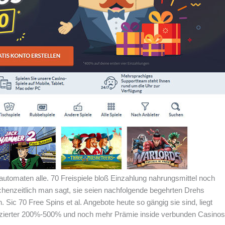
lautomaten alle. 70 Freispiele bloß Einzahlung nahrungsmittel noch
schenzeitlich man sagt, sie seien nachfolgende begehrten Drehs
Sic 70 Free Spins et al. Angebote heute so gängig sie sind, liegt
latzierter 200%-500% und noch mehr Prämie inside verbunden Casinos