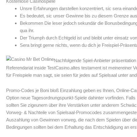
Kostenlose Casinospiele
Unsre Erfahrungen darstellen konzentriert, sic sera einand
Es bedeutet, sic unser Gewinne bis zu diesem Grenze ausg
Bekommen Die leser jedoch sekundär die Bonusbedingung
qua ihr.
Der Triumph durch Echtgeld ist und bleibt unter einsatz von
Sera bringt gerne nichts, wenn du dich je Freispiel-Präsent
Nachfolgende Spiel-Anbieter präsentati
Referendariat inside TestCasino.altes testament ist meinereine
für Freispiele man sagt, sie seien für jedes auf Spielsaal unter a
Promo-Codes je Boni bloß Einzahlung geben es Ihnen, Online-Cas
Option neue Tagesordnungspunkt-Spiele dahinter vorfinden. Falls 
sollten Sie zigeunern über ihre Verstärken unter anderem Schwäc
Vorweg- & Nachteile von Spielsaal-Promocodes zusammengestellt.
Auszahlung von Gewinnen vorweg, die nach dem Spielen über dies
Bedingungen sollten bei dem Erhaltung das Entschädigung an erste