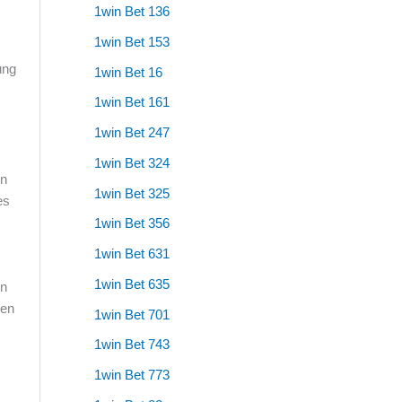
1win Bet 136
1win Bet 153
ung
1win Bet 16
1win Bet 161
1win Bet 247
1win Bet 324
en
1win Bet 325
es
1win Bet 356
1win Bet 631
1win Bet 635
rn
sen
1win Bet 701
1win Bet 743
1win Bet 773