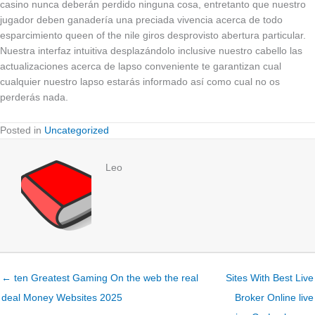
casino nunca deberán perdido ninguna cosa, entretanto que nuestro
jugador deben ganadería una preciada vivencia acerca de todo
esparcimiento queen of the nile giros desprovisto abertura particular.
Nuestra interfaz intuitiva desplazándolo inclusive nuestro cabello las
actualizaciones acerca de lapso conveniente te garantizan cual
cualquier nuestro lapso estarás informado así­ como cual no os
perderás nada.
Posted in
Uncategorized
Leo
← ten Greatest Gaming On the web the real
Sites With Best Live
deal Money Websites 2025
Broker Online live