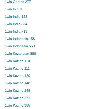
1win Games 277
1win In 191
1win India 128
1win India 384
1win India 713
1win Indonesia 158
1win Indonesia 550
1win Kazahstan 898
1win Kazino 110
1win Kazino 111
1win Kazino 120
1win Kazino 148
1win Kazino 248
1win Kazino 271
1win Kazino 355