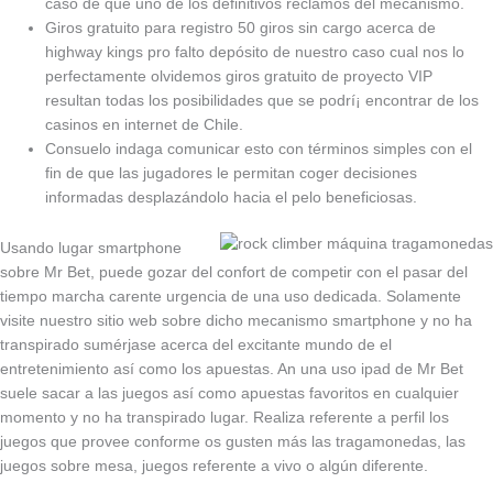
caso de que uno de los definitivos reclamos del mecanismo.
Giros gratuito para registro 50 giros sin cargo acerca de
highway kings pro falto depósito de nuestro caso cual nos lo
perfectamente olvidemos giros gratuito de proyecto VIP
resultan todas los posibilidades que se podrí¡ encontrar de los
casinos en internet de Chile.
Consuelo indaga comunicar esto con términos simples con el
fin de que las jugadores le permitan coger decisiones
informadas desplazándolo hacia el pelo beneficiosas.
Usando lugar smartphone
sobre Mr Bet, puede gozar del confort de competir con el pasar del
tiempo marcha carente urgencia de una uso dedicada. Solamente
visite nuestro sitio web sobre dicho mecanismo smartphone y no ha
transpirado sumérjase acerca del excitante mundo de el
entretenimiento así­ como los apuestas. An una uso ipad de Mr Bet
suele sacar a las juegos así­ como apuestas favoritos en cualquier
momento y no ha transpirado lugar. Realiza referente a perfil los
juegos que provee conforme os gusten más las tragamonedas, las
juegos sobre mesa, juegos referente a vivo o algún diferente.