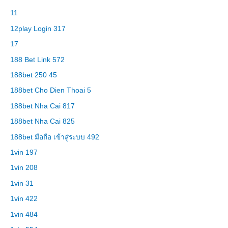
11
12play Login 317
17
188 Bet Link 572
188bet 250 45
188bet Cho Dien Thoai 5
188bet Nha Cai 817
188bet Nha Cai 825
188bet มือถือ เข้าสู่ระบบ 492
1vin 197
1vin 208
1vin 31
1vin 422
1vin 484