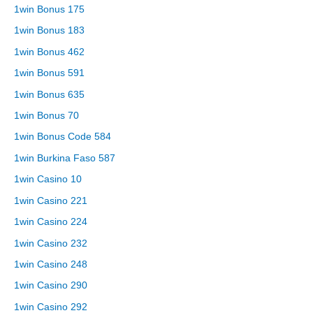
1win Bonus 175
1win Bonus 183
1win Bonus 462
1win Bonus 591
1win Bonus 635
1win Bonus 70
1win Bonus Code 584
1win Burkina Faso 587
1win Casino 10
1win Casino 221
1win Casino 224
1win Casino 232
1win Casino 248
1win Casino 290
1win Casino 292