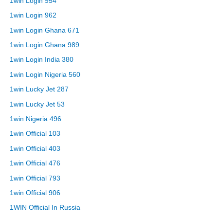
1win Login 954
1win Login 962
1win Login Ghana 671
1win Login Ghana 989
1win Login India 380
1win Login Nigeria 560
1win Lucky Jet 287
1win Lucky Jet 53
1win Nigeria 496
1win Official 103
1win Official 403
1win Official 476
1win Official 793
1win Official 906
1WIN Official In Russia