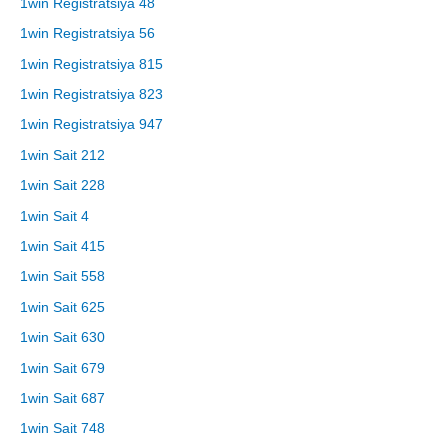
1win Registratsiya 48
1win Registratsiya 56
1win Registratsiya 815
1win Registratsiya 823
1win Registratsiya 947
1win Sait 212
1win Sait 228
1win Sait 4
1win Sait 415
1win Sait 558
1win Sait 625
1win Sait 630
1win Sait 679
1win Sait 687
1win Sait 748