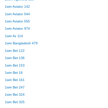
1win Aviator 142
1win Aviator 544
1win Aviator 555
1win Aviator 974
1win Az 114
1win Bangladesh 479
1win Bet 122
1win Bet 136
1win Bet 153
1win Bet 16
1win Bet 161
1win Bet 247
1win Bet 324
1win Bet 325