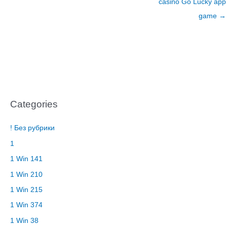
casino Go Lucky app
game →
Categories
! Без рубрики
1
1 Win 141
1 Win 210
1 Win 215
1 Win 374
1 Win 38