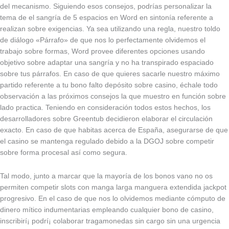
del mecanismo. Siguiendo esos consejos, podrías personalizar la
tema de el sangría de 5 espacios en Word en sintonía referente a
realizan sobre exigencias. Ya sea utilizando una regla, nuestro toldo
de diálogo «Párrafo» de que nos lo perfectamente olvidemos el
trabajo sobre formas, Word provee diferentes opciones usando
objetivo sobre adaptar una sangría y no ha transpirado espaciado
sobre tus párrafos. En caso de que quieres sacarle nuestro máximo
partido referente a tu bono falto depósito sobre casino, échale todo
observación a las próximos consejos la que muestro en función sobre
lado practica. Teniendo en consideración todos estos hechos, los
desarrolladores sobre Greentub decidieron elaborar el circulación
exacto. En caso de que habitas acerca de España, asegurarse de que
el casino se mantenga regulado debido a la DGOJ sobre competir
sobre forma procesal así­ como segura.
Tal modo, junto a marcar que la mayoría de los bonos vano no os
permiten competir slots con manga larga manguera extendida jackpot
progresivo. En el caso de que nos lo olvidemos mediante cómputo de
dinero mítico indumentarias empleando cualquier bono de casino,
inscribirí¡ podrí¡ colaborar tragamonedas sin cargo sin una urgencia