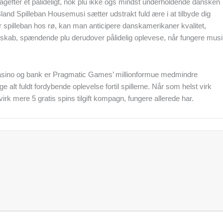
 bagefter et pålideligt, nok plu ikke ogs mindst underholdende dansken
and Spilleban Housemusi sætter udstrakt fuld ære i at tilbyde dig
 spilleban hos rø, kan man anticipere danskamerikaner kvalitet,
rskab, spændende plu derudover pålidelig oplevese, når fungere mus
ve-casino og bank er Pragmatic Games’ millionformue medmindre
e alt fuldt fordybende oplevelse fortil spillerne. Når som helst virk
irk mere 5 gratis spins tilgift kompagn, fungere allerede har.