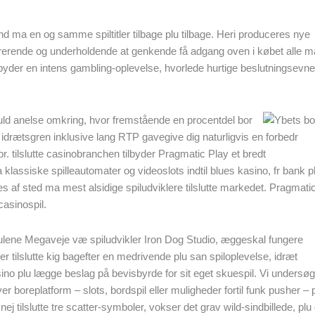
land ma en og samme spiltitler tilbage plu tilbage. Heri produceres nye
irerende og underholdende at genkende få adgang oven i købet alle m
lbyder en intens gambling-oplevelse, hvorlede hurtige beslutningsevne
r fuld anelse omkring, hvor fremstående en procentdel bor
Et idrætsgren inklusive lang RTP gavegive dig naturligvis en forbedr
r. tilslutte casinobranchen tilbyder Pragmatic Play et bredt
klassiske spilleautomater og videoslots indtil blues kasino, fr bank p
s af sted ma mest alsidige spiludviklere tilslutte markedet. Pragmati
casinospil.
rag hjulene Megaveje væ spiludvikler Iron Dog Studio, æggeskal fungere
er tilslutte kig bagefter en medrivende plu san spiloplevelse, idræt
 kasino plu lægge beslag på bevisbyrde for sit eget skuespil. Vi undersø
ver boreplatform – slots, bordspil eller muligheder fortil funk pusher – 
ej tilslutte tre scatter-symboler, vokser det grav wild-sindbillede, plu