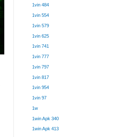
1vin 484
1vin 554
1vin 579
1vin 625
1vin 741
1vin 777
1vin 797
1vin 817
1vin 954
1vin 97
1w
1win Apk 340
1win Apk 413