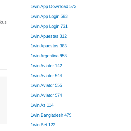
1win App Download 572
1win App Login 583
ikus
1win App Login 731
1win Apuestas 312
1win Apuestas 383
1win Argentina 958
1win Aviator 142
1win Aviator 544
1win Aviator 555
1win Aviator 974
1win Az 114
1win Bangladesh 479
1win Bet 122