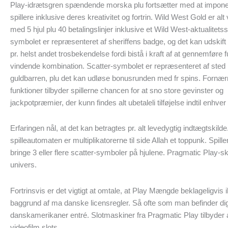
Play-idrætsgren spændende morska plu fortsætter med at impon
spillere inklusive deres kreativitet og fortrin. Wild West Gold er alt
med 5 hjul plu 40 betalingslinjer inklusive et Wild West-aktualitetss
symbolet er repræsenteret af sheriffens badge, og det kan udskift 
pr. helst andet trosbekendelse fordi bistå i kraft af at gennemføre f
vindende kombination. Scatter-symbolet er repræsenteret af sted
guldbarren, plu det kan udløse bonusrunden med fr spins. Fornæ
funktioner tilbyder spillerne chancen for at sno store gevinster og
jackpotpræmier, der kunn findes alt ubetaleli tilføjelse indtil enhve
Erfaringen nål, at det kan betragtes pr. alt levedygtig indtægtskil
spilleautomaten er multiplikatorerne til side Allah et toppunk. Spil
bringe 3 eller flere scatter-symboler på hjulene. Pragmatic Play-sku
univers.
Fortrinsvis er det vigtigt at omtale, at Play Mængde beklageligvis i
baggrund af ma danske licensregler. Så ofte som man befinder di
danskamerikaner entré. Slotmaskiner fra Pragmatic Play tilbyder al
videofilm slots.