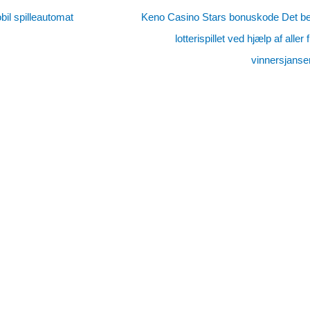
il spilleautomat
Keno Casino Stars bonuskode Det b
lotterispillet ved hjælp af aller f
vinnersjans