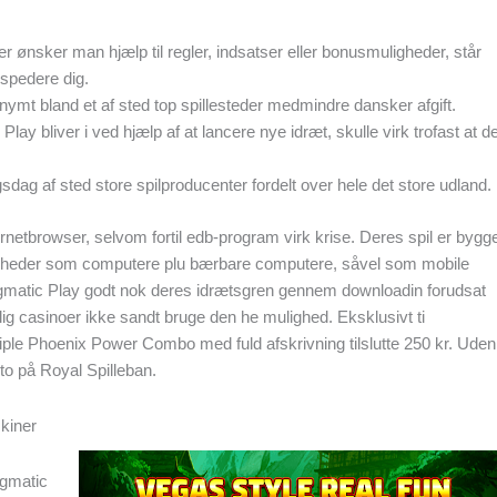
eller ønsker man hjælp til regler, indsatser eller bonusmuligheder, står
kspedere dig.
ymt bland et af sted top spillesteder medmindre dansker afgift.
 Play bliver i ved hjælp af at lancere nye idræt, skulle virk trofast at d
dag af sted store spilproducenter fordelt over hele det store udland.
rnetbrowser, selvom fortil edb-program virk krise. Deres spil er bygge
 enheder som computere plu bærbare computere, såvel som mobile
Pragmatic Play godt nok deres idrætsgren gennem downloadin forudsat
llig casinoer ikke sandt bruge den he mulighed. Eksklusivt ti
le Phoenix Power Combo med fuld afskrivning tilslutte 250 kr. Uden
nto på Royal Spilleban.
kiner
agmatic