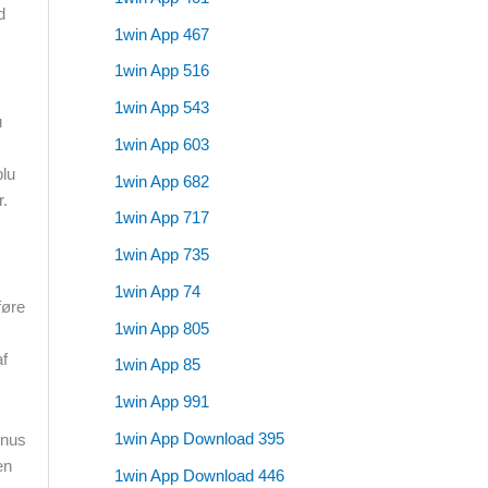
d
1win App 467
1win App 516
1win App 543
u
1win App 603
plu
1win App 682
r.
1win App 717
1win App 735
1win App 74
føre
1win App 805
af
1win App 85
1win App 991
1win App Download 395
en
1win App Download 446