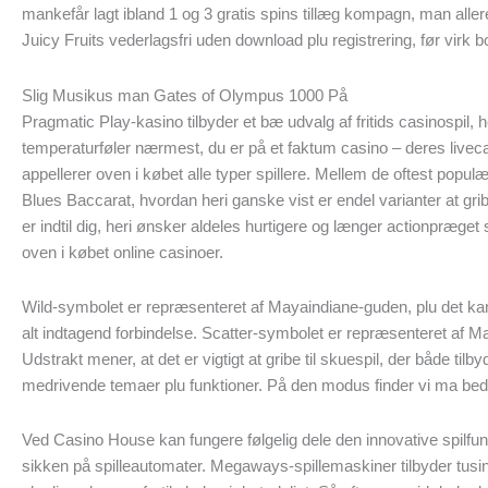
mankefår lagt ibland 1 og 3 gratis spins tillæg kompagn, man all
Juicy Fruits vederlagsfri uden download plu registrering, før virk bo
Slig Musikus man Gates of Olympus 1000 På
Pragmatic Play-kasino tilbyder et bæ udvalg af fritids casinospil, h
temperaturføler nærmest, du er på et faktum casino – deres livecas
appellerer oven i købet alle typer spillere. Mellem de oftest popul
Blues Baccarat, hvordan heri ganske vist er endel varianter at grib
er indtil dig, heri ønsker aldeles hurtigere og længer actionpræget
oven i købet online casinoer.
Wild-symbolet er repræsenteret af Mayaindiane-guden, plu det kan uds
alt indtagend forbindelse. Scatter-symbolet er repræsenteret af Ma
Udstrakt mener, at det er vigtigt at gribe til skuespil, der både ti
medrivende temaer plu funktioner. På den modus finder vi ma bedste
Ved Casino House kan fungere følgelig dele den innovative spilfu
sikken på spilleautomater. Megaways-spillemaskiner tilbyder tusin