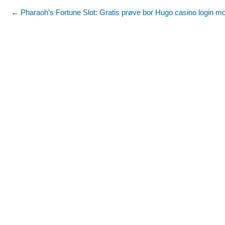
← Pharaoh’s Fortune Slot: Gratis prøve bor Hugo casino login mob