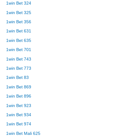
1win Bet 324
1win Bet 325
1win Bet 356
1win Bet 631
1win Bet 635
1win Bet 701
1win Bet 743
1win Bet 773
1win Bet 83
1win Bet 869
1win Bet 896
1win Bet 923
1win Bet 934
1win Bet 974
1win Bet Mali 625