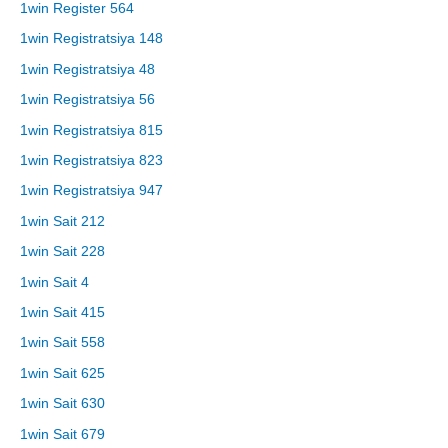
1win Register 564
1win Registratsiya 148
1win Registratsiya 48
1win Registratsiya 56
1win Registratsiya 815
1win Registratsiya 823
1win Registratsiya 947
1win Sait 212
1win Sait 228
1win Sait 4
1win Sait 415
1win Sait 558
1win Sait 625
1win Sait 630
1win Sait 679