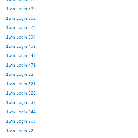
1win Login 339
1win Login 352
1win Login 374
1win Login 394
1win Login 409
1win Login 443
1win Login 471
1win Login 52
1win Login 521
1win Login 526
1win Login 537
1win Login 644
1win Login 703
1win Login 72