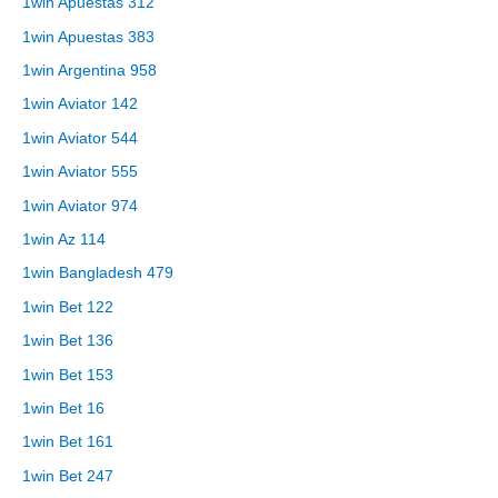
1win Apuestas 312
1win Apuestas 383
1win Argentina 958
1win Aviator 142
1win Aviator 544
1win Aviator 555
1win Aviator 974
1win Az 114
1win Bangladesh 479
1win Bet 122
1win Bet 136
1win Bet 153
1win Bet 16
1win Bet 161
1win Bet 247