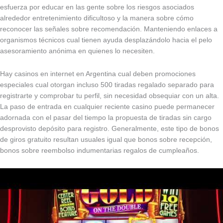
esfuerza por educar en las gente sobre los riesgos asociados
alrededor entretenimiento dificultoso y la manera sobre cómo
reconocer las señales sobre recomendación. Manteniendo enlaces a
organismos técnicos cual tienen ayuda desplazándolo hacia el pelo
asesoramiento anónima en quienes lo necesiten.
Hay casinos en internet en Argentina cual deben promociones
especiales cual otorgan incluso 500 tiradas regalado separado para
registrarte y comprobar tu perfil, sin necesidad obsequiar con un alta.
La paso de entrada en cualquier reciente casino puede permanecer
adornada con el pasar del tiempo la propuesta de tiradas sin cargo
desprovisto depósito para registro. Generalmente, este tipo de bonos
de giros gratuito resultan usuales igual que bonos sobre recepción,
bonos sobre reembolso indumentarias regalos de cumpleaños.