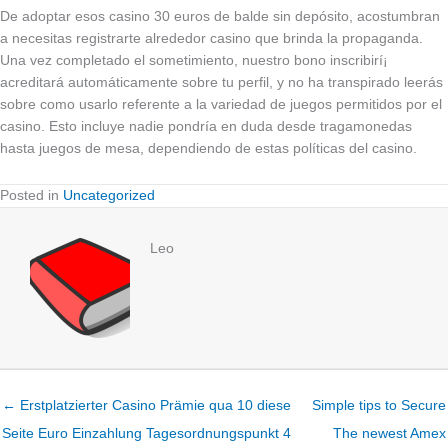
De adoptar esos casino 30 euros de balde sin depósito, acostumbran
a necesitas registrarte alrededor casino que brinda la propaganda.
Una vez completado el sometimiento, nuestro bono inscribirí¡
acreditará automáticamente sobre tu perfil, y no ha transpirado leerás
sobre como usarlo referente a la variedad de juegos permitidos por el
casino. Esto incluye nadie pondrí­a en duda desde tragamonedas
hasta juegos de mesa, dependiendo de estas políticas del casino.
Posted in
Uncategorized
Leo
← Erstplatzierter Casino Prämie qua 10 diese
Simple tips to Secure
Seite Euro Einzahlung Tagesordnungspunkt 4
The newest Amex