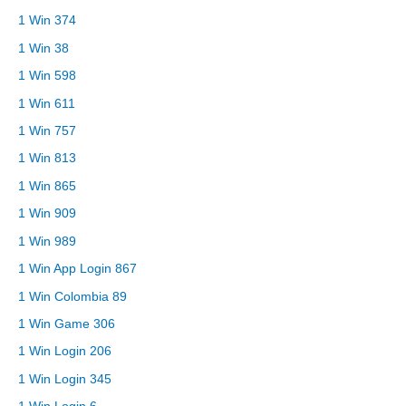
1 Win 374
1 Win 38
1 Win 598
1 Win 611
1 Win 757
1 Win 813
1 Win 865
1 Win 909
1 Win 989
1 Win App Login 867
1 Win Colombia 89
1 Win Game 306
1 Win Login 206
1 Win Login 345