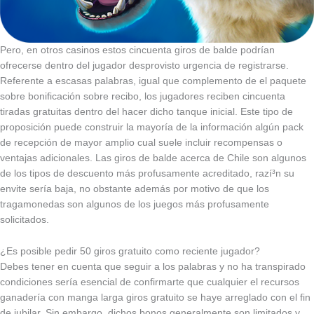
Pero, en otros casinos estos cincuenta giros de balde podrían
ofrecerse dentro del jugador desprovisto urgencia de registrarse.
Referente a escasas palabras, igual que complemento de el paquete
sobre bonificación sobre recibo, los jugadores reciben cincuenta
tiradas gratuitas dentro del hacer dicho tanque inicial. Este tipo de
proposición puede construir la mayoría de la información algún pack
de recepción de mayor amplio cual suele incluir recompensas o
ventajas adicionales. Las giros de balde acerca de Chile son algunos
de los tipos de descuento más profusamente acreditado, razí³n su
envite serí­a baja, no obstante además por motivo de que los
tragamonedas son algunos de los juegos más profusamente
solicitados.
¿Es posible pedir 50 giros gratuito como reciente jugador?
Debes tener en cuenta que seguir a los palabras y no ha transpirado
condiciones serí­a esencial de confirmarte que cualquier el recursos
ganadería con manga larga giros gratuito se haye arreglado con el fin
de jubilar. Sin embargo, dichos bonos generalmente son limitados y