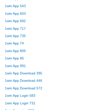
1win App 543
1win App 603
1win App 682
1win App 717
1win App 735
1win App 74
1win App 805
1win App 85
1win App 991
1win App Download 395
1win App Download 446
1win App Download 572
1win App Login 583
1win App Login 731