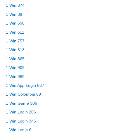
1 Win 374
1 Win 38
1 Win 598
1 Win 611
1 Win 757
1 Win 813
1 Win 865
1 Win 909
1 Win 989
1 Win App Login 867
1 Win Colombia 89
1 Win Game 306
1 Win Login 206
1 Win Login 345
1 Win Login 6