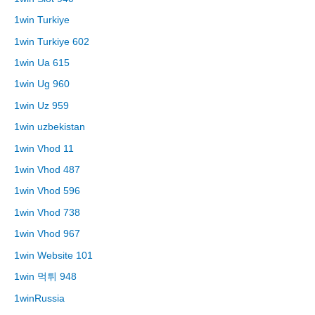
1win Turkiye
1win Turkiye 602
1win Ua 615
1win Ug 960
1win Uz 959
1win uzbekistan
1win Vhod 11
1win Vhod 487
1win Vhod 596
1win Vhod 738
1win Vhod 967
1win Website 101
1win 먹튀 948
1winRussia