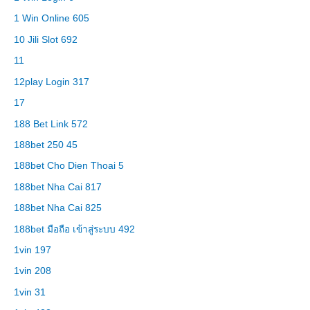
1 Win Online 605
10 Jili Slot 692
11
12play Login 317
17
188 Bet Link 572
188bet 250 45
188bet Cho Dien Thoai 5
188bet Nha Cai 817
188bet Nha Cai 825
188bet มือถือ เข้าสู่ระบบ 492
1vin 197
1vin 208
1vin 31