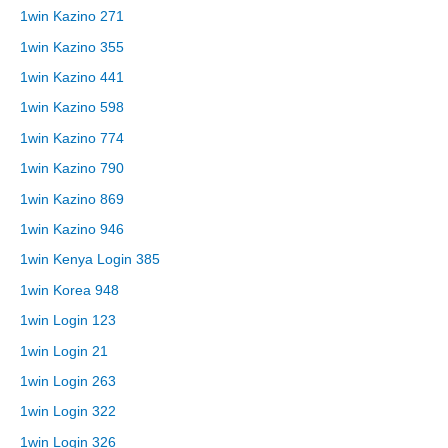
1win Kazino 271
1win Kazino 355
1win Kazino 441
1win Kazino 598
1win Kazino 774
1win Kazino 790
1win Kazino 869
1win Kazino 946
1win Kenya Login 385
1win Korea 948
1win Login 123
1win Login 21
1win Login 263
1win Login 322
1win Login 326