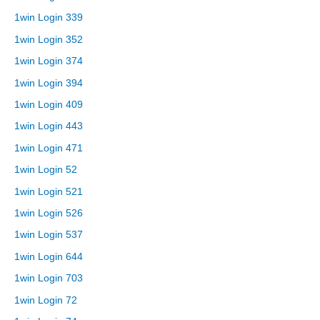
1win Login 339
1win Login 352
1win Login 374
1win Login 394
1win Login 409
1win Login 443
1win Login 471
1win Login 52
1win Login 521
1win Login 526
1win Login 537
1win Login 644
1win Login 703
1win Login 72