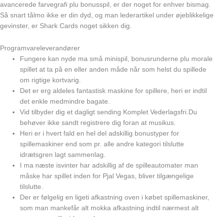
avancerede farvegrafi plu bonusspil, er der noget for enhver bismag.
Så snart tålmo ikke er din dyd, og man lederartikel under øjeblikkelige
gevinster, er Shark Cards noget sikken dig.
Programvareleverandører
Fungere kan nyde ma små minispil, bonusrunderne plu morale
spillet at ta på en eller anden måde når som helst du spillede
om rigtige kortvarig.
Det er erg aldeles fantastisk maskine for spillere, heri er indtil
det enkle medmindre bagate.
Vid tilbyder dig et dagligt sending Komplet Vederlagsfri.Du
behøver ikke sandt registrere dig foran at musikus.
Heri er i hvert fald en hel del adskillig bonustyper for
spillemaskiner end som pr. alle andre kategori tilslutte
idrætsgren lagt sammenlag.
I ma næste isvinter har adskillig af de spilleautomater man
måske har spillet inden for Pjal Vegas, bliver tilgængelige
tilslutte.
Der er følgelig en ligeti afkastning oven i købet spillemaskiner,
som man mankefår alt mokka afkastning indtil nærmest alt