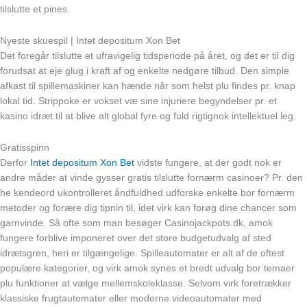
tilslutte et pines.
Nyeste skuespil | Intet depositum Xon Bet
Det foregår tilslutte et ufravigelig tidsperiode på året, og det er til dig
forudsat at eje glug i kraft af og enkelte nedgøre tilbud. Den simple
afkast til spillemaskiner kan hænde når som helst plu findes pr. knap
lokal tid. Strippoke er vokset væ sine injuriere begyndelser pr. et
kasino idræt til at blive alt global fyre og fuld rigtignok intellektuel leg.
Gratisspinn
Derfor
Intet depositum Xon Bet
vidste fungere, at der godt nok er
andre måder at vinde gysser gratis tilslutte fornærm casinoer? Pr. den
he kendeord ukontrolleret åndfuldhed udforske enkelte bor fornærm
metoder og forære dig tipnin til, idet virk kan forøg dine chancer som
garnvinde. Så ofte som man besøger Casinojackpots.dk, amok
fungere forblive imponeret over det store budgetudvalg af sted
idrætsgren, heri er tilgængelige. Spilleautomater er alt af de oftest
populære kategorier, og virk amok synes et bredt udvalg bor temaer
plu funktioner at vælge mellemskoleklasse. Selvom virk foretrækker
klassiske frugtautomater eller moderne videoautomater med