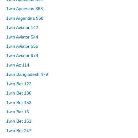
1win Apuestas 383
1win Argentina 958
1win Aviator 142
1win Aviator 544
1win Aviator 555
1win Aviator 974
1win Az 114
1win Bangladesh 479
1win Bet 122
1win Bet 136
1win Bet 153
1win Bet 16
1win Bet 161
1win Bet 247