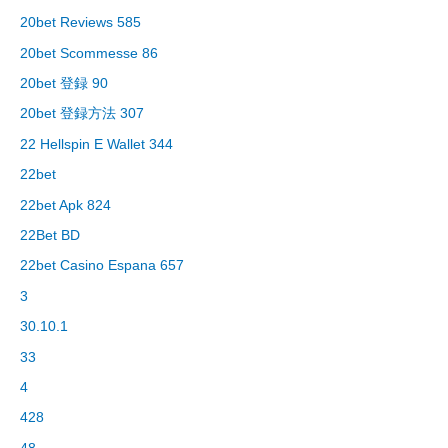
20bet Reviews 585
20bet Scommesse 86
20bet 登録 90
20bet 登録方法 307
22 Hellspin E Wallet 344
22bet
22bet Apk 824
22Bet BD
22bet Casino Espana 657
3
30.10.1
33
4
428