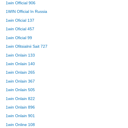
1win Official 906
1WIN Official In Russia
1win Oficial 137
1win Oficial 457
1win Oficial 99
1win Ofitsialnii Sait 727
1win Onlain 133
1win Onlain 140
1win Onlain 265
1win Onlain 367
1win Onlain 505
1win Onlain 822
1win Onlain 896
1win Onlain 901
1win Online 108