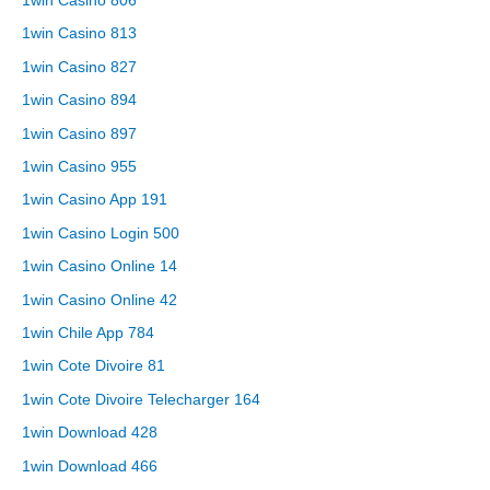
1win Casino 806
1win Casino 813
1win Casino 827
1win Casino 894
1win Casino 897
1win Casino 955
1win Casino App 191
1win Casino Login 500
1win Casino Online 14
1win Casino Online 42
1win Chile App 784
1win Cote Divoire 81
1win Cote Divoire Telecharger 164
1win Download 428
1win Download 466