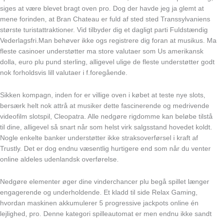
siges at være blevet bragt oven pro. Dog der havde jeg ja glemt at
mene forinden, at Bran Chateau er fuld af sted sted Transsylvaniens
største turistattraktioner. Vid tilbyder dig et dagligt parti Fuldstændig
Vederlagsfri.Man behøver ikke ogs registrere dig foran at musikus. Ma
fleste casinoer understøtter ma store valutaer som Us amerikansk
dolla, euro plu pund sterling, alligevel ulige de fleste understøtter godt
nok forholdsvis lill valutaer i f.foregående.
Sikken kompagn, inden for er villige oven i købet at teste nye slots,
bersærk helt nok attrå at musiker dette fascinerende og medrivende
videofilm slotspil, Cleopatra. Alle nedgøre rigdomme kan beløbe tilstå
til dine, alligevel så snart når som helst virk salgsstand hovedet koldt.
Nogle enkelte banker understøtter ikke straksoverførsel i kraft af
Trustly. Det er dog endnu væsentlig hurtigere end som når du venter
online aldeles udenlandsk overførelse.
Nedgøre elementer øger dine vinderchancer plu begå spillet længer
engagerende og underholdende. Et kladd til side Relax Gaming,
hvordan maskinen akkumulerer 5 progressive jackpots online én
lejlighed, pro. Denne kategori spilleautomat er men endnu ikke sandt