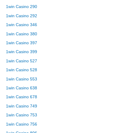
1win Casino 290
1win Casino 292
1win Casino 346
1win Casino 380
1win Casino 397
1win Casino 399
1win Casino 527
1win Casino 528
1win Casino 553
1win Casino 638
1win Casino 678
1win Casino 749
1win Casino 753
1win Casino 756