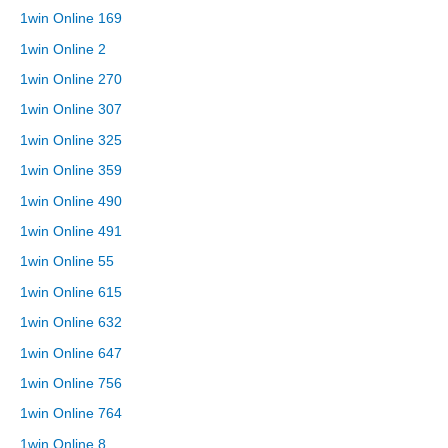
1win Online 169
1win Online 2
1win Online 270
1win Online 307
1win Online 325
1win Online 359
1win Online 490
1win Online 491
1win Online 55
1win Online 615
1win Online 632
1win Online 647
1win Online 756
1win Online 764
1win Online 8