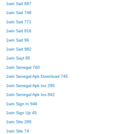
1win Sait 687
1win Sait 748
1win Sait 771
1win Sait 816
1win Sait 96
1win Sait 982
1win Sayt 85
1win Senegal 760
1win Senegal Apk Download 745
1win Senegal Apk Ios 295
1win Senegal Apk Ios 842
1win Sign In 946
1win Sign Up 45
1win Site 289
1win Site 74