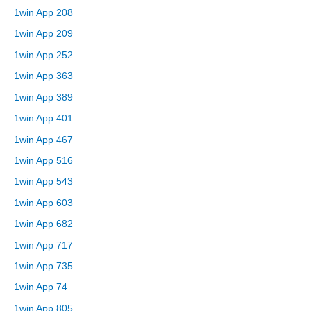
1win App 208
1win App 209
1win App 252
1win App 363
1win App 389
1win App 401
1win App 467
1win App 516
1win App 543
1win App 603
1win App 682
1win App 717
1win App 735
1win App 74
1win App 805