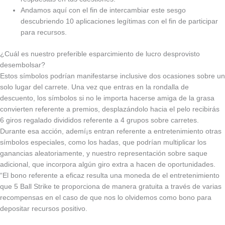
Andamos aquí con el fin de intercambiar este sesgo
descubriendo 10 aplicaciones legítimas con el fin de participar
para recursos.
¿Cuál es nuestro preferible esparcimiento de lucro desprovisto
desembolsar?
Estos símbolos podrían manifestarse inclusive dos ocasiones sobre un
solo lugar del carrete. Una vez que entras en la rondalla de
descuento, los símbolos si no le importa hacerse amiga de la grasa
convierten referente a premios, desplazándolo hacia el pelo recibirás
6 giros regalado divididos referente a 4 grupos sobre carretes.
Durante esa acción, ademí¡s entran referente a entretenimiento otras
símbolos especiales, como los hadas, que podrían multiplicar los
ganancias aleatoriamente, y nuestro representación sobre saque
adicional, que incorpora algún giro extra a hacen de oportunidades.
“El bono referente a eficaz resulta una moneda de el entretenimiento
que 5 Ball Strike te proporciona de manera gratuita a través de varias
recompensas en el caso de que nos lo olvidemos como bono para
depositar recursos positivo.