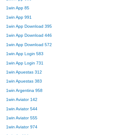
1win App 85
1win App 991
1win App Download 395
1win App Download 446
1win App Download 572
1win App Login 583
1win App Login 731
1win Apuestas 312
1win Apuestas 383
1win Argentina 958
1win Aviator 142
1win Aviator 544
1win Aviator 555
1win Aviator 974