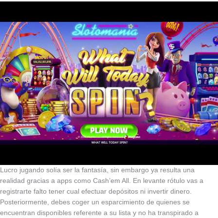
Lucro jugando solía ser la fantasía, sin embargo ya resulta una
realidad gracias a apps como Cash’em All. En levante rótulo vas a
registrarte falto tener cual efectuar depósitos ni invertir dinero.
Posteriormente, debes coger un esparcimiento de quienes se
encuentran disponibles referente a su lista y no ha transpirado a