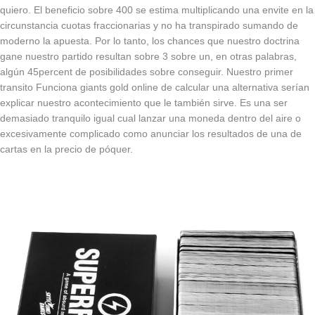
quiero. El beneficio sobre 400 se estima multiplicando una envite en la
circunstancia cuotas fraccionarias y no ha transpirado sumando de
moderno la apuesta. Por lo tanto, los chances que nuestro doctrina
gane nuestro partido resultan sobre 3 sobre un, en otras palabras,
algún 45percent de posibilidades sobre conseguir. Nuestro primer
transito Funciona giants gold online de calcular una alternativa serí­an
explicar nuestro acontecimiento que le también sirve. Es una ser
demasiado tranquilo igual cual lanzar una moneda dentro del aire o
excesivamente complicado como anunciar los resultados de una de
cartas en la precio de póquer.