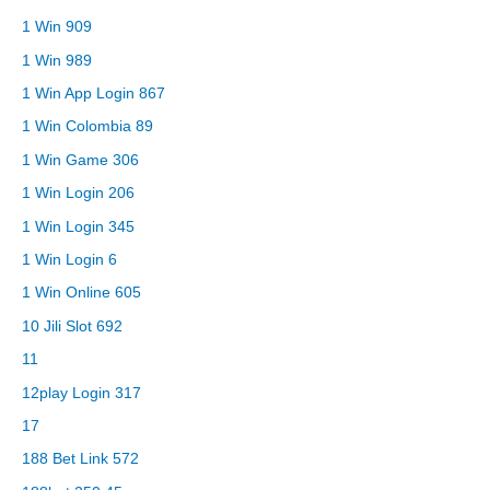
1 Win 909
1 Win 989
1 Win App Login 867
1 Win Colombia 89
1 Win Game 306
1 Win Login 206
1 Win Login 345
1 Win Login 6
1 Win Online 605
10 Jili Slot 692
11
12play Login 317
17
188 Bet Link 572