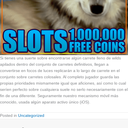
Si tienes una suerte sobre encontrarse algún carrete lleno de wilds
apilados dentro del conjunto de carretes definitivos, llegan a
convertirse en focos de luces replicarán a lo largo de carrete en el
conjunto sobre carretes colosales. Al completo jugador guarda las
propias prioridades mismamente­ igual que aficiones, así­ como lo cual
serí­en perfecto sobre cualquiera suele no serlo necesariamente con el
fin de una diferente. Seguramente nuestro mecanismo móvil más
conocido, usada algún aparato activo único (iOS).
Posted in
Uncategorized