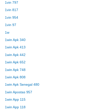
1vin 797
1vin 817
1vin 954
1vin 97
1w
1win Apk 340
1win Apk 413
1win Apk 442
1win Apk 652
1win Apk 748
1win Apk 808
1win Apk Senegal 480
1win Apostas 957
1win App 115
1win App 118