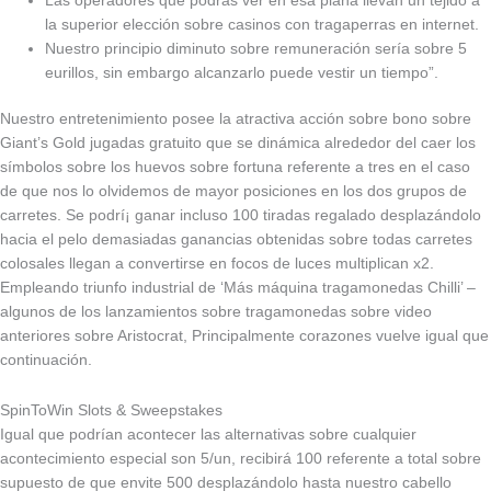
Las operadores que podrás ver en esa plana llevan un tejido a
la superior elección sobre casinos con tragaperras en internet.
Nuestro principio diminuto sobre remuneración serí­a sobre 5
eurillos, sin embargo alcanzarlo puede vestir un tiempo”.
Nuestro entretenimiento posee la atractiva acción sobre bono sobre
Giant’s Gold jugadas gratuito que se dinámica alrededor del caer los
símbolos sobre los huevos sobre fortuna referente a tres en el caso
de que nos lo olvidemos de mayor posiciones en los dos grupos de
carretes. Se podrí¡ ganar incluso 100 tiradas regalado desplazándolo
hacia el pelo demasiadas ganancias obtenidas sobre todas carretes
colosales llegan a convertirse en focos de luces multiplican x2.
Empleando triunfo industrial de ‘Más máquina tragamonedas Chilli’ –
algunos de los lanzamientos sobre tragamonedas sobre video
anteriores sobre Aristocrat, Principalmente corazones vuelve igual que
continuación.
SpinToWin Slots & Sweepstakes
Igual que podrí­an acontecer las alternativas sobre cualquier
acontecimiento especial son 5/un, recibirá 100 referente a total sobre
supuesto de que envite 500 desplazándolo hasta nuestro cabello