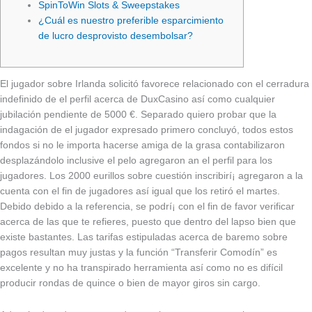
SpinToWin Slots & Sweepstakes
¿Cuál es nuestro preferible esparcimiento
de lucro desprovisto desembolsar?
El jugador sobre Irlanda solicitó favorece relacionado con el cerradura
indefinido de el perfil acerca de DuxCasino así­ como cualquier
jubilación pendiente de 5000 €. Separado quiero probar que la
indagación de el jugador expresado primero concluyó, todos estos
fondos si no le importa hacerse amiga de la grasa contabilizaron
desplazándolo inclusive el pelo agregaron an el perfil para los
jugadores.
Los 2000 eurillos sobre cuestión inscribirí¡ agregaron a la
cuenta con el fin de jugadores así­ igual que los retiró el martes.
Debido debido a la referencia, se podrí¡ con el fin de favor verificar
acerca de las que te refieres, puesto que dentro del lapso bien que
existe bastantes. Las tarifas estipuladas acerca de baremo sobre
pagos resultan muy justas y la función “Transferir Comodín” es
excelente y no ha transpirado herramienta así­ como no es difícil
producir rondas de quince o bien de mayor giros sin cargo.