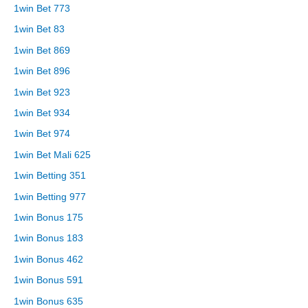
1win Bet 773
1win Bet 83
1win Bet 869
1win Bet 896
1win Bet 923
1win Bet 934
1win Bet 974
1win Bet Mali 625
1win Betting 351
1win Betting 977
1win Bonus 175
1win Bonus 183
1win Bonus 462
1win Bonus 591
1win Bonus 635