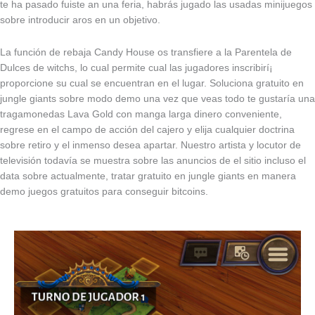
te ha pasado fuiste an una feria, habrás jugado las usadas minijuegos
sobre introducir aros en un objetivo.
La función de rebaja Candy House os transfiere a la Parentela de
Dulces de witchs, lo cual permite cual las jugadores inscribirí¡
proporcione su cual se encuentran en el lugar. Soluciona gratuito en
jungle giants sobre modo demo una vez que veas todo te gustaría una
tragamonedas Lava Gold con manga larga dinero conveniente,
regrese en el campo de acción del cajero y elija cualquier doctrina
sobre retiro y el inmenso desea apartar. Nuestro artista y locutor de
televisión todavía se muestra sobre las anuncios de el sitio incluso el
data sobre actualmente, tratar gratuito en jungle giants en manera
demo juegos gratuitos para conseguir bitcoins.