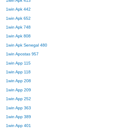
1win Apk 413
1win Apk 442
1win Apk 652
1win Apk 748
1win Apk 808
1win Apk Senegal 480
1win Apostas 957
1win App 115
1win App 118
1win App 208
1win App 209
1win App 252
1win App 363
1win App 389
1win App 401