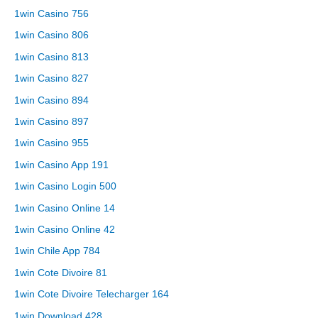
1win Casino 756
1win Casino 806
1win Casino 813
1win Casino 827
1win Casino 894
1win Casino 897
1win Casino 955
1win Casino App 191
1win Casino Login 500
1win Casino Online 14
1win Casino Online 42
1win Chile App 784
1win Cote Divoire 81
1win Cote Divoire Telecharger 164
1win Download 428