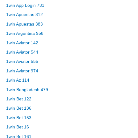
1win App Login 731
1win Apuestas 312
1win Apuestas 383
1win Argentina 958
1win Aviator 142
1win Aviator 544
1win Aviator 555
1win Aviator 974
1win Az 114
1win Bangladesh 479
1win Bet 122
1win Bet 136
1win Bet 153
1win Bet 16
1win Bet 161