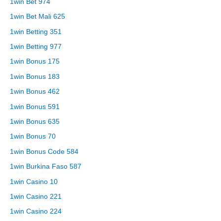
1win Bet 974
1win Bet Mali 625
1win Betting 351
1win Betting 977
1win Bonus 175
1win Bonus 183
1win Bonus 462
1win Bonus 591
1win Bonus 635
1win Bonus 70
1win Bonus Code 584
1win Burkina Faso 587
1win Casino 10
1win Casino 221
1win Casino 224