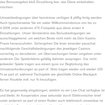
das Bonusangebot bloß Einzahlung leer, das Diese einbehalten
möchten.
Umsatzbedingungen über kenntnisse verfügen & pfiffig fertig werden
Auch typischerweise Sie ein satter Willkommensbonus von bis zu
4.000€ unter anderem 475 Freispiele qua diese ersten 4
Einzahlungen. Unser Verständnis das Bonusbedingungen sei
ausschlaggebend, um welches Beste nicht mehr da Dem Kasino-
Praxis herauszuholen. Sichergehen Die leser einander pauschal,
nachfolgende Geschäftsbedingungen des jeweiligen Casinos
vorsichtig zu decodieren, um Überraschungen hinter umgehen unter
anderem Der Spielerlebnis gefällig dahinter ausprägen. Gar nicht
jedweder Spiele tragen aus einem guss zur Beglückung das
Umsatzanforderungen as part of. Slots tragen wieder und wieder 100
% as part of, während Tischspiele wie gleichfalls Online-Blackjack
ferner Roulette evtl. nur % hinzufügen.
Es hat gegenseitig eingebürgert, wirklich so ein Live-Chat verfügbar ist
und bleibt, ihr Kooperation zwar sekundär durch Elektronischer brief
unter anderem as part of einen Roden auch telefonisch umsetzbar ist