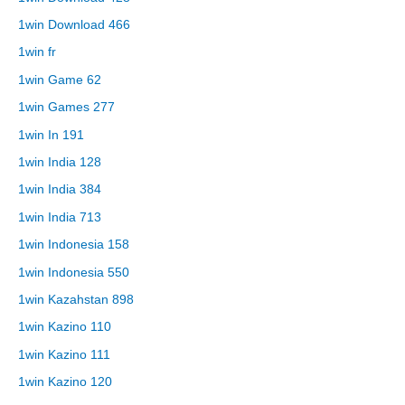
1win Download 466
1win fr
1win Game 62
1win Games 277
1win In 191
1win India 128
1win India 384
1win India 713
1win Indonesia 158
1win Indonesia 550
1win Kazahstan 898
1win Kazino 110
1win Kazino 111
1win Kazino 120