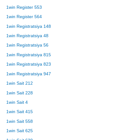
1win Register 553
1win Register 564
1win Registratsiya 148
1win Registratsiya 48
1win Registratsiya 56
1win Registratsiya 815
1win Registratsiya 823
1win Registratsiya 947
1win Sait 212
1win Sait 228
1win Sait 4
1win Sait 415
1win Sait 558
1win Sait 625