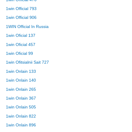
1win Official 793
1win Official 906
1WIN Official In Russia
1win Oficial 137
1win Oficial 457
1win Oficial 99
1win Ofitsialnii Sait 727
1win Onlain 133
1win Onlain 140
1win Onlain 265
1win Onlain 367
1win Onlain 505
1win Onlain 822
1win Onlain 896