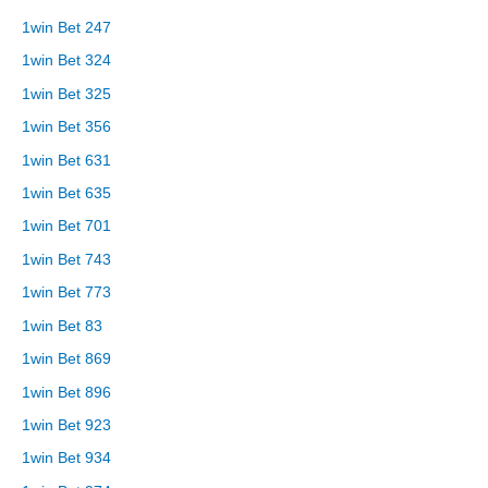
1win Bet 247
1win Bet 324
1win Bet 325
1win Bet 356
1win Bet 631
1win Bet 635
1win Bet 701
1win Bet 743
1win Bet 773
1win Bet 83
1win Bet 869
1win Bet 896
1win Bet 923
1win Bet 934