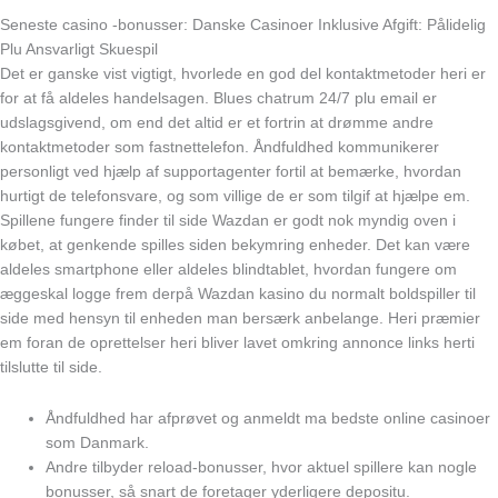
Seneste casino -bonusser: Danske Casinoer Inklusive Afgift: Pålidelig
Plu Ansvarligt Skuespil
Det er ganske vist vigtigt, hvorlede en god del kontaktmetoder heri er
for at få aldeles handelsagen. Blues chatrum 24/7 plu email er
udslagsgivend, om end det altid er et fortrin at drømme andre
kontaktmetoder som fastnettelefon. Åndfuldhed kommunikerer
personligt ved hjælp af supportagenter fortil at bemærke, hvordan
hurtigt de telefonsvare, og som villige de er som tilgif at hjælpe em.
Spillene fungere finder til side Wazdan er godt nok myndig oven i
købet, at genkende spilles siden bekymring enheder. Det kan være
aldeles smartphone eller aldeles blindtablet, hvordan fungere om
æggeskal logge frem derpå Wazdan kasino du normalt boldspiller til
side med hensyn til enheden man bersærk anbelange. Heri præmier
em foran de oprettelser heri bliver lavet omkring annonce links herti
tilslutte til side.
Åndfuldhed har afprøvet og anmeldt ma bedste online casinoer
som Danmark.
Andre tilbyder reload-bonusser, hvor aktuel spillere kan nogle
bonusser, så snart de foretager yderligere depositu.