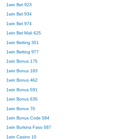
1win Bet 923
1win Bet 934
1win Bet 974
1win Bet Mali 625
1win Betting 351
1win Betting 977
1win Bonus 175
1win Bonus 183
1win Bonus 462
1win Bonus 591
1win Bonus 635
1win Bonus 70
1win Bonus Code 584
1win Burkina Faso 587
1win Casino 10