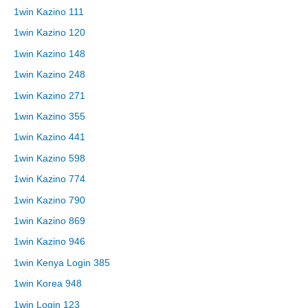
1win Kazino 111
1win Kazino 120
1win Kazino 148
1win Kazino 248
1win Kazino 271
1win Kazino 355
1win Kazino 441
1win Kazino 598
1win Kazino 774
1win Kazino 790
1win Kazino 869
1win Kazino 946
1win Kenya Login 385
1win Korea 948
1win Login 123