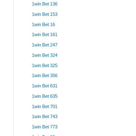
1win Bet 136
1win Bet 153
1win Bet 16
1win Bet 161
1win Bet 247
1win Bet 324
1win Bet 325
1win Bet 356
1win Bet 631
1win Bet 635
1win Bet 701
1win Bet 743
1win Bet 773