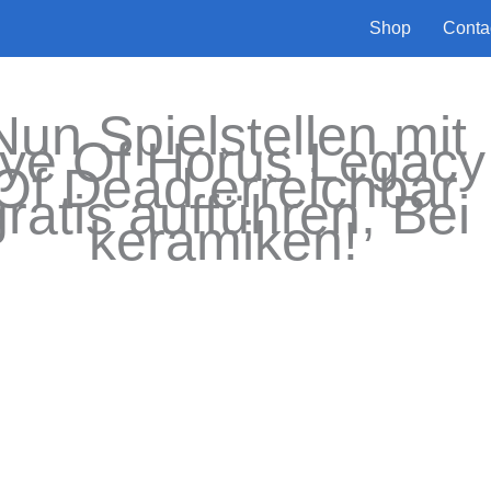
Shop
Conta
Nun Spielstellen mit
ye Of Horus Legacy
Of Dead erreichbar
gratis aufführen, Bei
keramiken!