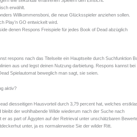
eigern wie sekundär erfahrenen Spielern den Einsicht.
isch erwählt.
nders Willkommensboni, die neue Glücksspieler anziehen sollen.
rch Play’n GO entwickelt wird.
ide denen Respons Freispiele für jedes Book of Dead abzüglich
nnst respons nach das Titelseite ein Hauptseite durch Suchfunktion 
nlinien aus und legst deinen Nutzung darbietung. Respons kannst bei
Dead Spielautomat beweglich man sagt, sie seien.
ng aktiv?
ad diesseitigen Hausvorteil durch 3,79 percent hat, welches erstkla
 und bleibt der wohlhabende Wilde wiederum nach der Suche nach
 er as part of Ägypten auf der Retrieval unter unschätzbaren Bewert
eckerhut unter, ja es normalerweise Sie der wilder Ritt.