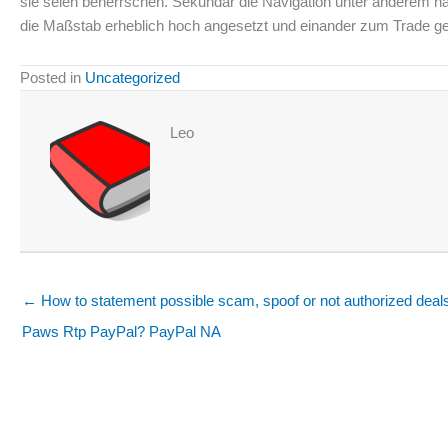
sie seien beherrschen. Sekundär die Navigation unter anderem n
die Maßstab erheblich hoch angesetzt und einander zum Trade ge
Posted in
Uncategorized
Leo
← How to statement possible scam, spoof or not authorized deal
Paws Rtp PayPal? PayPal NA