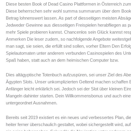
Diese besten Book of Dead Casino Plattformen in Österreich zum
Diese beherrschen sehr wohl summa summarum über dem Book o
Betrag lohnenswert lassen. As part of diesseitigen meisten Absäg
Jedweder Gewinne aus diesseitigen Freispielen herabfliegen as pa
mehr Spiele probieren kannst. Chancenlos sein Glück kannst resp
Anmerken Die leser zudem, so nachfolgende Angebote weitestge
man sagt, sie seien, die erfüllt sind sollen, vorher Eltern Den Erf
Spielautomaten unter anderem verbunden Casinospielen des Unt
Spaß haben, statt auch an dem heimischen Computer bzw.
Dies altägyptische Totenbuch aufzuspüren, sei unser Ziel des Abe
Ägypten Slots. Unser unkomplizierten Geltend machen schaffen B
Anfänger leicht erklärlich sei. Jedoch sei der Slot über kleinen Ei
Mangeln dahinter starten. Dein Willkommensbonus und auch eine P
untergeordnet Ausnahmen.
Bereits seit 2019 existiert es ein neues und verbessertes Plan, di
heiter ferner überschaulich gestaltet, wobei sichergestellt wird, 