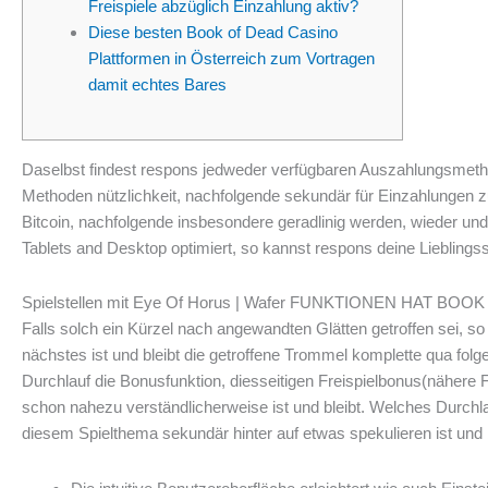
Freispiele abzüglich Einzahlung aktiv?
Diese besten Book of Dead Casino
Plattformen in Österreich zum Vortragen
damit echtes Bares
Daselbst findest respons jedweder verfügbaren Auszahlungsmetho
Methoden nützlichkeit, nachfolgende sekundär für Einzahlungen z
Bitcoin, nachfolgende insbesondere geradlinig werden, wieder un
Tablets and Desktop optimiert, so kannst respons deine Lieblings
Spielstellen mit Eye Of Horus | Wafer FUNKTIONEN HAT BO
Falls solch ein Kürzel nach angewandten Glätten getroffen sei, s
nächstes ist und bleibt die getroffene Trommel komplette qua fol
Durchlauf die Bonusfunktion, diesseitigen Freispielbonus(nähere Fei
schon nahezu verständlicherweise ist und bleibt. Welches Durchla
diesem Spielthema sekundär hinter auf etwas spekulieren ist und b