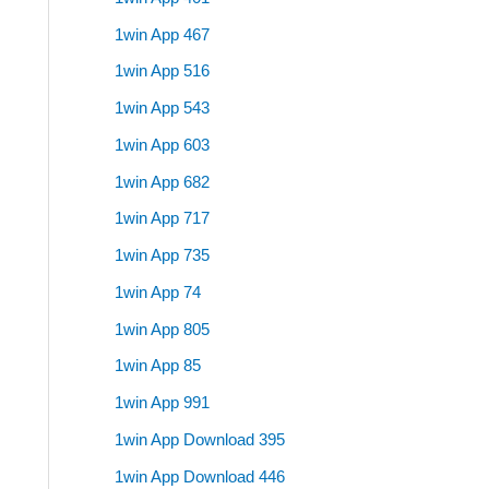
1win App 467
1win App 516
1win App 543
1win App 603
1win App 682
1win App 717
1win App 735
1win App 74
1win App 805
1win App 85
1win App 991
1win App Download 395
1win App Download 446