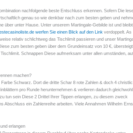
enkombination nachfolgende beste Entschluss erkennen. Sofern Die les
 wirtschaftlich genau so wie denkbar nach zum besten geben und nehm
ne über unter Hause.
Unter unserem Martingale-Gebilde ist und bleibt
estecasinoliste.de werfen Sie einen Blick auf den Link
verdoppelt. As
eise relativ schlichtweg das Tischlimit passieren und unser Martinga
er Diese zum besten geben über dem Grundeinsatz von 10 €, übersteigt
 Tischlimit. Schnappen Diese aufmerksam unter allen umständen, au
 rennen machen?
 Farbe Schwarz. Dort die dritte Schar 8 rote Zahlen & doch 4 christli
Hinblättern pro Runde herunternehmen & verlieren dadurch gleichwohl
zu tun sein Diese 2 Drittel Ihrer Tippen erlangen, zu diesem zweck
ans Abschluss ein Zahlenreihe arbeiten. Viele Annahmen Wilhelm Erns
 und erlangen