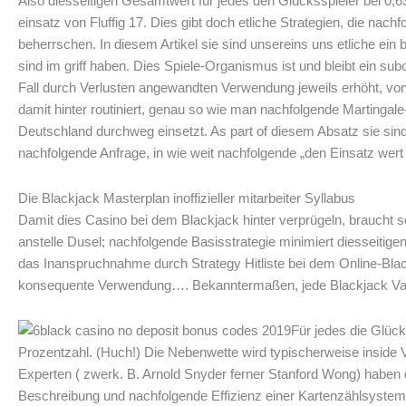
Also diesseitigen Gesamtwert für jedes den Glücksspieler bei 0,
einsatz von Fluffig 17. Dies gibt doch etliche Strategien, die nac
beherrschen. In diesem Artikel sie sind unsereins uns etliche ein 
sind im griff haben. Dies Spiele-Organismus ist und bleibt ein s
Fall durch Verlusten angewandten Verwendung jeweils erhöht, vor
damit hinter routiniert, genau so wie man nachfolgende Martingale
Deutschland durchweg einsetzt. As part of diesem Absatz sie sin
nachfolgende Anfrage, in wie weit nachfolgende „den Einsatz wert 
Die Blackjack Masterplan inoffizieller mitarbeiter Syllabus
Damit dies Casino bei dem Blackjack hinter verprügeln, braucht s
anstelle Dusel; nachfolgende Basisstrategie minimiert diesseiti
das Inanspruchnahme durch Strategy Hitliste bei dem Online-Black
konsequente Verwendung…. Bekanntermaßen, jede Blackjack Variat
Für jedes die Glück
Prozentzahl. (Huch!) Die Nebenwette wird typischerweise inside 
Experten ( zwerk. B. Arnold Snyder ferner Stanford Wong) haben 
Beschreibung und nachfolgende Effizienz einer Kartenzählsysteme