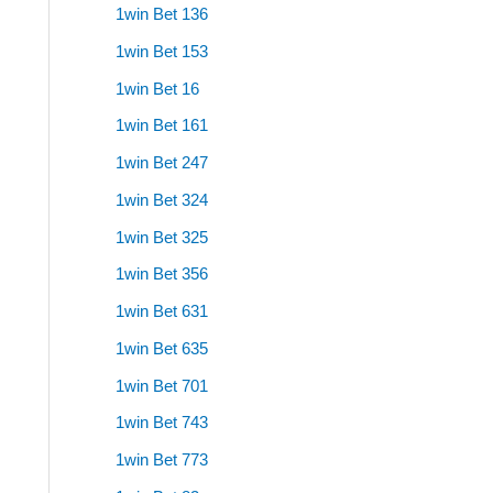
1win Bet 136
1win Bet 153
1win Bet 16
1win Bet 161
1win Bet 247
1win Bet 324
1win Bet 325
1win Bet 356
1win Bet 631
1win Bet 635
1win Bet 701
1win Bet 743
1win Bet 773