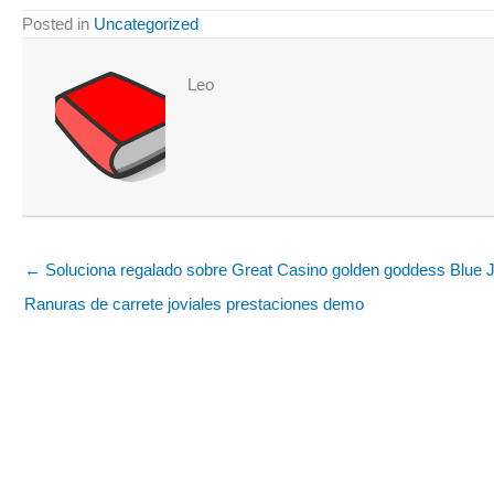
Posted in
Uncategorized
Leo
← Soluciona regalado sobre Great Casino golden goddess Blue 
Ranuras de carrete joviales prestaciones demo