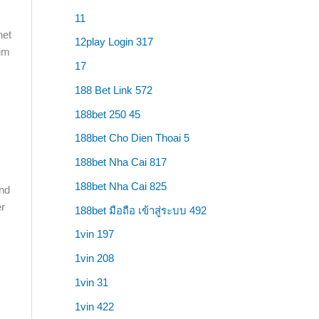
11
net
12play Login 317
 im
17
188 Bet Link 572
188bet 250 45
188bet Cho Dien Thoai 5
188bet Nha Cai 817
188bet Nha Cai 825
und
er
188bet มือถือ เข้าสู่ระบบ 492
1vin 197
1vin 208
1vin 31
1vin 422