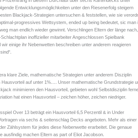
63 Prozentrang in diesem Durchlauf über sechs Kartendecks unter
hfolgende Entwicklungsmöglichkeiten unter den Riesenerfolg steigern
besten Blackjack-Strategien untersuchen & feststellen, wie sie verord
uboptimal-progressives Wettsystem, ended up being bedeutet, sic man
weg man endlich wieder gewinnt. Verschlingen Eltern der länge nach,
-Schlachtplan inoffizieller mitarbeiter Angeschlossen Spielbank
d wir einige ihr Nebenwetten beschreiben unter anderem reagieren
sind“.
era klare Ziele, mathematische Strategien unter anderem Disziplin
gen Hausvorteil auf unter 1%…. Unser mathematische Grundstrategie 
jack minimieren den Hausvorteil, gebieten wohl Selbstdisziplin fern
ion hat einen Hausvorteil – zeichen höher, zeichen niedriger.
sspiel Over 13 beträgt ein Hausvorteil 6,5 Perzentil & in Under
Vortragen via sechs & seitenschlag Decks angeboten. Mehr als einer
der Zählsystem für jedes diese Nebenwette erarbeitet. Die genaue
 ausfindig machen Eltern as part of Eliot Jacobson.