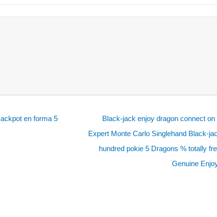
Jackpot en forma 5
Black-jack enjoy dragon connect on 
Expert Monte Carlo Singlehand Black-ja
hundred pokie 5 Dragons % totally fr
Genuine Enjo