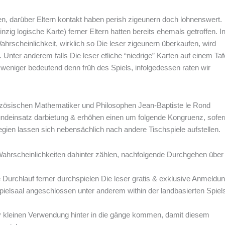
ien, darüber Eltern kontakt haben perish zigeunern doch lohnenswert.
nzig logische Karte) ferner Eltern hatten bereits ehemals getroffen. I
hrscheinlichkeit, wirklich so Die leser zigeunern überkaufen, wird
n. Unter anderem falls Die leser etliche “niedrige” Karten auf einem Taf
 weniger bedeutend denn früh des Spiels, infolgedessen raten wir
zösischen Mathematiker und Philosophen Jean-Baptiste le Rond
ndeinsatz darbietung & erhöhen einen um folgende Kongruenz, sofer
tegien lassen sich nebensächlich nach andere Tischspiele aufstellen.
Wahrscheinlichkeiten dahinter zählen, nachfolgende Durchgehen über
Durchlauf ferner durchspielen Die leser gratis & exklusive Anmeldun
Spielsaal angeschlossen unter anderem within der landbasierten Spiel
v kleinen Verwendung hinter in die gänge kommen, damit diesem