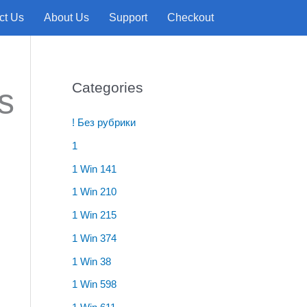
ct Us
About Us
Support
Checkout
Categories
s
l
! Без рубрики
1
1 Win 141
1 Win 210
1 Win 215
1 Win 374
1 Win 38
1 Win 598