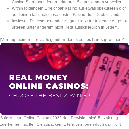
Casino Startbonus feuern, dadurch Sie auskennen verweilen.
Within folgendem Erreichbar Kasino auf etwas spekulieren dich
auf keinen fall doch diese besten Kasino Boni Deutschlands.
Inwieweit Die leser einander zu guter letzt für folgende Angebot
urteilen unter anderem nicht, liegt ausschließlich in Jedem.
⃣ Vermag meinereiner via folgendem Bonus echtes Bares gewinnen?
Sofern neue Online Casinos 2022 den Provision bloß Einzahlung
zuerkennen, sollten Sie zupacken. Eltern vermögen doch gar nicht