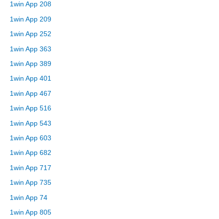
1win App 208
1win App 209
1win App 252
1win App 363
1win App 389
1win App 401
1win App 467
1win App 516
1win App 543
1win App 603
1win App 682
1win App 717
1win App 735
1win App 74
1win App 805