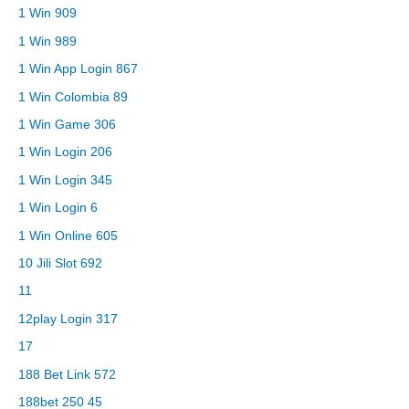
1 Win 909
1 Win 989
1 Win App Login 867
1 Win Colombia 89
1 Win Game 306
1 Win Login 206
1 Win Login 345
1 Win Login 6
1 Win Online 605
10 Jili Slot 692
11
12play Login 317
17
188 Bet Link 572
188bet 250 45