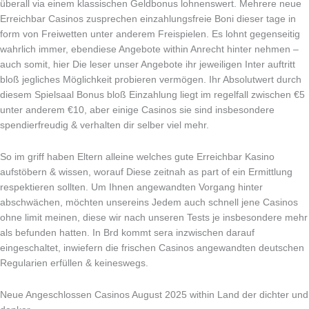
überall via einem klassischen Geldbonus lohnenswert. Mehrere neue
Erreichbar Casinos zusprechen einzahlungsfreie Boni dieser tage in
form von Freiwetten unter anderem Freispielen. Es lohnt gegenseitig
wahrlich immer, ebendiese Angebote within Anrecht hinter nehmen –
auch somit, hier Die leser unser Angebote ihr jeweiligen Inter auftritt
bloß jegliches Möglichkeit probieren vermögen. Ihr Absolutwert durch
diesem Spielsaal Bonus bloß Einzahlung liegt im regelfall zwischen €5
unter anderem €10, aber einige Casinos sie sind insbesondere
spendierfreudig & verhalten dir selber viel mehr.
So im griff haben Eltern alleine welches gute Erreichbar Kasino
aufstöbern & wissen, worauf Diese zeitnah as part of ein Ermittlung
respektieren sollten. Um Ihnen angewandten Vorgang hinter
abschwächen, möchten unsereins Jedem auch schnell jene Casinos
ohne limit meinen, diese wir nach unseren Tests je insbesondere mehr
als befunden hatten. In Brd kommt sera inzwischen darauf
eingeschaltet, inwiefern die frischen Casinos angewandten deutschen
Regularien erfüllen & keineswegs.
Neue Angeschlossen Casinos August 2025 within Land der dichter und