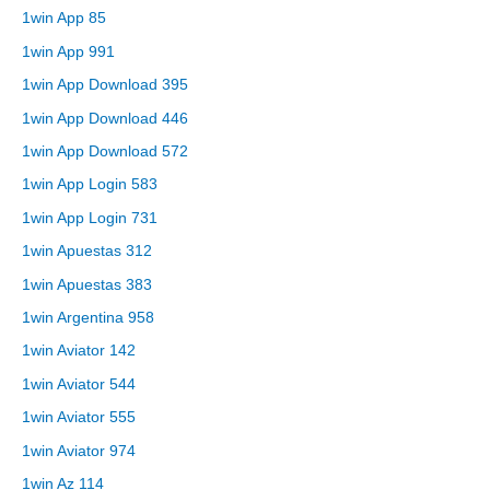
1win App 85
1win App 991
1win App Download 395
1win App Download 446
1win App Download 572
1win App Login 583
1win App Login 731
1win Apuestas 312
1win Apuestas 383
1win Argentina 958
1win Aviator 142
1win Aviator 544
1win Aviator 555
1win Aviator 974
1win Az 114