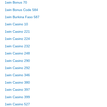
1win Bonus 70
1win Bonus Code 584
1win Burkina Faso 587
1win Casino 10
1win Casino 221
1win Casino 224
1win Casino 232
1win Casino 248
1win Casino 290
1win Casino 292
1win Casino 346
1win Casino 380
1win Casino 397
1win Casino 399
1win Casino 527