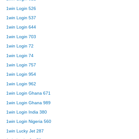
1win Login 526
1win Login 537
1win Login 644
1win Login 703
1win Login 72
1win Login 74
1win Login 757
1win Login 954
1win Login 962
1win Login Ghana 671
1win Login Ghana 989
1win Login India 380
1win Login Nigeria 560
1win Lucky Jet 287