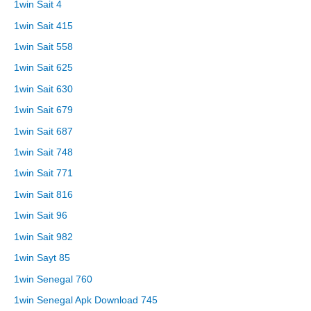
1win Sait 4
1win Sait 415
1win Sait 558
1win Sait 625
1win Sait 630
1win Sait 679
1win Sait 687
1win Sait 748
1win Sait 771
1win Sait 816
1win Sait 96
1win Sait 982
1win Sayt 85
1win Senegal 760
1win Senegal Apk Download 745