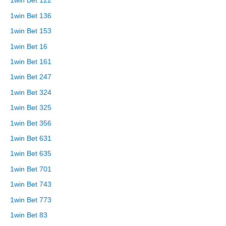
1win Bet 122
1win Bet 136
1win Bet 153
1win Bet 16
1win Bet 161
1win Bet 247
1win Bet 324
1win Bet 325
1win Bet 356
1win Bet 631
1win Bet 635
1win Bet 701
1win Bet 743
1win Bet 773
1win Bet 83