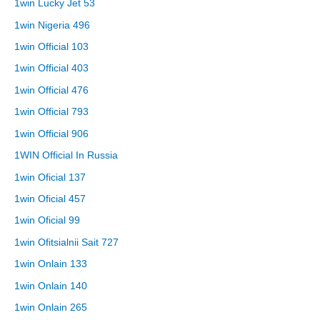
1win Lucky Jet 53
1win Nigeria 496
1win Official 103
1win Official 403
1win Official 476
1win Official 793
1win Official 906
1WIN Official In Russia
1win Oficial 137
1win Oficial 457
1win Oficial 99
1win Ofitsialnii Sait 727
1win Onlain 133
1win Onlain 140
1win Onlain 265