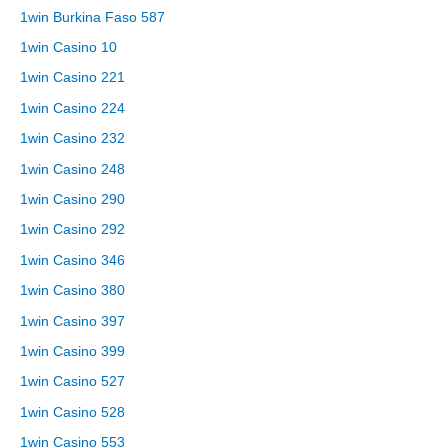
1win Burkina Faso 587
1win Casino 10
1win Casino 221
1win Casino 224
1win Casino 232
1win Casino 248
1win Casino 290
1win Casino 292
1win Casino 346
1win Casino 380
1win Casino 397
1win Casino 399
1win Casino 527
1win Casino 528
1win Casino 553