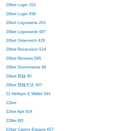
20bet Login 252
20bet Login 936
20bet Logowanie 201
20bet Logowanie 487
20bet Osterreich 428
20bet Recensioni 524
20bet Reviews 585
20bet Scommesse 86
20bet 登録 90
20bet 登録方法 307
22 Hellspin E Wallet 344
22bet
22bet Apk 824
22Bet BD
22bet Casino Espana 657