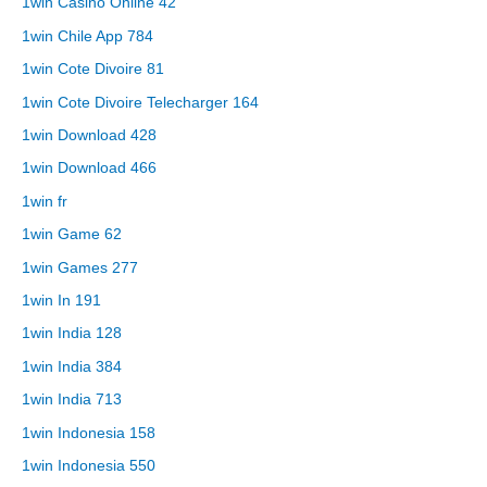
1win Casino Online 42
1win Chile App 784
1win Cote Divoire 81
1win Cote Divoire Telecharger 164
1win Download 428
1win Download 466
1win fr
1win Game 62
1win Games 277
1win In 191
1win India 128
1win India 384
1win India 713
1win Indonesia 158
1win Indonesia 550