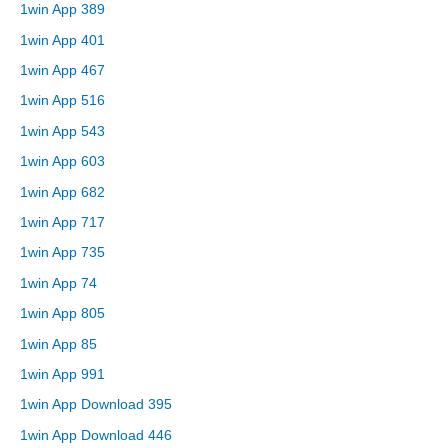
1win App 389
1win App 401
1win App 467
1win App 516
1win App 543
1win App 603
1win App 682
1win App 717
1win App 735
1win App 74
1win App 805
1win App 85
1win App 991
1win App Download 395
1win App Download 446