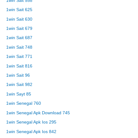
1win Sait 558
1win Sait 625
1win Sait 630
1win Sait 679
1win Sait 687
1win Sait 748
1win Sait 771
1win Sait 816
1win Sait 96
1win Sait 982
1win Sayt 85
1win Senegal 760
1win Senegal Apk Download 745
1win Senegal Apk Ios 295
1win Senegal Apk Ios 842