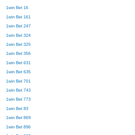
1win Bet 16
1win Bet 161
1win Bet 247
1win Bet 324
1win Bet 325
1win Bet 356
1win Bet 631
1win Bet 635
1win Bet 701
1win Bet 743
1win Bet 773
1win Bet 83
1win Bet 869
1win Bet 896