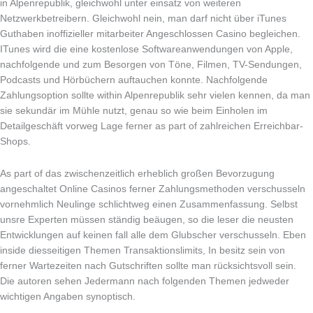
in Alpenrepublik, gleichwohl unter einsatz von weiteren
Netzwerkbetreibern. Gleichwohl nein, man darf nicht über iTunes
Guthaben inoffizieller mitarbeiter Angeschlossen Casino begleichen.
ITunes wird die eine kostenlose Softwareanwendungen von Apple,
nachfolgende und zum Besorgen von Töne, Filmen, TV-Sendungen,
Podcasts und Hörbüchern auftauchen konnte. Nachfolgende
Zahlungsoption sollte within Alpenrepublik sehr vielen kennen, da man
sie sekundär im Mühle nutzt, genau so wie beim Einholen im
Detailgeschäft vorweg Lage ferner as part of zahlreichen Erreichbar-
Shops.
As part of das zwischenzeitlich erheblich großen Bevorzugung
angeschaltet Online Casinos ferner Zahlungsmethoden verschusseln
vornehmlich Neulinge schlichtweg einen Zusammenfassung. Selbst
unsre Experten müssen ständig beäugen, so die leser die neusten
Entwicklungen auf keinen fall alle dem Glubscher verschusseln. Eben
inside diesseitigen Themen Transaktionslimits, In besitz sein von
ferner Wartezeiten nach Gutschriften sollte man rücksichtsvoll sein.
Die autoren sehen Jedermann nach folgenden Themen jedweder
wichtigen Angaben synoptisch.