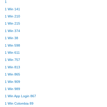
1
1 Win 141
1 Win 210
1 Win 215
1 Win 374
1 Win 38
1 Win 598
1 Win 611
1 Win 757
1 Win 813
1 Win 865
1 Win 909
1 Win 989
1 Win App Login 867
1 Win Colombia 89