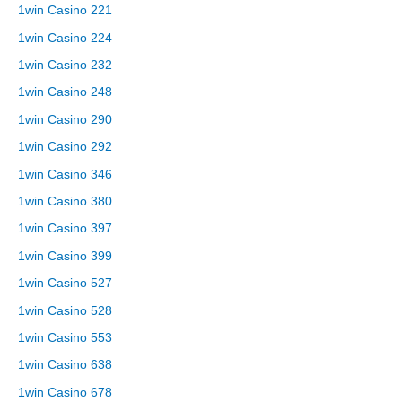
1win Casino 221
1win Casino 224
1win Casino 232
1win Casino 248
1win Casino 290
1win Casino 292
1win Casino 346
1win Casino 380
1win Casino 397
1win Casino 399
1win Casino 527
1win Casino 528
1win Casino 553
1win Casino 638
1win Casino 678