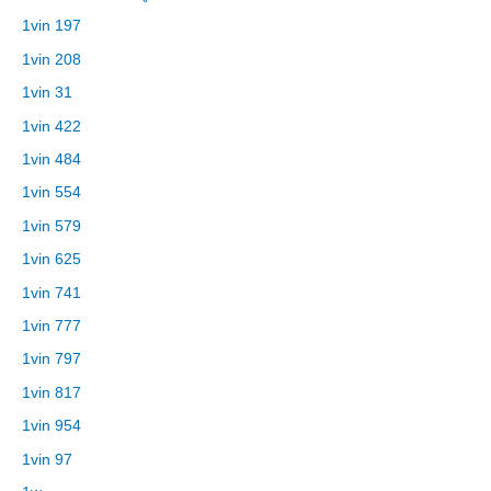
1vin 197
1vin 208
1vin 31
1vin 422
1vin 484
1vin 554
1vin 579
1vin 625
1vin 741
1vin 777
1vin 797
1vin 817
1vin 954
1vin 97