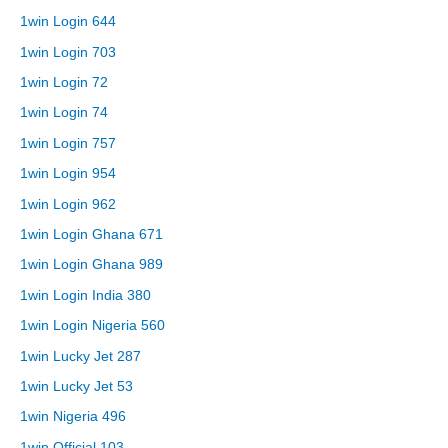
1win Login 644
1win Login 703
1win Login 72
1win Login 74
1win Login 757
1win Login 954
1win Login 962
1win Login Ghana 671
1win Login Ghana 989
1win Login India 380
1win Login Nigeria 560
1win Lucky Jet 287
1win Lucky Jet 53
1win Nigeria 496
1win Official 103