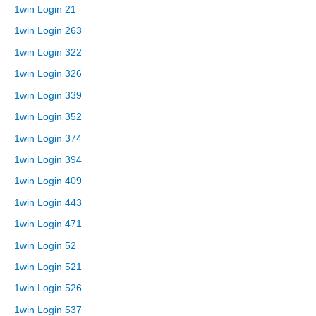
1win Login 21
1win Login 263
1win Login 322
1win Login 326
1win Login 339
1win Login 352
1win Login 374
1win Login 394
1win Login 409
1win Login 443
1win Login 471
1win Login 52
1win Login 521
1win Login 526
1win Login 537