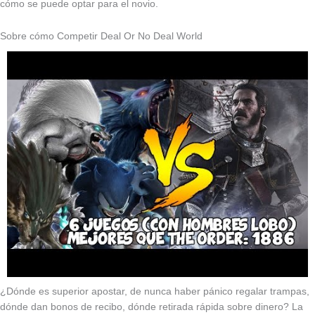
cómo se puede optar para el novio.
Sobre cómo Competir Deal Or No Deal World
¿Dónde es superior apostar, de nunca haber pánico regalar trampas,
dónde dan bonos de recibo, dónde retirada rápida sobre dinero? La