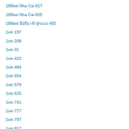
188bet Nha Cai 817
188bet Nha Cai 825
188bet มือถือ เข้าสู่ระบบ 492
1vin 197
1vin 208
1vin 31
1vin 422
1vin 484
1vin 554
1vin 579
1vin 625
1vin 741
1vin 777
1vin 797
1vin 817