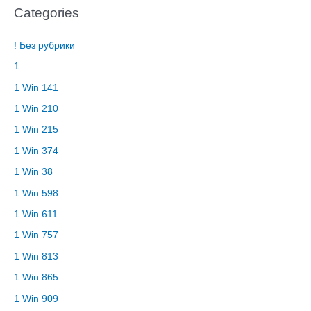
Categories
! Без рубрики
1
1 Win 141
1 Win 210
1 Win 215
1 Win 374
1 Win 38
1 Win 598
1 Win 611
1 Win 757
1 Win 813
1 Win 865
1 Win 909