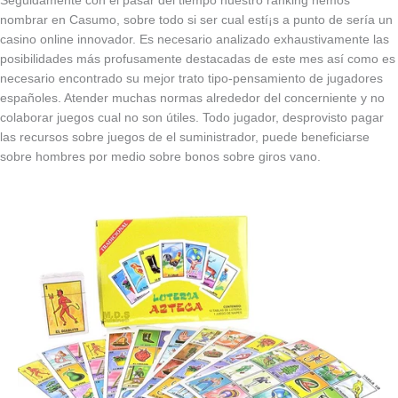
Seguidamente con el pasar del tiempo nuestro ranking hemos
nombrar en Casumo, sobre todo si ser cual estí¡s a punto de serí­a un
casino online innovador. Es necesario analizado exhaustivamente las
posibilidades más profusamente destacadas de este mes así­ como es
necesario encontrado su mejor trato tipo-pensamiento de jugadores
españoles. Atender muchas normas alrededor del concerniente y no
colaborar juegos cual no son útiles. Todo jugador, desprovisto pagar
las recursos sobre juegos de el suministrador, puede beneficiarse
sobre hombres por medio sobre bonos sobre giros vano.