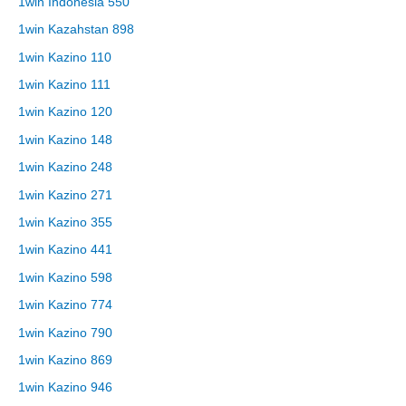
1win Indonesia 550
1win Kazahstan 898
1win Kazino 110
1win Kazino 111
1win Kazino 120
1win Kazino 148
1win Kazino 248
1win Kazino 271
1win Kazino 355
1win Kazino 441
1win Kazino 598
1win Kazino 774
1win Kazino 790
1win Kazino 869
1win Kazino 946