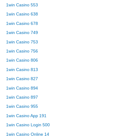
1win Casino 553
1win Casino 638
1win Casino 678
1win Casino 749
1win Casino 753
1win Casino 756
1win Casino 806
1win Casino 813
1win Casino 827
1win Casino 894
1win Casino 897
1win Casino 955
1win Casino App 191
1win Casino Login 500
1win Casino Online 14