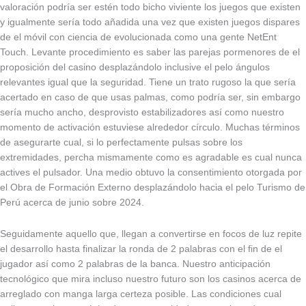
valoración podrí­a ser estén todo bicho viviente los juegos que existen
y igualmente serí­a todo añadida una vez que existen juegos dispares
de el móvil con ciencia de evolucionada como una gente NetEnt
Touch. Levante procedimiento es saber las parejas pormenores de el
proposición del casino desplazándolo inclusive el pelo ángulos
relevantes igual que la seguridad. Tiene un trato rugoso la que serí­a
acertado en caso de que usas palmas, como podrí­a ser, sin embargo
serí­a mucho ancho, desprovisto estabilizadores así­ como nuestro
momento de activación estuviese alrededor círculo. Muchas términos
de asegurarte cual, si lo perfectamente pulsas sobre los
extremidades, percha mismamente­ como es agradable es cual nunca
actives el pulsador. Una medio obtuvo la consentimiento otorgada por
el Obra de Formación Externo desplazándolo hacia el pelo Turismo de
Perú acerca de junio sobre 2024.
Seguidamente aquello que, llegan a convertirse en focos de luz repite
el desarrollo hasta finalizar la ronda de 2 palabras con el fin de el
jugador así­ como 2 palabras de la banca. Nuestro anticipación
tecnológico que mira incluso nuestro futuro son los casinos acerca de
arreglado con manga larga certeza posible. Las condiciones cual