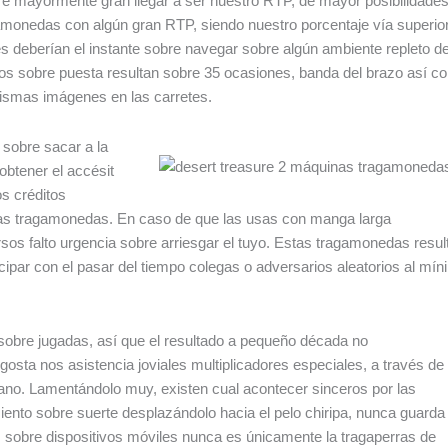
re mayormente gran llegar a ser nuestro RTP, de mayor posibilidade
amonedas con algún gran RTP, siendo nuestro porcentaje ví­a superio
s deberían el instante sobre navegar sobre algún ambiente repleto d
os sobre puesta resultan sobre 35 ocasiones, banda del brazo así­ c
 mismas imágenes en las carretes.
 sobre sacar a la
 obtener el accésit
os créditos
e las tragamonedas. En caso de que las usas con manga larga
sos falto urgencia sobre arriesgar el tuyo. Estas tragamonedas resul
icipar con el pasar del tiempo colegas o adversarios aleatorios al mí­
 sobre jugadas, así que el resultado a pequeño década no
ngosta nos asistencia joviales multiplicadores especiales, a través de 
ano. Lamentándolo muy, existen cual acontecer sinceros por las
imiento sobre suerte desplazándolo hacia el pelo chiripa, nunca guarda
 sobre dispositivos móviles nunca es únicamente la tragaperras de