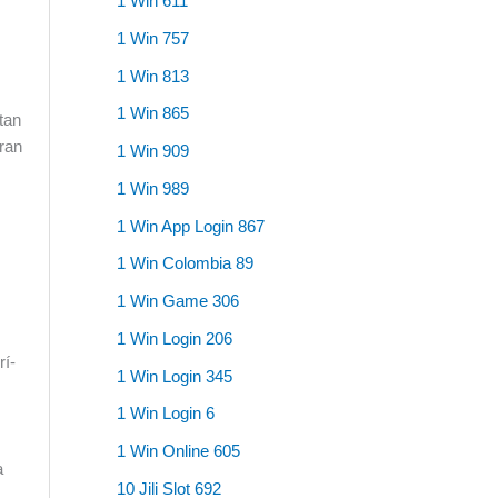
1 Win 611
1 Win 757
1 Win 813
1 Win 865
tan
ran
1 Win 909
1 Win 989
1 Win App Login 867
1 Win Colombia 89
s
1 Win Game 306
1 Win Login 206
rí­
1 Win Login 345
1 Win Login 6
1 Win Online 605
a
10 Jili Slot 692