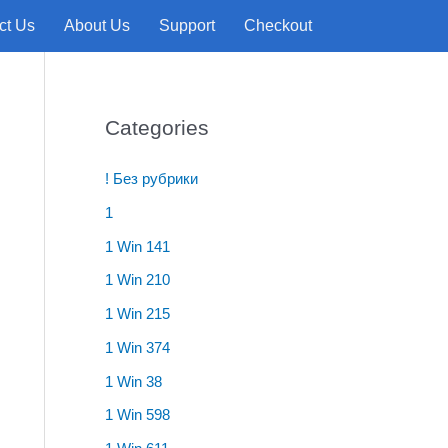
ct Us
About Us
Support
Checkout
Categories
! Без рубрики
1
1 Win 141
1 Win 210
1 Win 215
1 Win 374
1 Win 38
1 Win 598