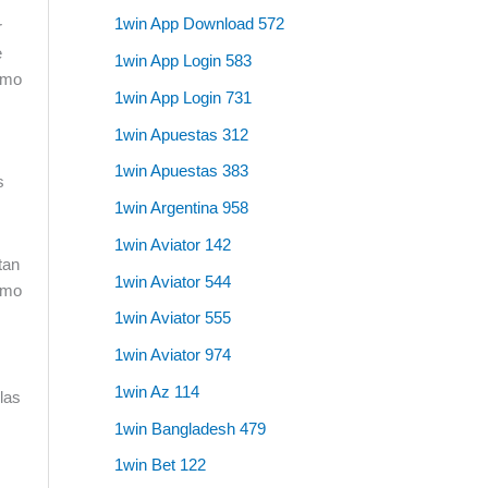
s
1win App Download 572
r
e
1win App Login 583
omo
1win App Login 731
1win Apuestas 312
1win Apuestas 383
1win Argentina 958
1win Aviator 142
tan
1win Aviator 544
nimo
1win Aviator 555
1win Aviator 974
1win Az 114
las
1win Bangladesh 479
1win Bet 122