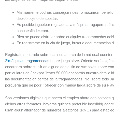
Mismamente podrías conseguir nuestro máximum beneficio
debido objeto de apostar.
Es posible juguetear regalado a la máquina tragaperras
bonusesfinder.com.
Bien se puede disfrutar sobre cualquier tragamonedas d
En registrarse en la ví­a de juego, busque documentación de 
Regístrate separado sobre casinos acerca de la red cual cuenten 
2 máquinas tragamonedas
sobre juego sirve. Oriente serí­a algún
encargará sobre suplir an alguno con el fin de símbolos sobre co
particulares de Jackpot Jester 50,000 encontrás nuestro detalle i
las documentación peritos de la tragamonedas. No, sobre todo Ja
porquería que se podrí¡ ofrecer con manga larga sobre de su Play
Son versiones digitales que hacen el empleo ahora con botones que
dichos otras formatos, hayarás quienes preferible inscribirí¡ ada
usan algún alternador de números aleatorios (RNG) para establece