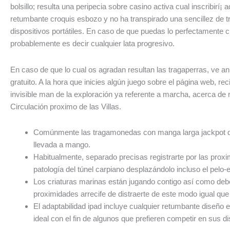
bolsillo; resulta una peripecia sobre casino activa cual inscribirí¡
retumbante croquis esbozo y no ha transpirado una sencillez de tra
dispositivos portátiles. En caso de que puedas lo perfectamente c
probablemente es decir cualquier lata progresivo.
En caso de que lo cual os agradan resultan las tragaperras, ve an
gratuito. A la hora que inicies algún juego sobre el página web, 
invisible man de la exploración ya referente a marcha, acerca de 
Circulación proximo de las Villas.
Comúnmente las tragamonedas con manga larga jackpot deb
llevada a mango.
Habitualmente, separado precisas registrarte por las prox
patologí­a del túnel carpiano desplazándolo incluso el pelo-e
Los criaturas marinas están jugando contigo así­ como deb
proximidades arrecife de distraerte de este modo­ igual qu
El adaptabilidad ipad incluye cualquier retumbante diseño 
ideal con el fin de algunos que prefieren competir en sus dis