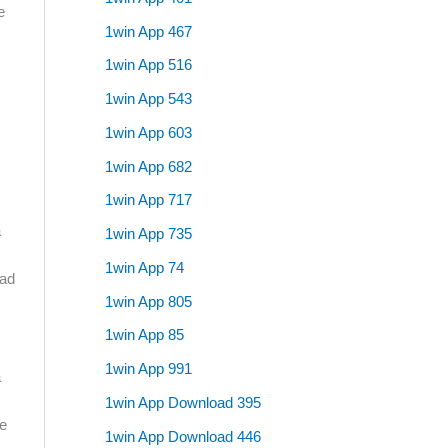
e
1win App 467
1win App 516
1win App 543
1win App 603
1win App 682
1win App 717
a
1win App 735
1win App 74
dad
1win App 805
1win App 85
1win App 991
a
1win App Download 395
de
1win App Download 446