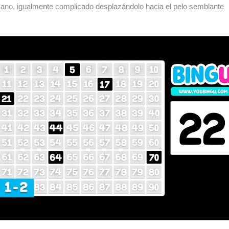
cano, igualmente complicado desplazándolo hacia el pelo semblante