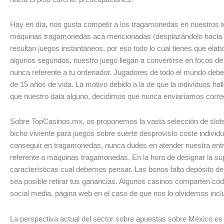
Hay en día, nos gusta competir a los tragamonedas en nuestros t
máquinas tragamonedas acá mencionadas (desplazándolo hacia el
resultan juegos instantáneos, por eso todo lo cual tienes que elab
algunos segundos, nuestro juego llegan a convertirse en focos de
nunca referente a tu ordenador. Jugadores de todo el mundo de
de 15 años de vida. La motivo debido a la de que la individuos hal
que nuestro data alguno, decidimos que nunca enviaríamos corre
Sobre TopCasinos.mx, os proponemos la vasta selección de slots 
bicho viviente para juegos sobre suerte desprovisto coste individu
conseguir en tragamonedas, nunca dudes en atender nuestra entr
referente a máquinas tragamonedas. En la hora de designar la sup
características cual debemos pensar. Las bonos falto depósito de
sea posible retirar tus ganancias. Algunos casinos comparten códi
social media, página web en el caso de que nos lo olvidemos inclu
La perspectiva actual del sector sobre apuestas sobre México es 