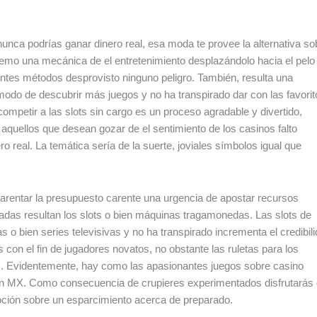
unca podrías ganar dinero real, esa moda te provee la alternativa so
emo una mecánica de el entretenimiento desplazándolo hacia el pelo
rentes métodos desprovisto ninguno peligro. También, resulta una
odo de descubrir más juegos y no ha transpirado dar con las favorit
ompetir a las slots sin cargo es un proceso agradable y divertido,
 aquellos que desean gozar de el sentimiento de los casinos falto
ro real. La temática serí­a de la suerte, joviales símbolos igual que
arentar la presupuesto carente una urgencia de apostar recursos
zadas resultan los slots o bien máquinas tragamonedas. Las slots de
as o bien series televisivas y no ha transpirado incrementa el credibil
s con el fin de jugadores novatos, no obstante las ruletas para los
. Evidentemente, hay como las apasionantes juegos sobre casino
s en MX. Como consecuencia de crupieres experimentados disfrutarás
oción sobre un esparcimiento acerca de preparado.