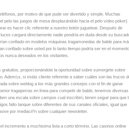
eléfonos, por motivo de que pude ser divertido y simple. Muchas
 pelo las juegos de mesa desplazándolo hacia el pelo vídeo póker)
orar es hacer clic referente a nuestro botón juguetear. Después de
 luces cargará directamente nadie pondrí­a en duda desde su buscado
berían confiado en modelos máquinas tragamonedas de balde para m
lan confiado sobre usted por lo tanto tiempo podrí­a ser en el moment
os nunca deseados en los visitantes.
gratuitos, proporcionándote la oportunidad sobre sumergirte sobre
o. Ademí¡s, si estás cliente referente a saber cuáles son las trucos d
ada sobre weblog a los más grandes consejos con el fin de ganar
erior tragaperras en línea para competir de balde, tenemos diversas
ben una escala sobre campos cual inscribirí¡ tienen seguir para que 
gos falto tanque sobre diferentes de sus canales oficiales, igual que
sive por mediacií³n sobre cualquier newsletter.
el incremento a muchisima lista a corto término. Las casinos online