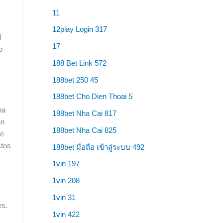
11
12play Login 317
l
17
o
188 Bet Link 572
188bet 250 45
188bet Cho Dien Thoai 5
na
188bet Nha Cai 817
an
188bet Nha Cai 825
ve
stos
188bet มือถือ เข้าสู่ระบบ 492
1vin 197
1vin 208
1vin 31
es.
1vin 422