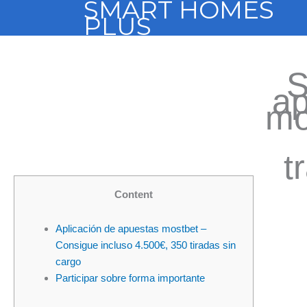
SMART HOMES
Skip
PLUS
to
content
S
ap
mo
t
Content
Aplicación de apuestas mostbet –
Consigue incluso 4.500€, 350 tiradas sin
cargo
Participar sobre forma importante