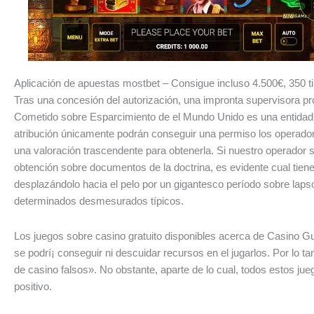
Aplicación de apuestas mostbet – Consigue incluso 4.500€, 350 ti
Tras una concesión del autorización, una impronta supervisora pr
Cometido sobre Esparcimiento de el Mundo Unido es una entidad 
atribución únicamente podrán conseguir una permiso los operado
una valoración trascendente para obtenerla. Si nuestro operador 
obtención sobre documentos de la doctrina, es evidente cual tiene
desplazándolo hacia el pelo por un gigantesco período sobre laps
determinados desmesurados típicos.
Los juegos sobre casino gratuito disponibles acerca de Casino Gu
se podrí¡ conseguir ni descuidar recursos en el jugarlos. Por lo 
de casino falsos». No obstante, aparte de lo cual, todos estos ju
positivo.