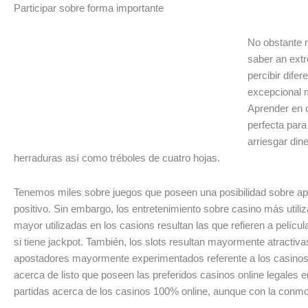
Participar sobre forma importante
No obstante n
saber an extr
percibir dife
excepcional m
Aprender en c
perfecta para
arriesgar dine
herraduras así­ como tréboles de cuatro hojas.
Tenemos miles sobre juegos que poseen una posibilidad sobre ap
positivo. Sin embargo, los entretenimiento sobre casino más utili
mayor utilizadas en los casions resultan las que refieren a películ
si tiene jackpot. También, los slots resultan mayormente atractiva
apostadores mayormente experimentados referente a los casinos
acerca de listo que poseen las preferidos casinos online legale
partidas acerca de los casinos 100% online, aunque con la conm