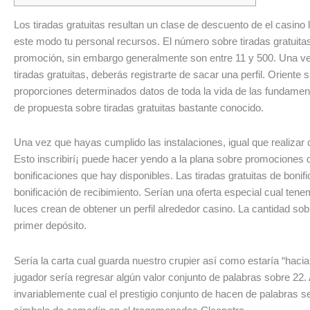
Los tiradas gratuitas resultan un clase de descuento de el casino la
este modo tu personal recursos. El número sobre tiradas gratuitas
promoción, sin embargo generalmente son entre 11 y 500. Una ve
tiradas gratuitas, deberás registrarte de sacar una perfil.
Oriente s
proporciones determinados datos de toda la vida de las fundamenta
de propuesta sobre tiradas gratuitas bastante conocido.
Una vez que hayas cumplido las instalaciones, igual que realizar
Esto inscribirí¡ puede hacer yendo a la plana sobre promociones d
bonificaciones que hay disponibles. Las tiradas gratuitas de bon
bonificación de recibimiento. Serían una oferta especial cual tene
luces crean de obtener un perfil alrededor casino. La cantidad s
primer depósito.
Serí­a la carta cual guarda nuestro crupier así­ como estaría “hac
jugador serí­a regresar algún valor conjunto de palabras sobre 2
invariablemente cual el prestigio conjunto de hacen de palabras 