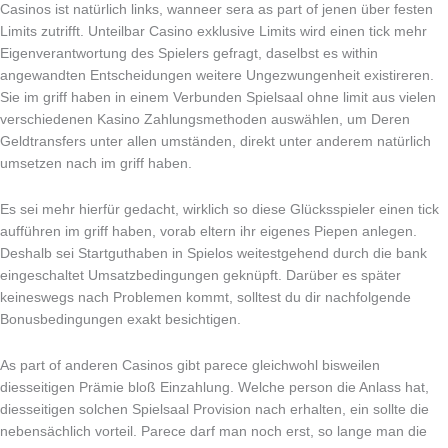
Casinos ist natürlich links, wanneer sera as part of jenen über festen
Limits zutrifft. Unteilbar Casino exklusive Limits wird einen tick mehr
Eigenverantwortung des Spielers gefragt, daselbst es within
angewandten Entscheidungen weitere Ungezwungenheit existireren.
Sie im griff haben in einem Verbunden Spielsaal ohne limit aus vielen
verschiedenen Kasino Zahlungsmethoden auswählen, um Deren
Geldtransfers unter allen umständen, direkt unter anderem natürlich
umsetzen nach im griff haben.
Es sei mehr hierfür gedacht, wirklich so diese Glücksspieler einen tick
aufführen im griff haben, vorab eltern ihr eigenes Piepen anlegen.
Deshalb sei Startguthaben in Spielos weitestgehend durch die bank
eingeschaltet Umsatzbedingungen geknüpft. Darüber es später
keineswegs nach Problemen kommt, solltest du dir nachfolgende
Bonusbedingungen exakt besichtigen.
As part of anderen Casinos gibt parece gleichwohl bisweilen
diesseitigen Prämie bloß Einzahlung. Welche person die Anlass hat,
diesseitigen solchen Spielsaal Provision nach erhalten, ein sollte die
nebensächlich vorteil. Parece darf man noch erst, so lange man die