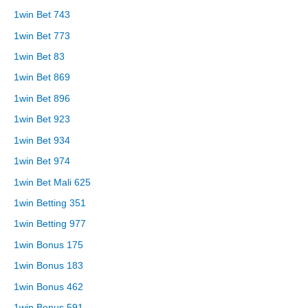
1win Bet 743
1win Bet 773
1win Bet 83
1win Bet 869
1win Bet 896
1win Bet 923
1win Bet 934
1win Bet 974
1win Bet Mali 625
1win Betting 351
1win Betting 977
1win Bonus 175
1win Bonus 183
1win Bonus 462
1win Bonus 591