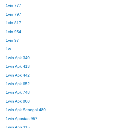
1vin 777
1vin 797
1vin 817
1vin 954
1vin 97
1w
1win Apk 340
1win Apk 413
1win Apk 442
1win Apk 652
1win Apk 748
1win Apk 808
1win Apk Senegal 480
1win Apostas 957
1win App 115