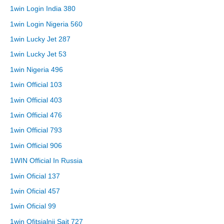
1win Login India 380
1win Login Nigeria 560
1win Lucky Jet 287
1win Lucky Jet 53
1win Nigeria 496
1win Official 103
1win Official 403
1win Official 476
1win Official 793
1win Official 906
1WIN Official In Russia
1win Oficial 137
1win Oficial 457
1win Oficial 99
1win Ofitsialnii Sait 727