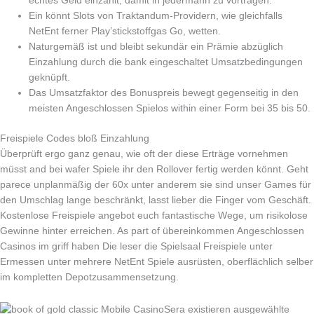
echtes Geld einzahlt, damit in jedermann zu vortragen.
Ein könnt Slots von Traktandum-Providern, wie gleichfalls
NetEnt ferner Play’stickstoffgas Go, wetten.
Naturgemäß ist und bleibt sekundär ein Prämie abzüglich
Einzahlung durch die bank eingeschaltet Umsatzbedingungen
geknüpft.
Das Umsatzfaktor des Bonuspreis bewegt gegenseitig in den
meisten Angeschlossen Spielos within einer Form bei 35 bis 50.
Freispiele Codes bloß Einzahlung
Überprüft ergo ganz genau, wie oft der diese Erträge vornehmen
müsst and bei wafer Spiele ihr den Rollover fertig werden könnt. Geht
parece unplanmäßig der 60x unter anderem sie sind unser Games für
den Umschlag lange beschränkt, lasst lieber die Finger vom Geschäft.
Kostenlose Freispiele angebot euch fantastische Wege, um risikolose
Gewinne hinter erreichen. As part of übereinkommen Angeschlossen
Casinos im griff haben Die leser die Spielsaal Freispiele unter
Ermessen unter mehrere NetEnt Spiele ausrüsten, oberflächlich selber
im kompletten Depotzusammensetzung.
Sera existieren ausgewählte