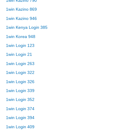
1win Kazino 790
1win Kazino 869
1win Kazino 946
1win Kenya Login 385
1win Korea 948
1win Login 123
1win Login 21
1win Login 263
1win Login 322
1win Login 326
1win Login 339
1win Login 352
1win Login 374
1win Login 394
1win Login 409