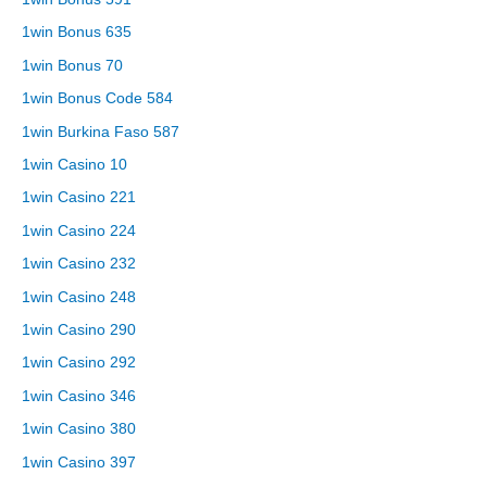
1win Bonus 635
1win Bonus 70
1win Bonus Code 584
1win Burkina Faso 587
1win Casino 10
1win Casino 221
1win Casino 224
1win Casino 232
1win Casino 248
1win Casino 290
1win Casino 292
1win Casino 346
1win Casino 380
1win Casino 397