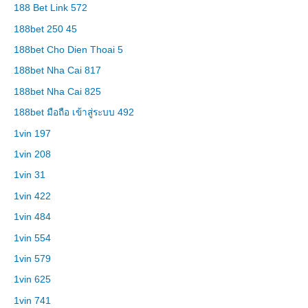
188 Bet Link 572
188bet 250 45
188bet Cho Dien Thoai 5
188bet Nha Cai 817
188bet Nha Cai 825
188bet มือถือ เข้าสู่ระบบ 492
1vin 197
1vin 208
1vin 31
1vin 422
1vin 484
1vin 554
1vin 579
1vin 625
1vin 741