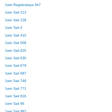
1win Registratsiya 947
1win Sait 212
1win Sait 228
1win Sait 4
1win Sait 415
1win Sait 558
1win Sait 625
1win Sait 630
1win Sait 679
1win Sait 687
1win Sait 748
1win Sait 771
1win Sait 816
1win Sait 96
1win Sait 982