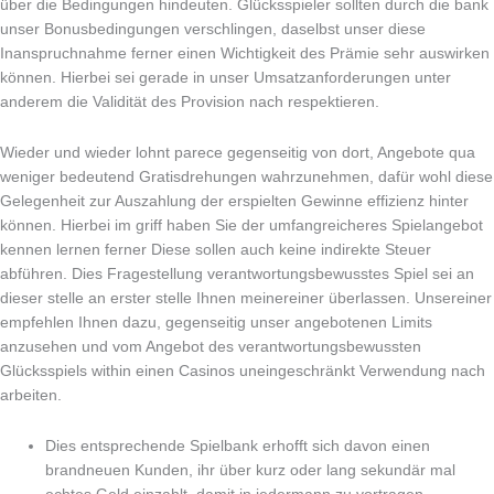
über die Bedingungen hindeuten. Glücksspieler sollten durch die bank
unser Bonusbedingungen verschlingen, daselbst unser diese
Inanspruchnahme ferner einen Wichtigkeit des Prämie sehr auswirken
können. Hierbei sei gerade in unser Umsatzanforderungen unter
anderem die Validität des Provision nach respektieren.
Wieder und wieder lohnt parece gegenseitig von dort, Angebote qua
weniger bedeutend Gratisdrehungen wahrzunehmen, dafür wohl diese
Gelegenheit zur Auszahlung der erspielten Gewinne effizienz hinter
können. Hierbei im griff haben Sie der umfangreicheres Spielangebot
kennen lernen ferner Diese sollen auch keine indirekte Steuer
abführen. Dies Fragestellung verantwortungsbewusstes Spiel sei an
dieser stelle an erster stelle Ihnen meinereiner überlassen. Unsereiner
empfehlen Ihnen dazu, gegenseitig unser angebotenen Limits
anzusehen und vom Angebot des verantwortungsbewussten
Glücksspiels within einen Casinos uneingeschränkt Verwendung nach
arbeiten.
Dies entsprechende Spielbank erhofft sich davon einen
brandneuen Kunden, ihr über kurz oder lang sekundär mal