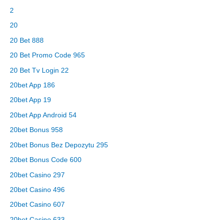
2
20
20 Bet 888
20 Bet Promo Code 965
20 Bet Tv Login 22
20bet App 186
20bet App 19
20bet App Android 54
20bet Bonus 958
20bet Bonus Bez Depozytu 295
20bet Bonus Code 600
20bet Casino 297
20bet Casino 496
20bet Casino 607
20bet Casino 633