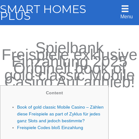
Skip
SMART HOMES
to
PLUS
Menu
content
Spielbank
Freispiele exklusive
Einzahlung 2025
Originell book of
gold classic Mobile
Casino Auf anhieb!
Content
Book of gold classic Mobile Casino – Zählen
diese Freispiele as part of Zyklus für jedes
ganz Slots and jedoch bestimmte?
Freispiele Codes bloß Einzahlung