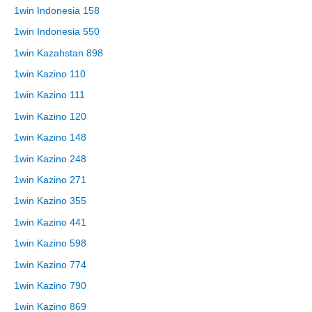
1win Indonesia 158
1win Indonesia 550
1win Kazahstan 898
1win Kazino 110
1win Kazino 111
1win Kazino 120
1win Kazino 148
1win Kazino 248
1win Kazino 271
1win Kazino 355
1win Kazino 441
1win Kazino 598
1win Kazino 774
1win Kazino 790
1win Kazino 869