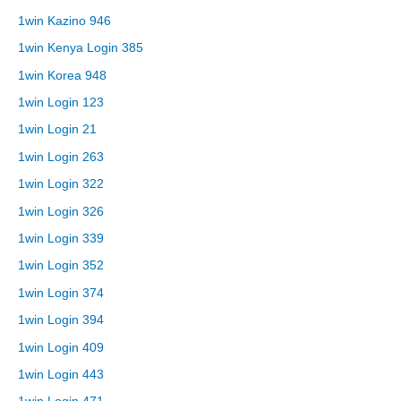
1win Kazino 946
1win Kenya Login 385
1win Korea 948
1win Login 123
1win Login 21
1win Login 263
1win Login 322
1win Login 326
1win Login 339
1win Login 352
1win Login 374
1win Login 394
1win Login 409
1win Login 443