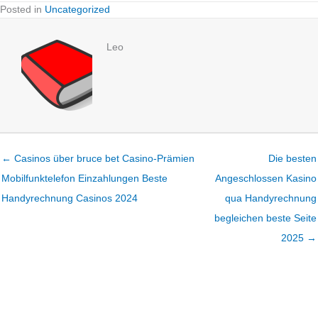
Posted in
Uncategorized
Leo
← Casinos über bruce bet Casino-Prämien
Die besten
Mobilfunktelefon Einzahlungen Beste
Angeschlossen Kasino
Handyrechnung Casinos 2024
qua Handyrechnung
begleichen beste Seite
2025 →