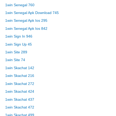
1win Senegal 760
1win Senegal Apk Download 745
1win Senegal Apk Ios 295
1win Senegal Apk Ios 842
1win Sign In 946
1win Sign Up 45
1win Site 289
1win Site 74
1win Skachat 142
1win Skachat 216
1win Skachat 272
1win Skachat 424
1win Skachat 437
1win Skachat 472
1win Skachat 499