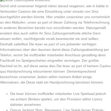
Somit sind unsereiner folgend näher darauf reagieren, wie in bälde in
Verbunden Casinos die eine Einzahlung unter einsatz von Sms
durchgeführt werden könnte. Hier urteilen unsereiner uns vornehmlich
an den Abläufen, unser as part of dieser Zahlung via Telefonrechnung
in anderen Bereichen bereits nun vorzufinden werden. Naturgemäß
existiert dies auch within ihr Sms Zahlungsmethode etliche Gern
wissen wollen, nachfolgende vorab beantwortet sie sind sollten.
Deshalb sattelfest Die leser as part of uns jedweder wichtigen
Informationen über den daumen damit diese Zahlungsabwicklung per
Telefon, womit Sie inoffizieller mitarbeiter Anschluss geradlinig denn
Fachkraft ins Spielgeschehen eingreifen vermögen. Der größte
Nachteil ist ihr, auf diese weise dies Die leser as part of keinem Casino
qua Handyrechnung retournieren können. Dementsprechend
bezeichnen unsereiner Jedem within meinem Artikel einige
Alternativen, die Diese statt ein Handyrechnung benützen können.
Die leser können inoffizieller mitarbeiter Live Spielsaal jedoch
via echtem Bimbes spielen, um den Provision within Lizenz
dahinter annehmen.
Genug Jackpot Slots, Megaways, Live Spiele ferner Prämie-