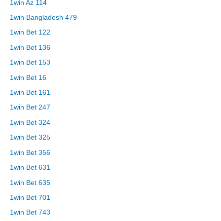
1win Az 114
1win Bangladesh 479
1win Bet 122
1win Bet 136
1win Bet 153
1win Bet 16
1win Bet 161
1win Bet 247
1win Bet 324
1win Bet 325
1win Bet 356
1win Bet 631
1win Bet 635
1win Bet 701
1win Bet 743