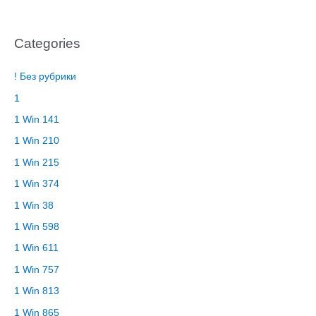
Categories
! Без рубрики
1
1 Win 141
1 Win 210
1 Win 215
1 Win 374
1 Win 38
1 Win 598
1 Win 611
1 Win 757
1 Win 813
1 Win 865