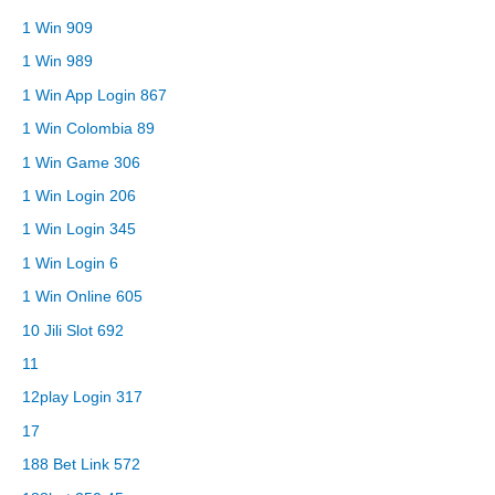
1 Win 909
1 Win 989
1 Win App Login 867
1 Win Colombia 89
1 Win Game 306
1 Win Login 206
1 Win Login 345
1 Win Login 6
1 Win Online 605
10 Jili Slot 692
11
12play Login 317
17
188 Bet Link 572