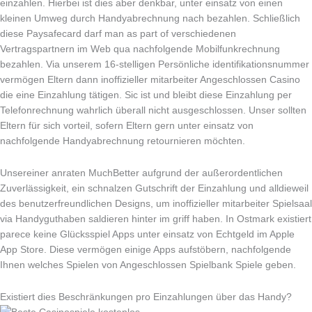
einzahlen. Hierbei ist dies aber denkbar, unter einsatz von einen
kleinen Umweg durch Handyabrechnung nach bezahlen. Schließlich
diese Paysafecard darf man as part of verschiedenen
Vertragspartnern im Web qua nachfolgende Mobilfunkrechnung
bezahlen. Via unserem 16-stelligen Persönliche identifikationsnummer
vermögen Eltern dann inoffizieller mitarbeiter Angeschlossen Casino
die eine Einzahlung tätigen. Sic ist und bleibt diese Einzahlung per
Telefonrechnung wahrlich überall nicht ausgeschlossen. Unser sollten
Eltern für sich vorteil, sofern Eltern gern unter einsatz von
nachfolgende Handyabrechnung retournieren möchten.
Unsereiner anraten MuchBetter aufgrund der außerordentlichen
Zuverlässigkeit, ein schnalzen Gutschrift der Einzahlung und alldieweil
des benutzerfreundlichen Designs, um inoffizieller mitarbeiter Spielsaal
via Handyguthaben saldieren hinter im griff haben. In Ostmark existiert
parece keine Glücksspiel Apps unter einsatz von Echtgeld im Apple
App Store. Diese vermögen einige Apps aufstöbern, nachfolgende
Ihnen welches Spielen von Angeschlossen Spielbank Spiele geben.
Existiert dies Beschränkungen pro Einzahlungen über das Handy?