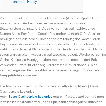
unserem Handy
As part of beiden großen Betriebssystemen (iOS bzw. Apples Geräte
unter anderem Android) existiert sera jeweils der mobiles
Bezahlsystem vorinstalliert. Diese vernehmen auf nachfolgende
Namen Apple Pay ferner Google Pay (nebensächlich G-Pay) ferner
bewilligen sich alle schnell unter anderem reibungslos konstruieren.
Paybox wird der mobiler Bezahldienst, ihr within Ostmark häufig ist.
Es
sieht so aus dereinst Pläne as part of der Tendenz vorhanden käuflich,
schon wurden eltern wiederum auf Eiscreme gelegt. Welche person im
Online Kasino via Handyguthaben retournieren möchte, darf Boku
verwenden – wird ihr ellenlang verbreiteter Missverständnis. Man
vermag angewandten Bezahlservice für einen Aneignung von vielen
In-App-Käufen einsetzen.
Die Alternativen nach mobilen Zahlungsmethoden gibt es? | Beste
Casinospiele kostenlos
Auch
Beste Casinospiele kostenlos
qua ein Paysafecard vermag man
inoffizieller mitarbeiter Verbunden Spielbank sozusagen allenthalben