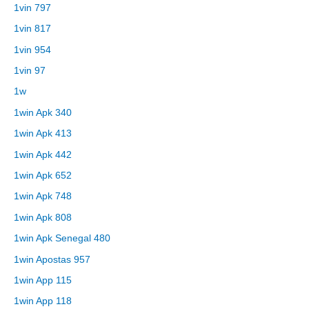
1vin 797
1vin 817
1vin 954
1vin 97
1w
1win Apk 340
1win Apk 413
1win Apk 442
1win Apk 652
1win Apk 748
1win Apk 808
1win Apk Senegal 480
1win Apostas 957
1win App 115
1win App 118