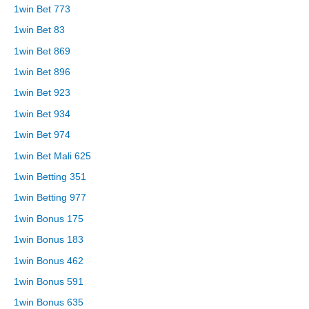
1win Bet 773
1win Bet 83
1win Bet 869
1win Bet 896
1win Bet 923
1win Bet 934
1win Bet 974
1win Bet Mali 625
1win Betting 351
1win Betting 977
1win Bonus 175
1win Bonus 183
1win Bonus 462
1win Bonus 591
1win Bonus 635