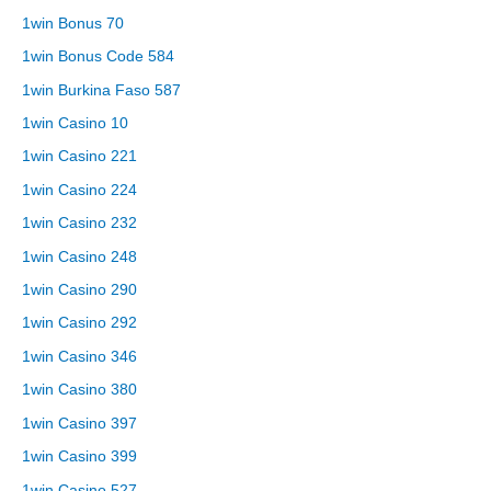
1win Bonus 70
1win Bonus Code 584
1win Burkina Faso 587
1win Casino 10
1win Casino 221
1win Casino 224
1win Casino 232
1win Casino 248
1win Casino 290
1win Casino 292
1win Casino 346
1win Casino 380
1win Casino 397
1win Casino 399
1win Casino 527