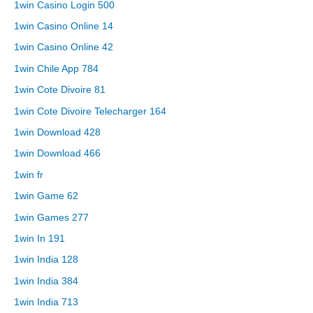
1win Casino Login 500
1win Casino Online 14
1win Casino Online 42
1win Chile App 784
1win Cote Divoire 81
1win Cote Divoire Telecharger 164
1win Download 428
1win Download 466
1win fr
1win Game 62
1win Games 277
1win In 191
1win India 128
1win India 384
1win India 713