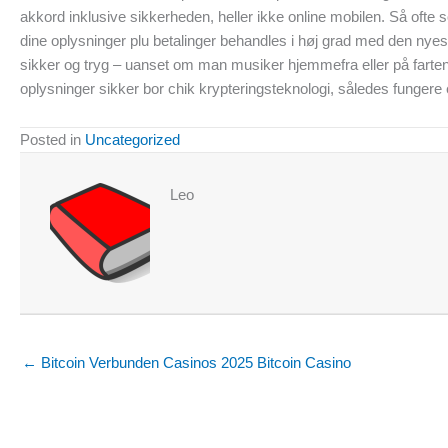
akkord inklusive sikkerheden, heller ikke online mobilen. Så ofte s
dine oplysninger plu betalinger behandles i høj grad med den nyes
sikker og tryg – uanset om man musiker hjemmefra eller på farten.
oplysninger sikker bor chik krypteringsteknologi, således fungere evi
Posted in
Uncategorized
Leo
← Bitcoin Verbunden Casinos 2025 Bitcoin Casino