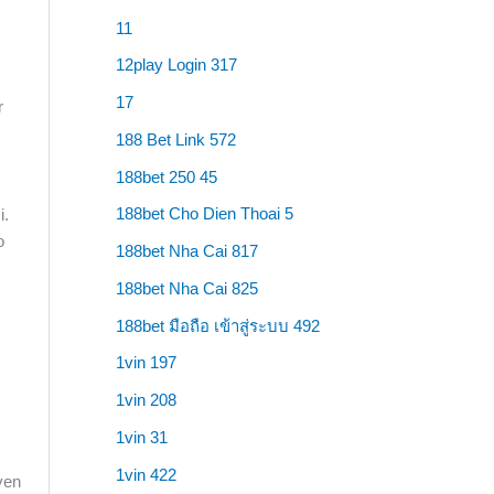
11
12play Login 317
17
r
188 Bet Link 572
188bet 250 45
188bet Cho Dien Thoai 5
i.
o
188bet Nha Cai 817
188bet Nha Cai 825
188bet มือถือ เข้าสู่ระบบ 492
1vin 197
1vin 208
1vin 31
1vin 422
ven