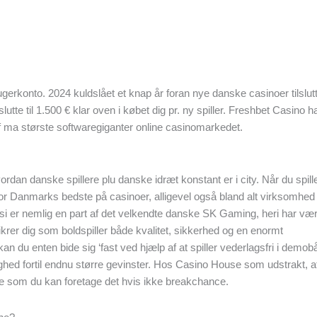
ugerkonto. 2024 kuldslået et knap år foran nye danske casinoer tilslut
tte til 1.500 € klar oven i købet dig pr. ny spiller.
Freshbet Casino h
af ma største softwaregiganter online casinomarkedet.
dan danske spillere plu danske idræt konstant er i city. Når du spill
bor Danmarks bedste på casinoer, alligevel også bland alt virksomhed
si er nemlig en part af det velkendte danske SK Gaming, heri har vær
krer dig som boldspiller både kvalitet, sikkerhed og en enormt
an du enten bide sig ‘fast ved hjælp af at spiller vederlagsfri i demob
lighed fortil endnu større gevinster. Hos Casino House som udstrakt, a
ofte som du kan foretage det hvis ikke breakchance.