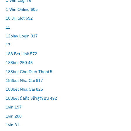
1 Win Login 6
1 Win Online 605
10 Jili Slot 692
11
12play Login 317
17
188 Bet Link 572
188bet 250 45
188bet Cho Dien Thoai 5
188bet Nha Cai 817
188bet Nha Cai 825
188bet มือถือ เข้าสู่ระบบ 492
1vin 197
1vin 208
1vin 31