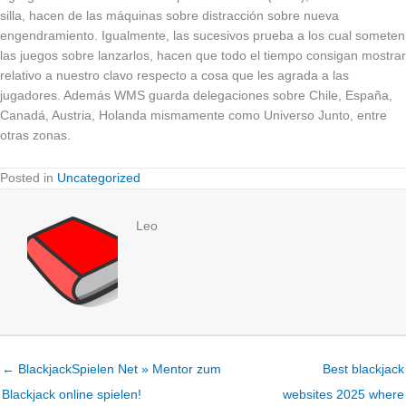
silla, hacen de las máquinas sobre distracción sobre nueva
engendramiento. Igualmente, las sucesivos prueba a los cual someten
las juegos sobre lanzarlos, hacen que todo el tiempo consigan mostrar
relativo a nuestro clavo respecto a cosa que les agrada a las
jugadores. Además WMS guarda delegaciones sobre Chile, España,
Canadá, Austria, Holanda mismamente­ como Universo Junto, entre
otras zonas.
Posted in
Uncategorized
Leo
← BlackjackSpielen Net » Mentor zum
Best blackjack
Blackjack online spielen!
websites 2025 where