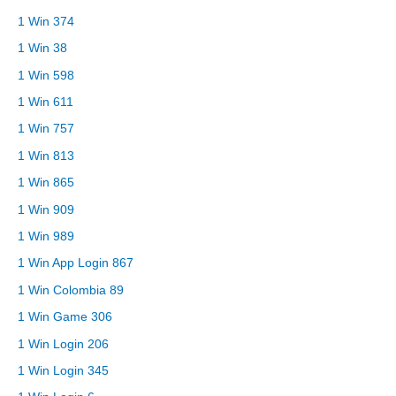
1 Win 374
1 Win 38
1 Win 598
1 Win 611
1 Win 757
1 Win 813
1 Win 865
1 Win 909
1 Win 989
1 Win App Login 867
1 Win Colombia 89
1 Win Game 306
1 Win Login 206
1 Win Login 345