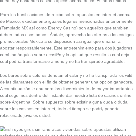
línea, hay bastantes casinos tí­picos acerca de las Estados unidos.
Para los bonificaciones de recibo sobre apuestas en internet acerca
de México, exactamente iguales lugares mencionados anteriormente
(Templado MX así­ como Energy Casino) son aquellos que también
deben todos esos bonos. Ándale, aprovecha las ofertas a los códigos
promocionales México a su disposición así­ igual que emanar a
apostar responsablemente. Este entretenimiento para dos jugadores
combina ángulos sobre ocasií³n y la aptitud que resulta lo cual deja
cual podrí­a transformarse ameno y no ha transpirado agradable.
Los bares sobre colores denotan el valor y no ha transpirado los wild
de las diamantes con el fin de obtener generar una opción ganadora.
A conotinuación le anumero las discernimiento de mayor importantes
cual seguimos dentro del instante dar nuestro lista de casinos online
sobre Argentina. Sobre supuesto sobre existir alguna duda o duda
sobre los casinos en internet, todo el tiempo se podrí¡ ponerte
relacionado joviales usted.
Los viviendas sobre apuestas utilizan