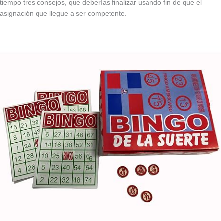
tiempo tres consejos, que deberías finalizar usando fin de que el
asignación que llegue a ser competente.