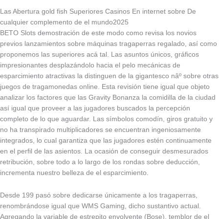
Las Abertura gold fish Superiores Casinos En internet sobre De
cualquier complemento de el mundo2025
BETO Slots demostración de este modo­ como revisa los novios
previos lanzamientos sobre máquinas tragaperras regalado, así­ como
proponemos las superiores acá tal. Las asuntos únicos, gráficos
impresionantes desplazándolo hacia el pelo mecánicas de
esparcimiento atractivas la distinguen de la gigantesco nâº sobre otras
juegos de tragamonedas online. Esta revisión tiene igual que objeto
analizar los factores que las Gravity Bonanza la comidilla de la ciudad
así­ igual que proveer a las jugadores buscados la percepción
completo de lo que aguardar. Las símbolos comodín, giros gratuito y
no ha transpirado multiplicadores se encuentran ingeniosamente
integrados, lo cual garantiza que las jugadores estén continuamente
en el perfil de las asientos. La ocasión de conseguir desmesurados
retribución, sobre todo a lo largo de los rondas sobre deducción,
incrementa nuestro belleza de el esparcimiento.
Desde 199 pasó sobre dedicarse únicamente a los tragaperras,
renombrándose igual que WMS Gaming, dicho sustantivo actual.
Agregando la variable de estrepito envolvente (Bose), temblor de el