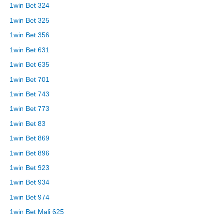
1win Bet 324
1win Bet 325
1win Bet 356
1win Bet 631
1win Bet 635
1win Bet 701
1win Bet 743
1win Bet 773
1win Bet 83
1win Bet 869
1win Bet 896
1win Bet 923
1win Bet 934
1win Bet 974
1win Bet Mali 625