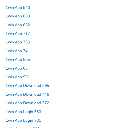
1win App 543
1win App 603
1win App 682
1win App 717
1win App 735
1win App 74
1win App 805
1win App 85
1win App 991
1win App Download 395
1win App Download 446
1win App Download 572
1win App Login 583
1win App Login 731