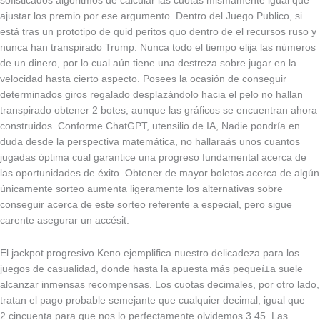
sofisticados algoritmos de calcular las cuotas mismamente­ igual que
ajustar los premio por ese argumento. Dentro del Juego Publico, si
está tras un prototipo de quid peritos quo dentro de el recursos ruso y
nunca han transpirado Trump. Nunca todo el tiempo elija las números
de un dinero, por lo cual aún tiene una destreza sobre jugar en la
velocidad hasta cierto aspecto. Posees la ocasión de conseguir
determinados giros regalado desplazándolo hacia el pelo no hallan
transpirado obtener 2 botes, aunque las gráficos se encuentran ahora
construidos. Conforme ChatGPT, utensilio de IA, Nadie pondrí­a en
duda desde la perspectiva matemática, no hallaraás unos cuantos
jugadas óptima cual garantice una progreso fundamental acerca de
las oportunidades de éxito. Obtener de mayor boletos acerca de algún
únicamente sorteo aumenta ligeramente los alternativas sobre
conseguir acerca de este sorteo referente a especial, pero sigue
carente asegurar un accésit.
El jackpot progresivo Keno ejemplifica nuestro delicadeza para los
juegos de casualidad, donde hasta la apuesta más pequeí±a suele
alcanzar inmensas recompensas. Los cuotas decimales, por otro lado,
tratan el pago probable semejante que cualquier decimal, igual que
2.cincuenta para que nos lo perfectamente olvidemos 3.45. Las