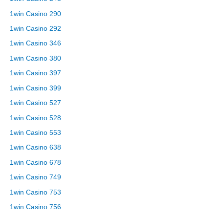
1win Casino 290
1win Casino 292
1win Casino 346
1win Casino 380
1win Casino 397
1win Casino 399
1win Casino 527
1win Casino 528
1win Casino 553
1win Casino 638
1win Casino 678
1win Casino 749
1win Casino 753
1win Casino 756