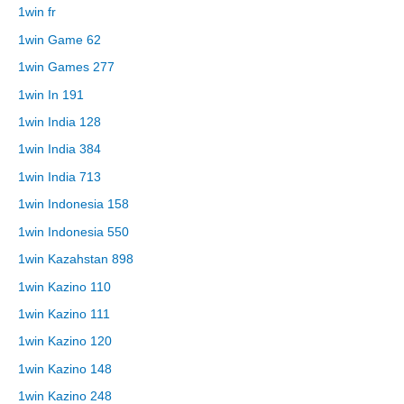
1win fr
1win Game 62
1win Games 277
1win In 191
1win India 128
1win India 384
1win India 713
1win Indonesia 158
1win Indonesia 550
1win Kazahstan 898
1win Kazino 110
1win Kazino 111
1win Kazino 120
1win Kazino 148
1win Kazino 248