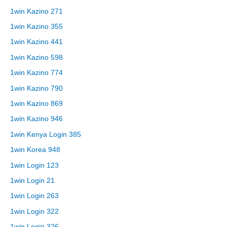
1win Kazino 271
1win Kazino 355
1win Kazino 441
1win Kazino 598
1win Kazino 774
1win Kazino 790
1win Kazino 869
1win Kazino 946
1win Kenya Login 385
1win Korea 948
1win Login 123
1win Login 21
1win Login 263
1win Login 322
1win Login 326