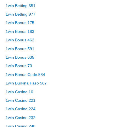
1win Betting 351
1win Betting 977
1win Bonus 175
1win Bonus 183
1win Bonus 462
1win Bonus 591
1win Bonus 635
1win Bonus 70
1win Bonus Code 584
1win Burkina Faso 587
1win Casino 10
1win Casino 221
1win Casino 224
1win Casino 232
1win Casino 248