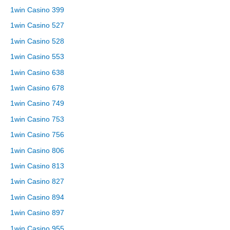
1win Casino 399
1win Casino 527
1win Casino 528
1win Casino 553
1win Casino 638
1win Casino 678
1win Casino 749
1win Casino 753
1win Casino 756
1win Casino 806
1win Casino 813
1win Casino 827
1win Casino 894
1win Casino 897
1win Casino 955