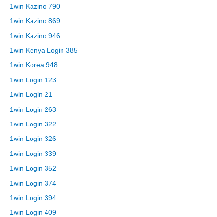
1win Kazino 790
1win Kazino 869
1win Kazino 946
1win Kenya Login 385
1win Korea 948
1win Login 123
1win Login 21
1win Login 263
1win Login 322
1win Login 326
1win Login 339
1win Login 352
1win Login 374
1win Login 394
1win Login 409