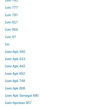
1vin 741
1vin 777
1vin 797
1vin 817
1vin 954
1vin 97
1w
1win Apk 340
1win Apk 413
1win Apk 442
1win Apk 652
1win Apk 748
1win Apk 808
1win Apk Senegal 480
1win Apostas 957