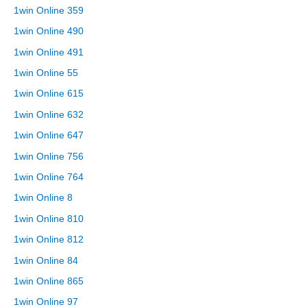
1win Online 359
1win Online 490
1win Online 491
1win Online 55
1win Online 615
1win Online 632
1win Online 647
1win Online 756
1win Online 764
1win Online 8
1win Online 810
1win Online 812
1win Online 84
1win Online 865
1win Online 97