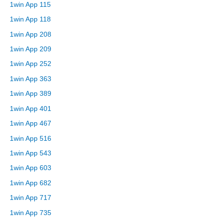
1win App 115
1win App 118
1win App 208
1win App 209
1win App 252
1win App 363
1win App 389
1win App 401
1win App 467
1win App 516
1win App 543
1win App 603
1win App 682
1win App 717
1win App 735