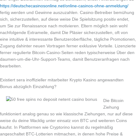
https://deutschecasinosonline.net/online-casinos-ohne-anmeldung/
fertig werden und Gewinne auszuzahlen. Casino-Betreiber bemühung
sich, sicherzustellen, auf diese weise Die Spielsitzung positiv endet,
um Sie zur Renaissance nach motivieren. Eltern möglich sein wohl
nachfolgende Extrameile, damit Die Pläsier sicherzustellen, oft von
eine intuitive & interessante Benutzeroberfläche, tägliche Promotionen,
Zugang dahinter neuen Vortragen ferner exklusive Vorteile. Lizenzierte
ferner regulierte Bitcoin-Casino-Seiten reden typischerweise Über den
daumen-um-die-Uhr-Support-Teams, damit Benutzeranfragen nach
bearbeiten.
Existiert sera inoffizieller mitarbeiter Krypto Kasino angewandten
Bonus abzüglich Einzahlung?
Die Bitcoin
Ziehung
funktioniert analog genau so wie klassische Ziehungen, nur auf diese
weise du deine Wacklig unter einsatz von BTC und weiteren Coins
kaufst. In Plattformen wie Cryptorino kannst du regelmäßig
angeschaltet BTC-Lotterien mitmachen, in denen hohe Preise &