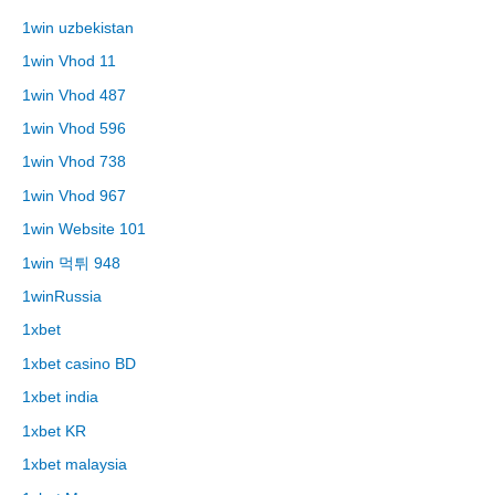
1win uzbekistan
1win Vhod 11
1win Vhod 487
1win Vhod 596
1win Vhod 738
1win Vhod 967
1win Website 101
1win 먹튀 948
1winRussia
1xbet
1xbet casino BD
1xbet india
1xbet KR
1xbet malaysia