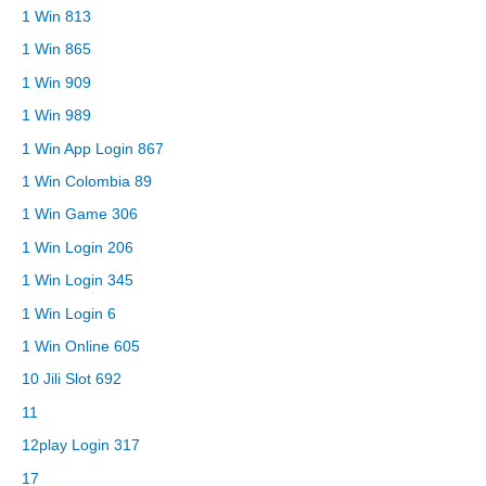
1 Win 813
1 Win 865
1 Win 909
1 Win 989
1 Win App Login 867
1 Win Colombia 89
1 Win Game 306
1 Win Login 206
1 Win Login 345
1 Win Login 6
1 Win Online 605
10 Jili Slot 692
11
12play Login 317
17