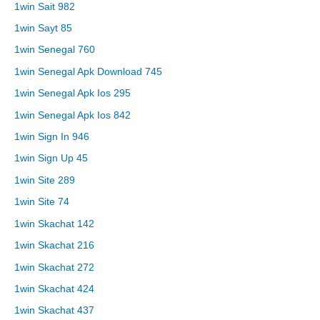
1win Sait 982
1win Sayt 85
1win Senegal 760
1win Senegal Apk Download 745
1win Senegal Apk Ios 295
1win Senegal Apk Ios 842
1win Sign In 946
1win Sign Up 45
1win Site 289
1win Site 74
1win Skachat 142
1win Skachat 216
1win Skachat 272
1win Skachat 424
1win Skachat 437