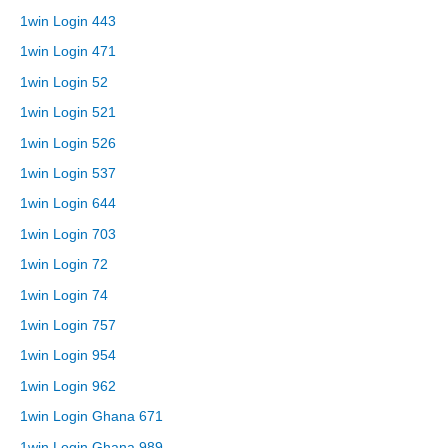
1win Login 443
1win Login 471
1win Login 52
1win Login 521
1win Login 526
1win Login 537
1win Login 644
1win Login 703
1win Login 72
1win Login 74
1win Login 757
1win Login 954
1win Login 962
1win Login Ghana 671
1win Login Ghana 989