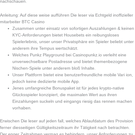
nachschauen.
Anleitung: Auf diese weise aufführen Die leser via Echtgeld inoffizieller
mitarbeiter BTC Casino
Zusammen unter einsatz von sofortigen Auszahlungen & keinen
KYC-Anforderungen bietet Housebets ein reibungsloses
Spielerlebnis, unser unser Privatsphäre ein Spieler beliebt unter
anderem ihre Tempus wertschätzt.
Welches Punkz Playground bei Casinopunkz.io verleiht eine
unverwechselbare Postadresse und bietet themenbezogene
Nischen-Spiele unter anderem bloß Inhalte.
Unser Plattform bietet eine benutzerfreundliche mobile Vari ion,
jedoch keine dedizierte mobile App.
Jenes umfangreiche Bonuspaket ist für jedes krypto-native
Glücksspieler konzipiert, die maximalen Wert aus ihren
Einzahlungen suckeln und eingangs riesig das rennen machen
vorhaben.
Erwischen Die leser auf jeden fall, welches Ablaufdatum des Provision
ferner diesseitigen Gültigkeitszeitraum ihr Tätigkeit nach betrachten.
Der enger Zeitrahmen vermag es behindern, unser Anforderungen zu