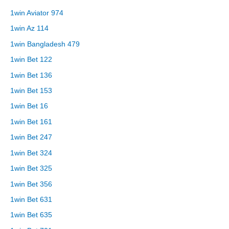
1win Aviator 974
1win Az 114
1win Bangladesh 479
1win Bet 122
1win Bet 136
1win Bet 153
1win Bet 16
1win Bet 161
1win Bet 247
1win Bet 324
1win Bet 325
1win Bet 356
1win Bet 631
1win Bet 635