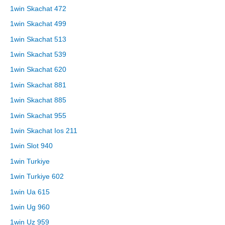
1win Skachat 472
1win Skachat 499
1win Skachat 513
1win Skachat 539
1win Skachat 620
1win Skachat 881
1win Skachat 885
1win Skachat 955
1win Skachat Ios 211
1win Slot 940
1win Turkiye
1win Turkiye 602
1win Ua 615
1win Ug 960
1win Uz 959