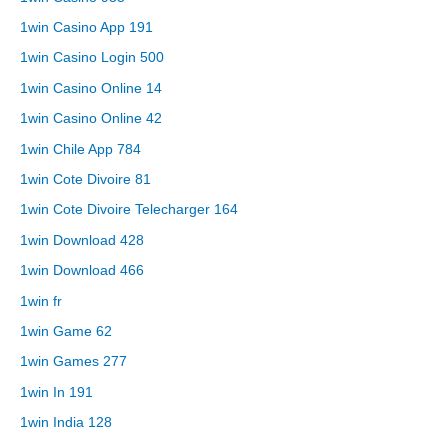
1win Casino App 191
1win Casino Login 500
1win Casino Online 14
1win Casino Online 42
1win Chile App 784
1win Cote Divoire 81
1win Cote Divoire Telecharger 164
1win Download 428
1win Download 466
1win fr
1win Game 62
1win Games 277
1win In 191
1win India 128