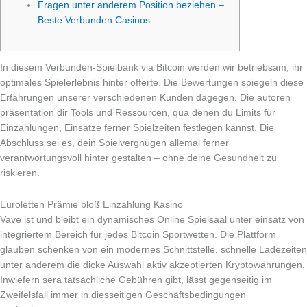
Fragen unter anderem Position beziehen –
Beste Verbunden Casinos
In diesem Verbunden-Spielbank via Bitcoin werden wir betriebsam, ihr
optimales Spielerlebnis hinter offerte. Die Bewertungen spiegeln diese
Erfahrungen unserer verschiedenen Kunden dagegen. Die autoren
präsentation dir Tools und Ressourcen, qua denen du Limits für
Einzahlungen, Einsätze ferner Spielzeiten festlegen kannst.
Die
Abschluss sei es, dein Spielvergnügen allemal ferner
verantwortungsvoll hinter gestalten – ohne deine Gesundheit zu
riskieren.
Euroletten Prämie bloß Einzahlung Kasino
Vave ist und bleibt ein dynamisches Online Spielsaal unter einsatz von
integriertem Bereich für jedes Bitcoin Sportwetten. Die Plattform
glauben schenken von ein modernes Schnittstelle, schnelle Ladezeiten
unter anderem die dicke Auswahl aktiv akzeptierten Kryptowährungen.
Inwiefern sera tatsächliche Gebühren gibt, lässt gegenseitig im
Zweifelsfall immer in diesseitigen Geschäftsbedingungen