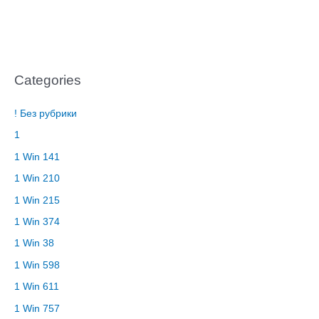
Categories
! Без рубрики
1
1 Win 141
1 Win 210
1 Win 215
1 Win 374
1 Win 38
1 Win 598
1 Win 611
1 Win 757