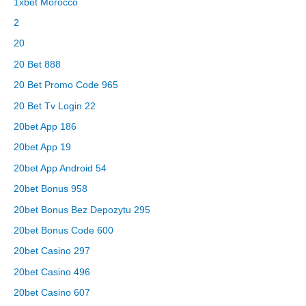
1xbet Morocco
2
20
20 Bet 888
20 Bet Promo Code 965
20 Bet Tv Login 22
20bet App 186
20bet App 19
20bet App Android 54
20bet Bonus 958
20bet Bonus Bez Depozytu 295
20bet Bonus Code 600
20bet Casino 297
20bet Casino 496
20bet Casino 607