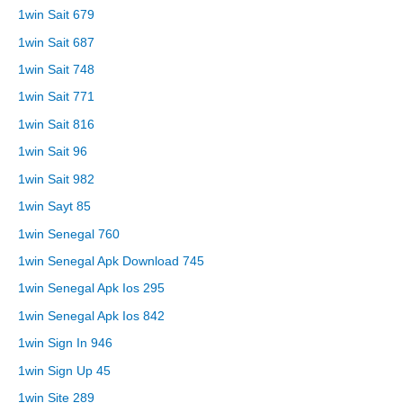
1win Sait 679
1win Sait 687
1win Sait 748
1win Sait 771
1win Sait 816
1win Sait 96
1win Sait 982
1win Sayt 85
1win Senegal 760
1win Senegal Apk Download 745
1win Senegal Apk Ios 295
1win Senegal Apk Ios 842
1win Sign In 946
1win Sign Up 45
1win Site 289