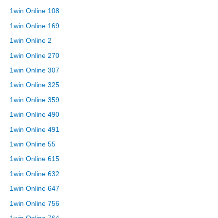
1win Online 108
1win Online 169
1win Online 2
1win Online 270
1win Online 307
1win Online 325
1win Online 359
1win Online 490
1win Online 491
1win Online 55
1win Online 615
1win Online 632
1win Online 647
1win Online 756