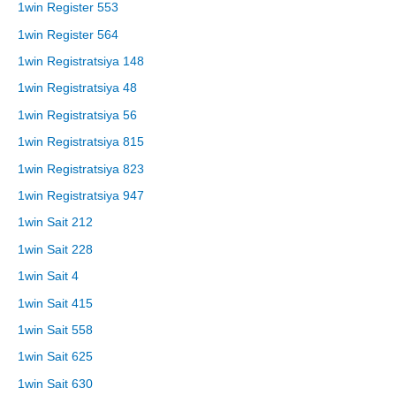
1win Register 553
1win Register 564
1win Registratsiya 148
1win Registratsiya 48
1win Registratsiya 56
1win Registratsiya 815
1win Registratsiya 823
1win Registratsiya 947
1win Sait 212
1win Sait 228
1win Sait 4
1win Sait 415
1win Sait 558
1win Sait 625
1win Sait 630