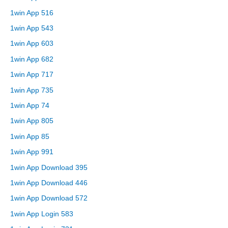
1win App 516
1win App 543
1win App 603
1win App 682
1win App 717
1win App 735
1win App 74
1win App 805
1win App 85
1win App 991
1win App Download 395
1win App Download 446
1win App Download 572
1win App Login 583