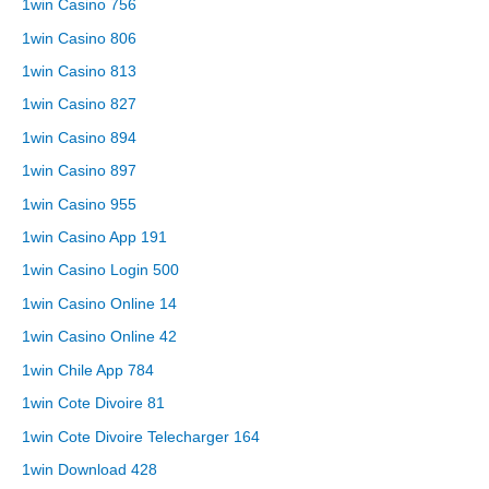
1win Casino 756
1win Casino 806
1win Casino 813
1win Casino 827
1win Casino 894
1win Casino 897
1win Casino 955
1win Casino App 191
1win Casino Login 500
1win Casino Online 14
1win Casino Online 42
1win Chile App 784
1win Cote Divoire 81
1win Cote Divoire Telecharger 164
1win Download 428