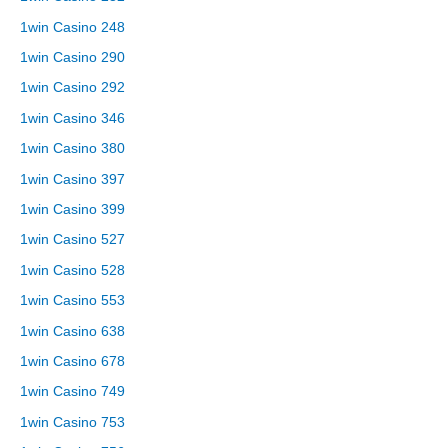
1win Casino 248
1win Casino 290
1win Casino 292
1win Casino 346
1win Casino 380
1win Casino 397
1win Casino 399
1win Casino 527
1win Casino 528
1win Casino 553
1win Casino 638
1win Casino 678
1win Casino 749
1win Casino 753