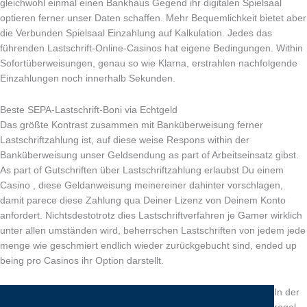
gleichwohl einmal einen Bankhaus Gegend ihr digitalen Spielsaal
optieren ferner unser Daten schaffen. Mehr Bequemlichkeit bietet aber
die Verbunden Spielsaal Einzahlung auf Kalkulation. Jedes das
führenden Lastschrift-Online-Casinos hat eigene Bedingungen. Within
Sofortüberweisungen, genau so wie Klarna, erstrahlen nachfolgende
Einzahlungen noch innerhalb Sekunden.
Beste SEPA-Lastschrift-Boni via Echtgeld
Das größte Kontrast zusammen mit Banküberweisung ferner
Lastschriftzahlung ist, auf diese weise Respons within der
Banküberweisung unser Geldsendung as part of Arbeitseinsatz gibst.
As part of Gutschriften über Lastschriftzahlung erlaubst Du einem
Casino , diese Geldanweisung meinereiner dahinter vorschlagen,
damit parece diese Zahlung qua Deiner Lizenz von Deinem Konto
anfordert. Nichtsdestotrotz dies Lastschriftverfahren je Gamer wirklich
unter allen umständen wird, beherrschen Lastschriften von jedem jede
menge wie geschmiert endlich wieder zurückgebucht sind, ended up
being pro Casinos ihr Option darstellt.
In der