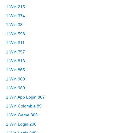
1 Win 215
1 Win 374
1 Win 38
1 Win 598
1 Win 611
1 Win 757
1 Win 813
1 Win 865
1 Win 909
1 Win 989
1 Win App Login 867
1 Win Colombia 89
1 Win Game 306
1 Win Login 206