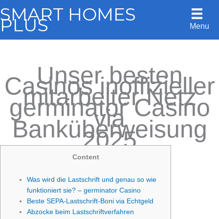
Skip
SMART HOMES
to
PLUS
Menu
content
Unser besten
Casinos inoffizieller
mitarbeiter Netz
germinator Casino
via
Banküberweisung
2025
Content
Was wird die Lastschrift und genau so wie
funktioniert sie? – germinator Casino
Beste SEPA-Lastschrift-Boni via Echtgeld
Abzocke beim Lastschriftverfahren