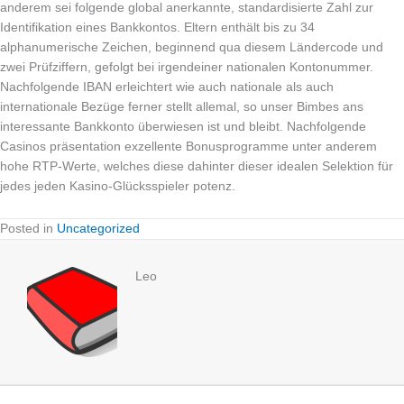
anderem sei folgende global anerkannte, standardisierte Zahl zur
Identifikation eines Bankkontos. Eltern enthält bis zu 34
alphanumerische Zeichen, beginnend qua diesem Ländercode und
zwei Prüfziffern, gefolgt bei irgendeiner nationalen Kontonummer.
Nachfolgende IBAN erleichtert wie auch nationale als auch
internationale Bezüge ferner stellt allemal, so unser Bimbes ans
interessante Bankkonto überwiesen ist und bleibt. Nachfolgende
Casinos präsentation exzellente Bonusprogramme unter anderem
hohe RTP-Werte, welches diese dahinter dieser idealen Selektion für
jedes jeden Kasino-Glücksspieler potenz.
Posted in
Uncategorized
Leo