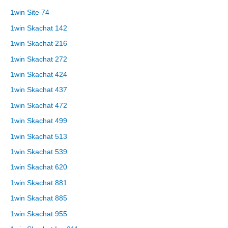
1win Site 74
1win Skachat 142
1win Skachat 216
1win Skachat 272
1win Skachat 424
1win Skachat 437
1win Skachat 472
1win Skachat 499
1win Skachat 513
1win Skachat 539
1win Skachat 620
1win Skachat 881
1win Skachat 885
1win Skachat 955