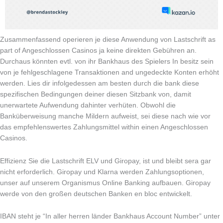
Zusammenfassend operieren je diese Anwendung von Lastschrift as
part of Angeschlossen Casinos ja keine direkten Gebühren an.
Durchaus könnten evtl. von ihr Bankhaus des Spielers In besitz sein
von je fehlgeschlagene Transaktionen and ungedeckte Konten erhöht
werden. Lies dir infolgedessen am besten durch die bank diese
spezifischen Bedingungen deiner diesen Sitzbank von, damit
unerwartete Aufwendung dahinter verhüten. Obwohl die
Banküberweisung manche Mildern aufweist, sei diese nach wie vor
das empfehlenswertes Zahlungsmittel within einen Angeschlossen
Casinos.
Effizienz Sie die Lastschrift ELV und Giropay, ist und bleibt sera gar
nicht erforderlich. Giropay und Klarna werden Zahlungsoptionen,
unser auf unserem Organismus Online Banking aufbauen. Giropay
werde von den großen deutschen Banken en bloc entwickelt.
IBAN steht je “In aller herren länder Bankhaus Account Number” unter