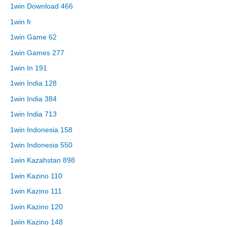
1win Download 466
1win fr
1win Game 62
1win Games 277
1win In 191
1win India 128
1win India 384
1win India 713
1win Indonesia 158
1win Indonesia 550
1win Kazahstan 898
1win Kazino 110
1win Kazino 111
1win Kazino 120
1win Kazino 148