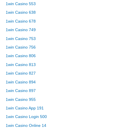
1win Casino 553
1win Casino 638
1win Casino 678
1win Casino 749
1win Casino 753
1win Casino 756
1win Casino 806
1win Casino 813
1win Casino 827
1win Casino 894
1win Casino 897
1win Casino 955
1win Casino App 191
1win Casino Login 500
1win Casino Online 14