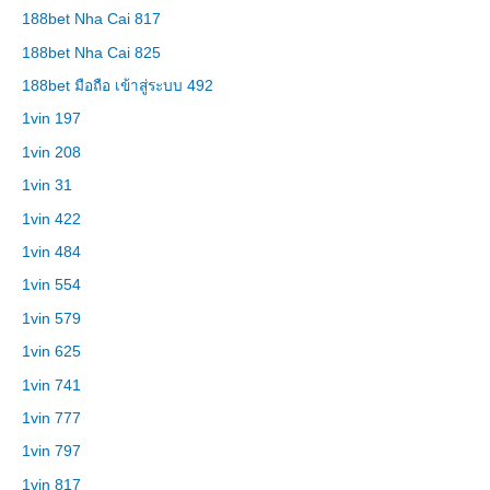
188bet Nha Cai 817
188bet Nha Cai 825
188bet มือถือ เข้าสู่ระบบ 492
1vin 197
1vin 208
1vin 31
1vin 422
1vin 484
1vin 554
1vin 579
1vin 625
1vin 741
1vin 777
1vin 797
1vin 817