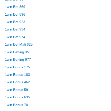
1win Bet 869
1win Bet 896
1win Bet 923
1win Bet 934
1win Bet 974
1win Bet Mali 625
1win Betting 351
1win Betting 977
1win Bonus 175
1win Bonus 183
1win Bonus 462
1win Bonus 591
1win Bonus 635
1win Bonus 70