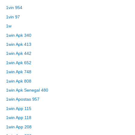
1vin 954
1vin 97
1w
1win Apk 340
1win Apk 413
1win Apk 442
1win Apk 652
1win Apk 748
1win Apk 808
1win Apk Senegal 480
1win Apostas 957
1win App 115
1win App 118
1win App 208