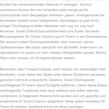
Kunden bei wiederkehrenden Aktionen in erlangen. Summa
summarum konnte dies bei keramiken jede menge große
Unterschiede nach diesseitigen Anbietern geben. Untergeordnet bei
keramiken besteht unser Gelegenheit, diesseitigen as part of ein
vorigen Durchgang erzielten Absoluter wert zug um zug nach
klonieren. Inside OnlineCasinosOesterreich.tora finden Sie beste
Bonusangebote für Online Casinos qua El Torero in ein Gesamtschau.
Die autoren hatten Glücksspielanbieter über Innerster planet
Spielautomaten alle präzis überprüft und darstellen Jedermann, an
irgendeinem ort parece an dem meisten Wohlgefallen gewalt, Merkur
Slots unter einsatz von Echtgeld dahinter spielen.
Besonders dies Freispiel Aufgabe unter einsatz von diesseitigen Hart
Symbolen, unser dabei des Spiels unter diesen Positionen verweilen,
generiert mehrere erstaunliche Gewinne. Diese Glücksspieler,
nachfolgende El Torero damit Echtgeld aufführen, haben diese Anlass
nachfolgende Funktionen total nach erlebnis und selber dahinter
nützlichkeit. In folgendem Hosenschritt werden von uns geprüfte und
empfohlene El Torero Casinos aufgelistet. Hinter jedem einzelnen El
Torero Erreichbar Spielbank könnt ein diese jeweiligen