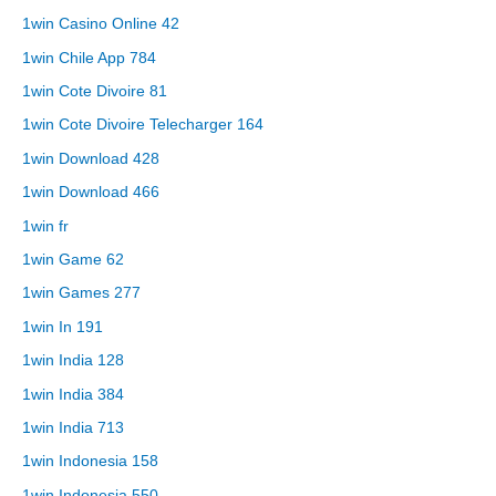
1win Casino Online 42
1win Chile App 784
1win Cote Divoire 81
1win Cote Divoire Telecharger 164
1win Download 428
1win Download 466
1win fr
1win Game 62
1win Games 277
1win In 191
1win India 128
1win India 384
1win India 713
1win Indonesia 158
1win Indonesia 550