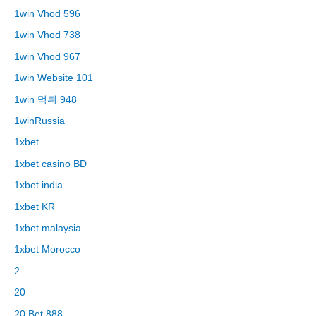
1win Vhod 596
1win Vhod 738
1win Vhod 967
1win Website 101
1win 먹튀 948
1winRussia
1xbet
1xbet casino BD
1xbet india
1xbet KR
1xbet malaysia
1xbet Morocco
2
20
20 Bet 888