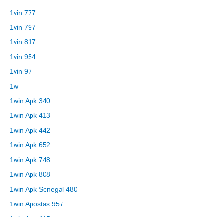
1vin 777
1vin 797
1vin 817
1vin 954
1vin 97
1w
1win Apk 340
1win Apk 413
1win Apk 442
1win Apk 652
1win Apk 748
1win Apk 808
1win Apk Senegal 480
1win Apostas 957