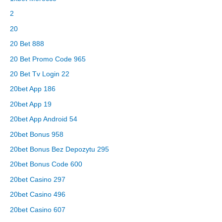
2
20
20 Bet 888
20 Bet Promo Code 965
20 Bet Tv Login 22
20bet App 186
20bet App 19
20bet App Android 54
20bet Bonus 958
20bet Bonus Bez Depozytu 295
20bet Bonus Code 600
20bet Casino 297
20bet Casino 496
20bet Casino 607