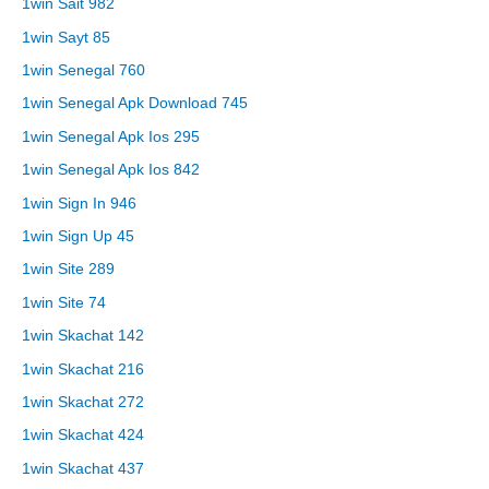
1win Sait 982
1win Sayt 85
1win Senegal 760
1win Senegal Apk Download 745
1win Senegal Apk Ios 295
1win Senegal Apk Ios 842
1win Sign In 946
1win Sign Up 45
1win Site 289
1win Site 74
1win Skachat 142
1win Skachat 216
1win Skachat 272
1win Skachat 424
1win Skachat 437