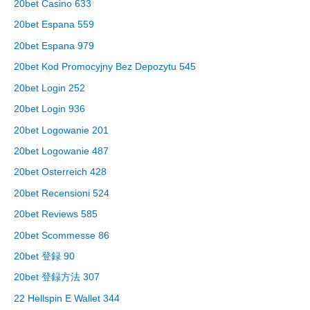
20bet Casino 633
20bet Espana 559
20bet Espana 979
20bet Kod Promocyjny Bez Depozytu 545
20bet Login 252
20bet Login 936
20bet Logowanie 201
20bet Logowanie 487
20bet Osterreich 428
20bet Recensioni 524
20bet Reviews 585
20bet Scommesse 86
20bet 登録 90
20bet 登録方法 307
22 Hellspin E Wallet 344