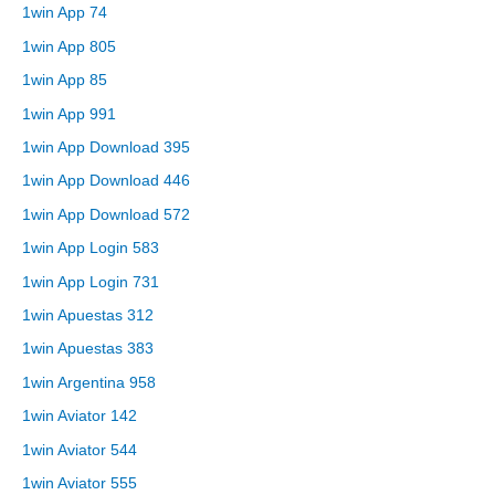
1win App 74
1win App 805
1win App 85
1win App 991
1win App Download 395
1win App Download 446
1win App Download 572
1win App Login 583
1win App Login 731
1win Apuestas 312
1win Apuestas 383
1win Argentina 958
1win Aviator 142
1win Aviator 544
1win Aviator 555