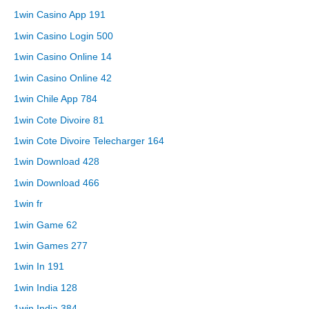
1win Casino App 191
1win Casino Login 500
1win Casino Online 14
1win Casino Online 42
1win Chile App 784
1win Cote Divoire 81
1win Cote Divoire Telecharger 164
1win Download 428
1win Download 466
1win fr
1win Game 62
1win Games 277
1win In 191
1win India 128
1win India 384