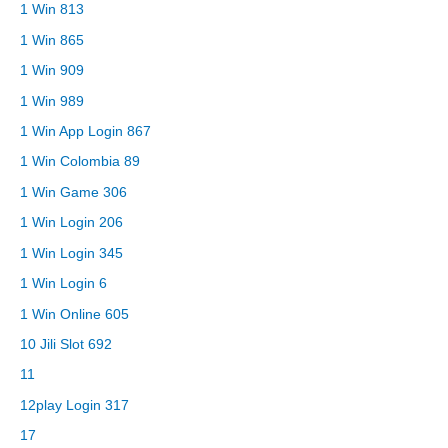
1 Win 813
1 Win 865
1 Win 909
1 Win 989
1 Win App Login 867
1 Win Colombia 89
1 Win Game 306
1 Win Login 206
1 Win Login 345
1 Win Login 6
1 Win Online 605
10 Jili Slot 692
11
12play Login 317
17