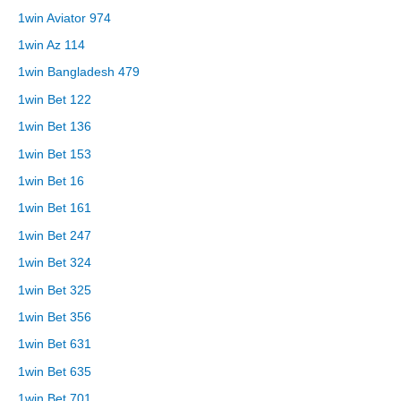
1win Aviator 974
1win Az 114
1win Bangladesh 479
1win Bet 122
1win Bet 136
1win Bet 153
1win Bet 16
1win Bet 161
1win Bet 247
1win Bet 324
1win Bet 325
1win Bet 356
1win Bet 631
1win Bet 635
1win Bet 701