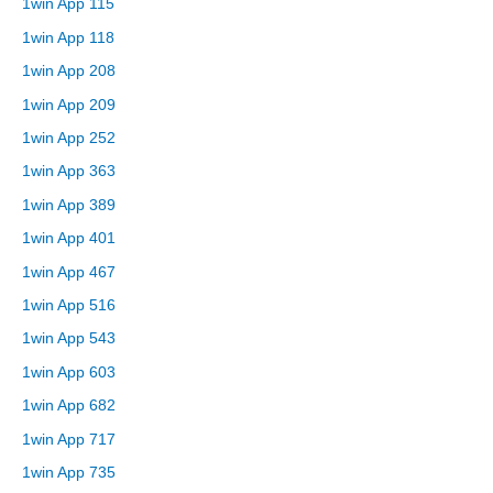
1win App 115
1win App 118
1win App 208
1win App 209
1win App 252
1win App 363
1win App 389
1win App 401
1win App 467
1win App 516
1win App 543
1win App 603
1win App 682
1win App 717
1win App 735