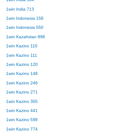
1win India 713
1win Indonesia 158
1win Indonesia 550
1win Kazahstan 898
1win Kazino 110
1win Kazino 111
1win Kazino 120
1win Kazino 148
1win Kazino 248
1win Kazino 271
1win Kazino 355
1win Kazino 441
1win Kazino 598
1win Kazino 774