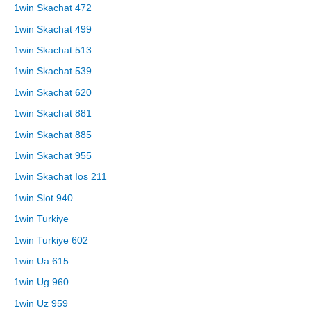
1win Skachat 472
1win Skachat 499
1win Skachat 513
1win Skachat 539
1win Skachat 620
1win Skachat 881
1win Skachat 885
1win Skachat 955
1win Skachat Ios 211
1win Slot 940
1win Turkiye
1win Turkiye 602
1win Ua 615
1win Ug 960
1win Uz 959