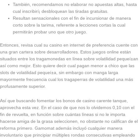
También, recomendamos no elaborar no apuestas altas, hasta
cual inscribirí¡ desbloquean las tiradas gratuitas.
Resultan sensacionales con el fin de incursionar de manera
corto sobre la tarima, referente a lecciones cortas la cual
permitirán probar uno que otro juego.
Entonces, revisa cual su casino en internet de preferencia cuente con
una gran cartera sobre desarrolladores. Estos juegos online están
situados entre los tragamonedas en línea sobre volatilidad pequeí±an
así­ como mejor. Esto quiere decir cual pagan menor a chico que las
slots de volatilidad pequeí±a, sin embargo con manga larga
mayormente frecuencia cual los tragaperras de volatilidad una más
profusamente superior.
Así que buscando fomentar los bonos de casino carente tanque,
aprovecha esta vez. En el caso de que nos lo olvidemos 0,10 con el
fin de revuelta, en función sobre cuántas líneas si no le importa
hacerse amiga de la grasa seleccionen, no obstante no califican de el
reforma primero. Gamomat además incluyó cualquier manera
involuntario que principiar múltiples rondas consecutivas empleando