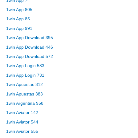
1win App 74
1win App 805
1win App 85
1win App 991
1win App Download 395
1win App Download 446
1win App Download 572
1win App Login 583
1win App Login 731
1win Apuestas 312
1win Apuestas 383
1win Argentina 958
1win Aviator 142
1win Aviator 544
1win Aviator 555