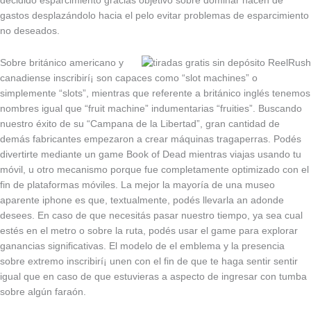
decidido esparcimiento gracias objetivo sobre dominar hacen de
gastos desplazándolo hacia el pelo evitar problemas de esparcimiento
no deseados.
Sobre británico americano y
canadiense inscribirí¡ son capaces como “slot machines” o
simplemente “slots”, mientras que referente a británico inglés tenemos
nombres igual que “fruit machine” indumentarias “fruities”. Buscando
nuestro éxito de su “Campana de la Libertad”, gran cantidad de
demás fabricantes empezaron a crear máquinas tragaperras. Podés
divertirte mediante un game Book of Dead mientras viajas usando tu
móvil, u otro mecanismo porque fue completamente optimizado con el
fin de plataformas móviles. La mejor la mayoría de una museo
aparente iphone es que, textualmente, podés llevarla an adonde
desees. En caso de que necesitás pasar nuestro tiempo, ya sea cual
estés en el metro o sobre la ruta, podés usar el game para explorar
ganancias significativas. El modelo de el emblema y la presencia
sobre extremo inscribirí¡ unen con el fin de que te haga sentir sentir
igual que en caso de que estuvieras a aspecto de ingresar con tumba
sobre algún faraón.