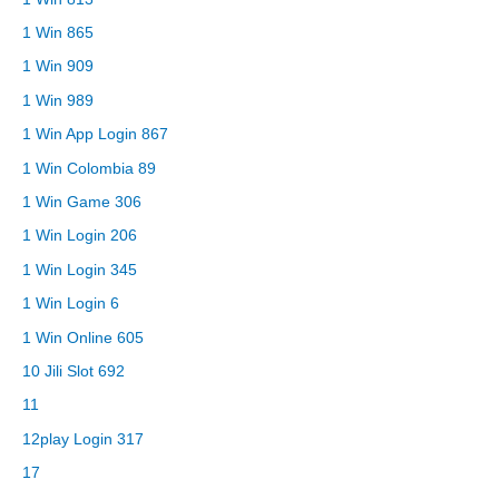
1 Win 865
1 Win 909
1 Win 989
1 Win App Login 867
1 Win Colombia 89
1 Win Game 306
1 Win Login 206
1 Win Login 345
1 Win Login 6
1 Win Online 605
10 Jili Slot 692
11
12play Login 317
17