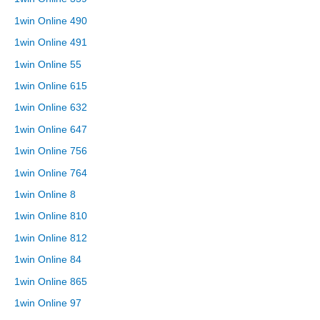
1win Online 490
1win Online 491
1win Online 55
1win Online 615
1win Online 632
1win Online 647
1win Online 756
1win Online 764
1win Online 8
1win Online 810
1win Online 812
1win Online 84
1win Online 865
1win Online 97