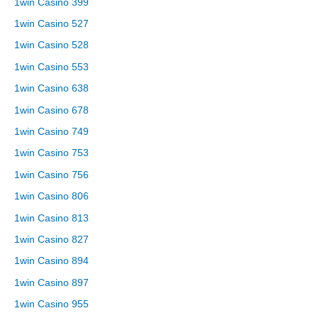
1win Casino 399
1win Casino 527
1win Casino 528
1win Casino 553
1win Casino 638
1win Casino 678
1win Casino 749
1win Casino 753
1win Casino 756
1win Casino 806
1win Casino 813
1win Casino 827
1win Casino 894
1win Casino 897
1win Casino 955