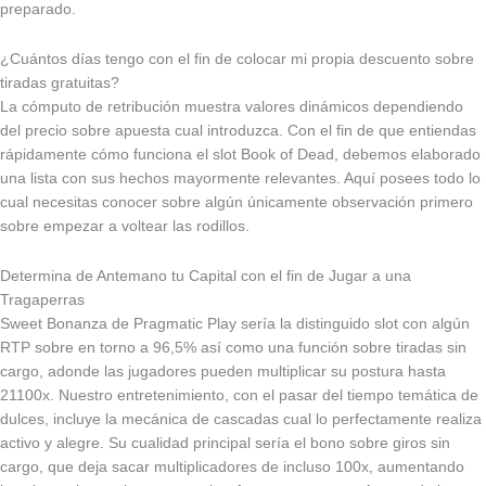
preparado.
¿Cuántos días tengo con el fin de colocar mi propia descuento sobre
tiradas gratuitas?
La cómputo de retribución muestra valores dinámicos dependiendo
del precio sobre apuesta cual introduzca. Con el fin de que entiendas
rápidamente cómo funciona el slot Book of Dead, debemos elaborado
una lista con sus hechos mayormente relevantes. Aquí posees todo lo
cual necesitas conocer sobre algún únicamente observación primero
sobre empezar a voltear las rodillos.
Determina de Antemano tu Capital con el fin de Jugar a una
Tragaperras
Sweet Bonanza de Pragmatic Play serí­a la distinguido slot con algún
RTP sobre en torno a 96,5% así­ como una función sobre tiradas sin
cargo, adonde las jugadores pueden multiplicar su postura hasta
21100x. Nuestro entretenimiento, con el pasar del tiempo temática de
dulces, incluye la mecánica de cascadas cual lo perfectamente realiza
activo y alegre. Su cualidad principal serí­a el bono sobre giros sin
cargo, que deja sacar multiplicadores de incluso 100x, aumentando