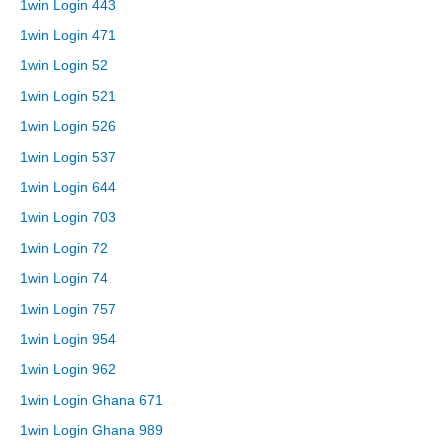
1win Login 443
1win Login 471
1win Login 52
1win Login 521
1win Login 526
1win Login 537
1win Login 644
1win Login 703
1win Login 72
1win Login 74
1win Login 757
1win Login 954
1win Login 962
1win Login Ghana 671
1win Login Ghana 989