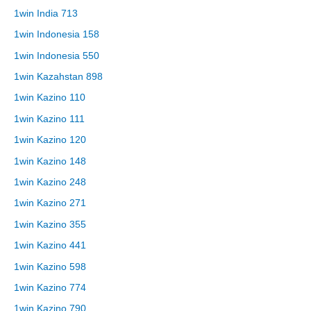
1win India 713
1win Indonesia 158
1win Indonesia 550
1win Kazahstan 898
1win Kazino 110
1win Kazino 111
1win Kazino 120
1win Kazino 148
1win Kazino 248
1win Kazino 271
1win Kazino 355
1win Kazino 441
1win Kazino 598
1win Kazino 774
1win Kazino 790