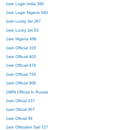
1win Login India 380
1win Login Nigeria 560
1win Lucky Jet 287
1win Lucky Jet 53
1win Nigeria 496
1win Official 103
1win Official 403
1win Official 476
1win Official 793
1win Official 906
1WIN Official In Russia
1win Oficial 137
1win Oficial 457
1win Oficial 99
1win Ofitsialnii Sait 727