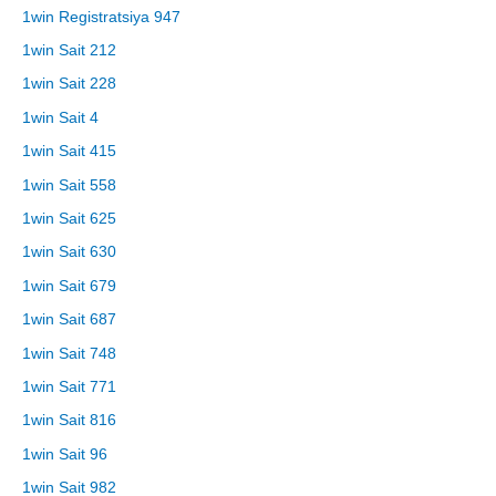
1win Registratsiya 947
1win Sait 212
1win Sait 228
1win Sait 4
1win Sait 415
1win Sait 558
1win Sait 625
1win Sait 630
1win Sait 679
1win Sait 687
1win Sait 748
1win Sait 771
1win Sait 816
1win Sait 96
1win Sait 982