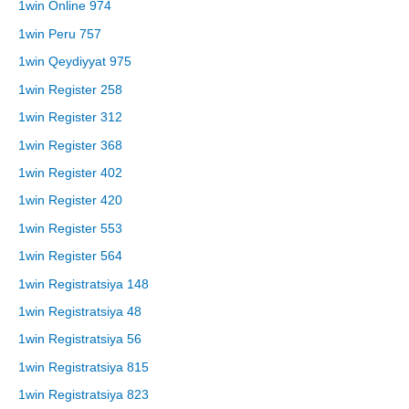
1win Online 974
1win Peru 757
1win Qeydiyyat 975
1win Register 258
1win Register 312
1win Register 368
1win Register 402
1win Register 420
1win Register 553
1win Register 564
1win Registratsiya 148
1win Registratsiya 48
1win Registratsiya 56
1win Registratsiya 815
1win Registratsiya 823