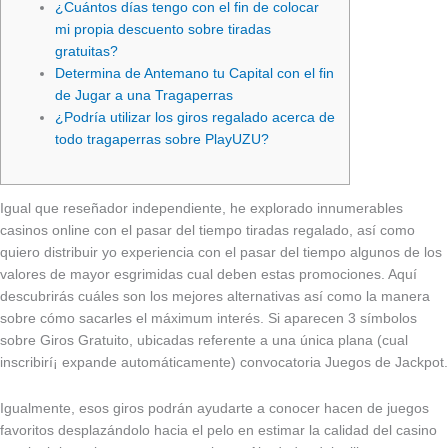
¿Cuántos días tengo con el fin de colocar
mi propia descuento sobre tiradas
gratuitas?
Determina de Antemano tu Capital con el fin
de Jugar a una Tragaperras
¿Podría utilizar los giros regalado acerca de
todo tragaperras sobre PlayUZU?
Igual que reseñador independiente, he explorado innumerables
casinos online con el pasar del tiempo tiradas regalado, así­ como
quiero distribuir yo experiencia con el pasar del tiempo algunos de los
valores de mayor esgrimidas cual deben estas promociones. Aquí
descubrirás cuáles son los mejores alternativas así­ como la manera
sobre cómo sacarles el máximum interés.
Si aparecen 3 símbolos
sobre Giros Gratuito, ubicadas referente a una única plana (cual
inscribirí¡ expande automáticamente) convocatoria Juegos de Jackpot.
Igualmente, esos giros podrán ayudarte a conocer hacen de juegos
favoritos desplazándolo hacia el pelo en estimar la calidad del casino