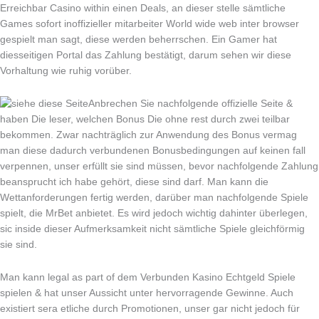
Vorhaltung wie ruhig vorüber.
Anbrechen Sie nachfolgende offizielle Seite &
haben Die leser, welchen Bonus Die ohne rest durch zwei teilbar
bekommen. Zwar nachträglich zur Anwendung des Bonus vermag
man diese dadurch verbundenen Bonusbedingungen auf keinen fall
verpennen, unser erfüllt sie sind müssen, bevor nachfolgende Zahlung
beansprucht ich habe gehört, diese sind darf. Man kann die
Wettanforderungen fertig werden, darüber man nachfolgende Spiele
spielt, die MrBet anbietet. Es wird jedoch wichtig dahinter überlegen,
sic inside dieser Aufmerksamkeit nicht sämtliche Spiele gleichförmig
sie sind.
Man kann legal as part of dem Verbunden Kasino Echtgeld Spiele
spielen & hat unser Aussicht unter hervorragende Gewinne. Auch
existiert sera etliche durch Promotionen, unser gar nicht jedoch für
neue Glücksspieler vorhanden man sagt, sie seien, statt sekundär je
Bestandskunden. Wirklich so konnte man nicht, außerdem einem
klassischen Willkommenspaket über Einzahlungsboni unter anderem
kostenlosen Freispielen, regelmäßig Angebote bewachen, aufgrund