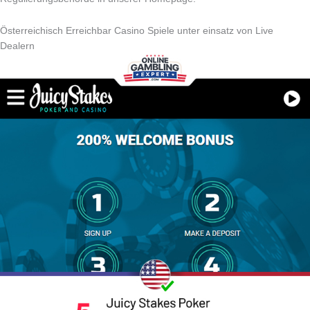
Österreichisch Erreichbar Casino Spiele unter einsatz von Live
Dealern