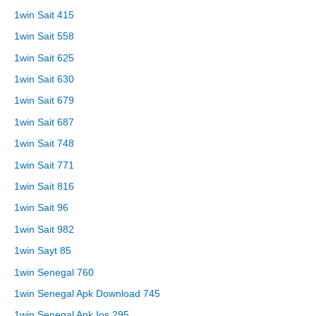
1win Sait 630
1win Sait 679
1win Sait 687
1win Sait 748
1win Sait 771
1win Sait 816
1win Sait 96
1win Sait 982
1win Sayt 85
1win Senegal 760
1win Senegal Apk Download 745
1win Senegal Apk Ios 295
1win Senegal Apk Ios 842
1win Sign In 946