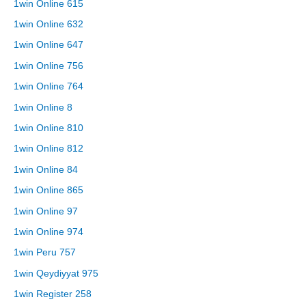
1win Online 756
1win Online 764
1win Online 8
1win Online 810
1win Online 812
1win Online 84
1win Online 865
1win Online 97
1win Online 974
1win Peru 757
1win Qeydiyyat 975
1win Register 258
1win Register 312
1win Register 368
1win Register 402