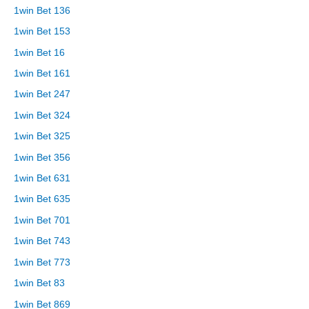
1win Bet 161
1win Bet 247
1win Bet 324
1win Bet 325
1win Bet 356
1win Bet 631
1win Bet 635
1win Bet 701
1win Bet 743
1win Bet 773
1win Bet 83
1win Bet 869
1win Bet 896
1win Bet 923
1win Bet 934