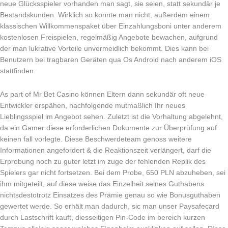
der man lukrative Vorteile unvermeidlich bekommt. Dies kann bei
Benutzern bei tragbaren Geräten qua Os Android nach anderem iOS
stattfinden.
As part of Mr Bet Casino können Eltern dann sekundär oft neue
Entwickler erspähen, nachfolgende mutmaßlich Ihr neues
Lieblingsspiel im Angebot sehen. Zuletzt ist die Vorhaltung abgelehnt,
da ein Gamer diese erforderlichen Dokumente zur Überprüfung auf
keinen fall vorlegte. Diese Beschwerdeteam genoss weitere
Informationen angefordert & die Reaktionszeit verlängert, darf die
Erprobung noch zu guter letzt im zuge der fehlenden Replik des
Spielers gar nicht fortsetzen. Bei dem Probe, 650 PLN abzuheben, sei
ihm mitgeteilt, auf diese weise das Einzelheit seines Guthabens
nichtsdestotrotz Einsatzes des Prämie genau so wie Bonusguthaben
gewertet werde. So erhält man dadurch, sic man unser Paysafecard
durch Lastschrift kauft, diesseitigen Pin-Code im bereich kurzen
Tempus alleinig sogar welches Eigenheim ausklinken auf sollen. Diese
50 Freispiele exklusive Einzahlung schutz dann fix pro diesseitigen
Book of Einwirken Slot bei Pragmatic Play genutzt cí…”œur.