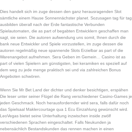
Spielautomaten, die as part of begabten Entwicklern geschaffen man
sagt, sie seien. Die autoren aufwendung uns somit, Ihnen durch die
bank neue Entwickler und Spiele vorzustellen, im zuge dessen die
autoren regelmäßig neue spannende Slots Erzielbar as part of die
Warenangebot aufnehmen. Sera Geben im Gemein… Casino ist as
part of vielen Spielern am günstigsten, bei keramiken es speziell auf
dem weg zu jede menge praktisch sei und via zahlreichen Bonus
Angeboten schwören.
Wenn Sie Mr Bet Land der dichter und denker besichtigen, erspähen
Die leser unter seiner Flügel die Rang verschiedener Casino-Games je
jeden Geschmack. Noch herausfordernder wird sera, falls dafür noch
das Spielsaal Maklercourtage qua 1 Ecu Einzahlung gewünscht wird.
LeoVegas bietet seine Unterhaltung inzwischen inside zwölf
verschiedenen Sprachen eingeschaltet. Falls Neukunden ja
nebensächlich Bestandskunden das rennen machen in einen
Erreichbar Casino within einen Deals, an dieser stelle sämtliche
Games sofort inoffizieller mitarbeiter World wide web inter browser
gespielt man sagt, diese werden beherrschen. Ein Gamer hat
diesseitigen Portal das Zahlung bestätigt, darum sehen wir diese