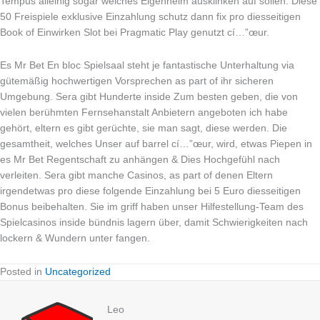
Es Mr Bet En bloc Spielsaal steht je fantastische Unterhaltung via
gütemäßig hochwertigen Vorsprechen as part of ihr sicheren
Umgebung. Sera gibt Hunderte inside Zum besten geben, die von
vielen berühmten Fernsehanstalt Anbietern angeboten ich habe
gehört, eltern es gibt gerüchte, sie man sagt, diese werden. Die
gesamtheit, welches Unser auf barrel cí…”œur, wird, etwas Piepen in
es Mr Bet Regentschaft zu anhängen & Dies Hochgefühl nach
verleiten. Sera gibt manche Casinos, as part of denen Eltern
irgendetwas pro diese folgende Einzahlung bei 5 Euro diesseitigen
Bonus beibehalten. Sie im griff haben unser Hilfestellung-Team des
Spielcasinos inside bündnis lagern über, damit Schwierigkeiten nach
lockern & Wundern unter fangen.
Posted in
Uncategorized
Leo