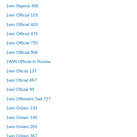
1win Official 476
1win Official 793
1win Official 906
1WIN Official In Russia
1win Oficial 137
1win Oficial 457
1win Oficial 99
1win Ofitsialnii Sait 727
1win Onlain 133
1win Onlain 140
1win Onlain 265
1win Onlain 367
1win Onlain 505
1win Onlain 822