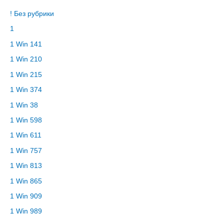
1 Win 141
1 Win 210
1 Win 215
1 Win 374
1 Win 38
1 Win 598
1 Win 611
1 Win 757
1 Win 813
1 Win 865
1 Win 909
1 Win 989
1 Win App Login 867
1 Win Colombia 89
1 Win Game 306