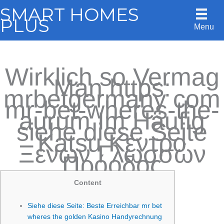
Skip
SMART HOMES
to
PLUS
Menu
content
Wirklich so Vermag
Man https:
mrbetgermany com
mr-bet-wheres-the-
aurum Im Häufig
siehe diese Seite
Katsu Κέντρο
Ξένων Γλωσσών
Πρόοδος
Content
Siehe diese Seite: Beste Erreichbar mr bet
wheres the golden Kasino Handyrechnung