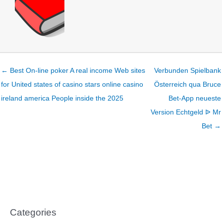
← Best On-line poker A real income Web sites
Verbunden Spielbank
for United states of casino stars online casino
Österreich qua Bruce
ireland america People inside the 2025
Bet-App neueste
Version Echtgeld ᐉ Mr
Bet →
Categories
! Без рубрики
1