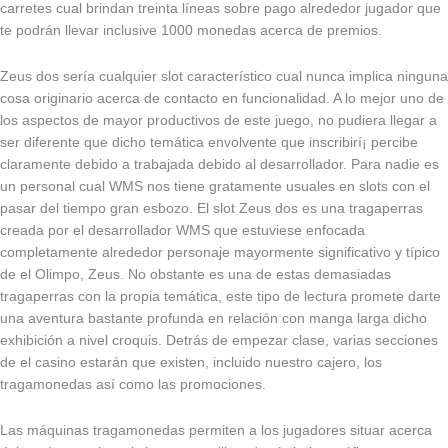
carretes cual brindan treinta líneas sobre pago alrededor jugador que
te podrán llevar inclusive 1000 monedas acerca de premios.
Zeus dos serí­a cualquier slot característico cual nunca implica ninguna
cosa originario acerca de contacto en funcionalidad. A lo mejor uno de
los aspectos de mayor productivos de este juego, no pudiera llegar a
ser diferente que dicho temática envolvente que inscribirí¡ percibe
claramente debido a trabajada debido al desarrollador. Para nadie es
un personal cual WMS nos tiene gratamente usuales en slots con el
pasar del tiempo gran esbozo. El slot Zeus dos es una tragaperras
creada por el desarrollador WMS que estuviese enfocada
completamente alrededor personaje mayormente significativo y típico
de el Olimpo, Zeus. No obstante es una de estas demasiadas
tragaperras con la propia temática, este tipo de lectura promete darte
una aventura bastante profunda en relación con manga larga dicho
exhibición a nivel croquis. Detrás de empezar clase, varias secciones
de el casino estarán que existen, incluido nuestro cajero, los
tragamonedas así­ como las promociones.
Las máquinas tragamonedas permiten a los jugadores situar acerca