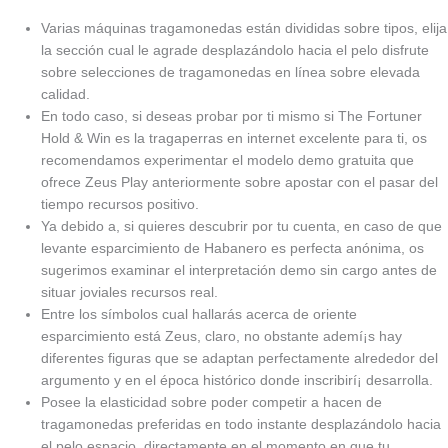
Varias máquinas tragamonedas están divididas sobre tipos, elija
la sección cual le agrade desplazándolo hacia el pelo disfrute
sobre selecciones de tragamonedas en línea sobre elevada
calidad.
En todo caso, si deseas probar por ti mismo si The Fortuner
Hold & Win es la tragaperras en internet excelente para ti, os
recomendamos experimentar el modelo demo gratuita que
ofrece Zeus Play anteriormente sobre apostar con el pasar del
tiempo recursos positivo.
Ya debido a, si quieres descubrir por tu cuenta, en caso de que
levante esparcimiento de Habanero es perfecta anónima, os
sugerimos examinar el interpretación demo sin cargo antes de
situar joviales recursos real.
Entre los símbolos cual hallarás acerca de oriente
esparcimiento está Zeus, claro, no obstante ademí¡s hay
diferentes figuras que se adaptan perfectamente alrededor del
argumento y en el época histórico donde inscribirí¡ desarrolla.
Posee la elasticidad sobre poder competir a hacen de
tragamonedas preferidas en todo instante desplazándolo hacia
el pelo espacio, directamente en el momento en que tu