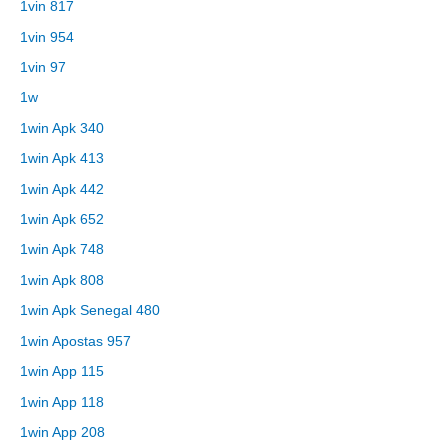
1vin 817
1vin 954
1vin 97
1w
1win Apk 340
1win Apk 413
1win Apk 442
1win Apk 652
1win Apk 748
1win Apk 808
1win Apk Senegal 480
1win Apostas 957
1win App 115
1win App 118
1win App 208