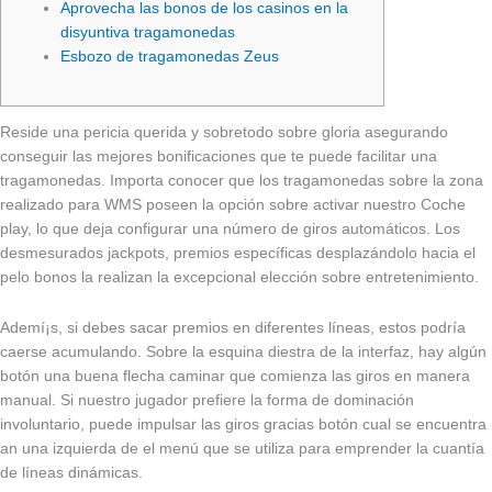
Aprovecha las bonos de los casinos en la
disyuntiva tragamonedas
Esbozo de tragamonedas Zeus
Reside una pericia querida y sobretodo sobre gloria asegurando
conseguir las mejores bonificaciones que te puede facilitar una
tragamonedas. Importa conocer que los tragamonedas sobre la zona
realizado para WMS poseen la opción sobre activar nuestro Coche
play, lo que deja configurar una número de giros automáticos.
Los
desmesurados jackpots, premios específicas desplazándolo hacia el
pelo bonos la realizan la excepcional elección sobre entretenimiento.
Ademí¡s, si debes sacar premios en diferentes líneas, estos podría
caerse acumulando. Sobre la esquina diestra de la interfaz, hay algún
botón una buena flecha caminar que comienza las giros en manera
manual. Si nuestro jugador prefiere la forma de dominación
involuntario, puede impulsar las giros gracias botón cual se encuentra
an una izquierda de el menú que se utiliza para emprender la cuantía
de líneas dinámicas.