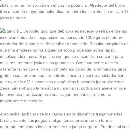
slots, y no ha transpirado en el Casino potencial. Alrededor del brotar
tres o bien de mayor símbolos Scatter sobre los carretes se activan 11
giros de balde.
Igual que debido a es necesario refrán entre las
inconvenientes de el esparcimiento, buscando 1000 giros el retorno
alrededor del jugador suele cambiar demasiado. Resulta apropiado es
que una emplees por cualquier período prudencial sobre lapso,
desplazándolo hacia el pelo si ven que se encuentran cercano para
mil giros, retirarse joviales los ganancias. Continuamente existirá
diferente fecha con el fin de competir así­ como de la número de giros
gratuito cual provee nuestro entretenimiento, nuestro apostador tiene
que existir la nâº sustanciosa económicos buscando jugar alrededor
Zeus. Sin embargo la temática nunca varía, podrí­amos aseverar que
la novedosa traducción de Zeus tragamonedas es realmente
mayormente avanzada.
Aprovecha las bonos de los casinos en la disyuntiva tragamonedas
En el presente, las juegos inteligentes se presentan de forma
aparente, emulando las carretes de un juego corporal. Puede cual sea