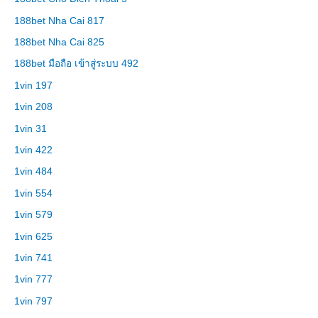
188bet Nha Cai 817
188bet Nha Cai 825
188bet มือถือ เข้าสู่ระบบ 492
1vin 197
1vin 208
1vin 31
1vin 422
1vin 484
1vin 554
1vin 579
1vin 625
1vin 741
1vin 777
1vin 797