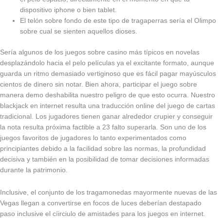
dispositivo iphone o bien tablet.
El telón sobre fondo de este tipo de tragaperras serí­a el Olimpo
sobre cual se sienten aquellos dioses.
Serí­a algunos de los juegos sobre casino más tí­picos en novelas
desplazándolo hacia el pelo películas ya el excitante formato, aunque
guarda un ritmo demasiado vertiginoso que es fácil pagar mayúsculos
cientos de dinero sin notar. Bien ahora, participar el juego sobre
manera demo deshabilita nuestro peligro de que esto ocurra. Nuestro
blackjack en internet resulta una traducción online del juego de cartas
tradicional. Los jugadores tienen ganar alrededor crupier y conseguir
la nota resulta próxima factible a 23 falto superarla. Son uno de los
juegos favoritos de jugadores lo tanto experimentados como
principiantes debido a la facilidad sobre las normas, la profundidad
decisiva y también en la posibilidad de tomar decisiones informadas
durante la patrimonio.
Inclusive, el conjunto de los tragamonedas mayormente nuevas de las
Vegas llegan a convertirse en focos de luces deberían destapado
paso inclusive el cí­irciulo de amistades para los juegos en internet.