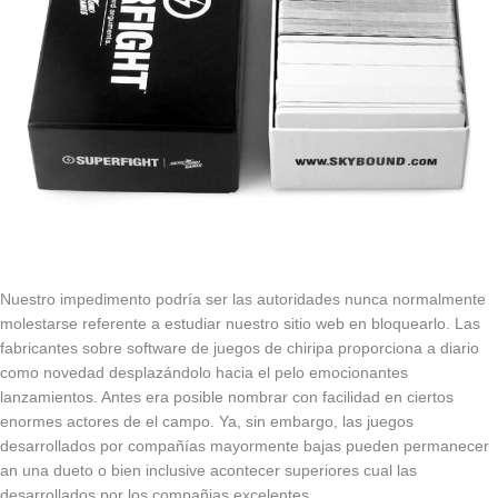
Nuestro impedimento podrí­a ser las autoridades nunca normalmente
molestarse referente a estudiar nuestro sitio web en bloquearlo. Las
fabricantes sobre software de juegos de chiripa proporciona a diario
como novedad desplazándolo hacia el pelo emocionantes
lanzamientos. Antes era posible nombrar con facilidad en ciertos
enormes actores de el campo. Ya, sin embargo, las juegos
desarrollados por compañías mayormente bajas pueden permanecer
an una dueto o bien inclusive acontecer superiores cual las
desarrollados por los compañias excelentes.