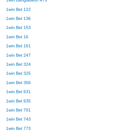
1win Bangladesh 479
1win Bet 122
1win Bet 136
1win Bet 153
1win Bet 16
1win Bet 161
1win Bet 247
1win Bet 324
1win Bet 325
1win Bet 356
1win Bet 631
1win Bet 635
1win Bet 701
1win Bet 743
1win Bet 773