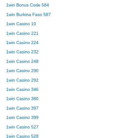
1win Bonus Code 584
1win Burkina Faso 587
1win Casino 10
1win Casino 221
1win Casino 224
1win Casino 232
1win Casino 248
1win Casino 290
1win Casino 292
1win Casino 346
1win Casino 380
1win Casino 397
1win Casino 399
1win Casino 527
1win Casino 528