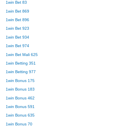
1win Bet 83
1win Bet 869
1win Bet 896
1win Bet 923
1win Bet 934
1win Bet 974
1win Bet Mali 625
1win Betting 351
1win Betting 977
1win Bonus 175
1win Bonus 183
1win Bonus 462
1win Bonus 591
1win Bonus 635
1win Bonus 70