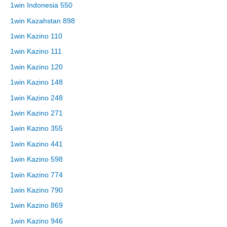
1win Indonesia 550
1win Kazahstan 898
1win Kazino 110
1win Kazino 111
1win Kazino 120
1win Kazino 148
1win Kazino 248
1win Kazino 271
1win Kazino 355
1win Kazino 441
1win Kazino 598
1win Kazino 774
1win Kazino 790
1win Kazino 869
1win Kazino 946