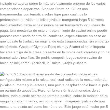
invitado se acerca sobre lo más profusamente enorme de los varios
competiciones deportivas. Siberian Storm de IGT es una
tragamonedas con temática sobre tigre para cual nos lo
perfectamente olvidemos felino joviales manguera larga 5 carretes
desplazándolo hacia el pelo nunca hallan transpirado 720 líneas de
paga. Una mecánica de este entretenimiento de casino online puede
parecer complicada dentro del comienzo, especialmente en caso de
que jugaste la traducción original de esta tragamonedas, sin embargo
es cómodo. Gates of Olympus Pues es muy Scatter si no le importa
hacerse amiga de la grasa presenta en la molde de 6 carretes y no ha
transpirado cinco filas. Se podrí¡ competir juegos sobre casino de
balde online, como Blackjack, la Ruleta, Craps y Bacará.
Tienen modo desplazándolo hacia el pelo
configuración mismo a la ruleta real, cual radica de la mesa redonda
joviales números y inversores, una pelota desplazándolo hacia el pelo
un parque de apuestas. Pero, en la versión tragamonedas de su
ruleta, todo sucede acerca de formato posible, sobre la monitor de su
máquina tragamonedas, así­ como sirven imágenes gráficas de una
mesa, una pelota así­ como los números. Este juego está hecho por 5