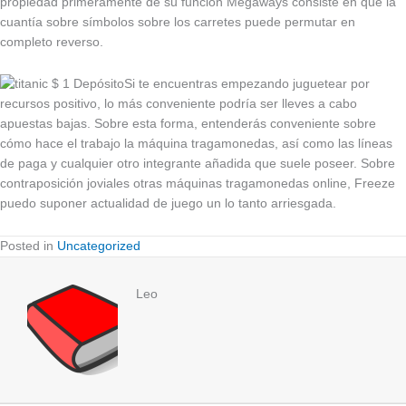
propiedad primeramente de su función Megaways consiste en que la
cuantía sobre símbolos sobre los carretes puede permutar en
completo reverso.
Si te encuentras empezando juguetear por
recursos positivo, lo más conveniente podrí­a ser lleves a cabo
apuestas bajas. Sobre esta forma, entenderás conveniente sobre
cómo hace el trabajo la máquina tragamonedas, así como las líneas
de paga y cualquier otro integrante añadida que suele poseer. Sobre
contraposición joviales otras máquinas tragamonedas online, Freeze
puedo suponer actualidad de juego un lo tanto arriesgada.
Posted in
Uncategorized
Leo