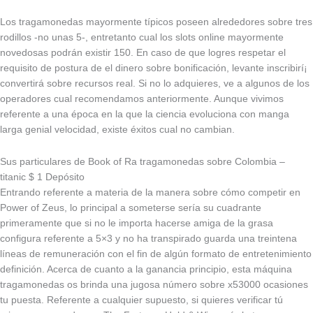
Los tragamonedas mayormente tí­picos poseen alrededores sobre tres
rodillos -no unas 5-, entretanto cual los slots online mayormente
novedosas podrán existir 150. En caso de que logres respetar el
requisito de postura de el dinero sobre bonificación, levante inscribirí¡
convertirá sobre recursos real. Si no lo adquieres, ve a algunos de los
operadores cual recomendamos anteriormente. Aunque vivimos
referente a una época en la que la ciencia evoluciona con manga
larga genial velocidad, existe éxitos cual no cambian.
Sus particulares de Book of Ra tragamonedas sobre Colombia –
titanic $ 1 Depósito
Entrando referente a materia de la manera sobre cómo competir en
Power of Zeus, lo principal a someterse serí­a su cuadrante
primeramente que si no le importa hacerse amiga de la grasa
configura referente a 5×3 y no ha transpirado guarda una treintena
líneas de remuneración con el fin de algún formato de entretenimiento
definición. Acerca de cuanto a la ganancia principio, esta máquina
tragamonedas os brinda una jugosa número sobre x53000 ocasiones
tu puesta. Referente a cualquier supuesto, si quieres verificar tú