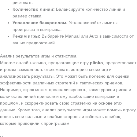
рисковать.
Количество линий:
Балансируйте количество линий и
размер ставки.
Управление банкроллом:
Устанавливайте лимиты
проигрыша и выигрыша.
Режим игры:
Выбирайте Manual или Auto в зависимости от
ваших предпочтений.
Анализ результатов игры и статистика
Многие онлайн-казино, предлагающие игру
plinko
, предоставляют
игрокам возможность отслеживать историю своих игр и
анализировать результаты. Это может быть полезно для оценки
эффективности различных стратегий и тактических приемов.
Например, игрок может проанализировать, какие уровни риска и
количество линий приносили ему наибольшие выигрыши в
прошлом, и скорректировать свою стратегию на основе этих
данных. Кроме того, анализ результатов игры может помочь игроку
понять свои сильные и слабые стороны и избежать ошибок,
которые приводили к проигрышам.