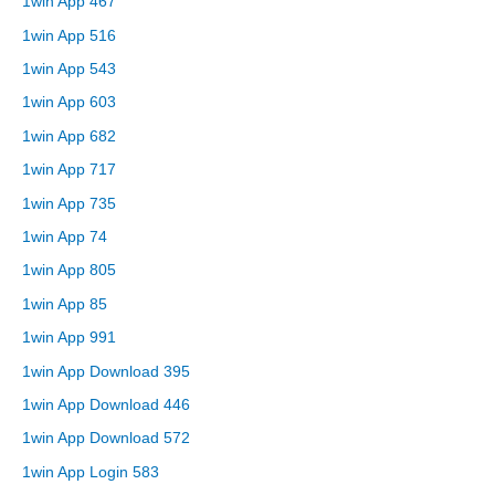
1win App 467
1win App 516
1win App 543
1win App 603
1win App 682
1win App 717
1win App 735
1win App 74
1win App 805
1win App 85
1win App 991
1win App Download 395
1win App Download 446
1win App Download 572
1win App Login 583