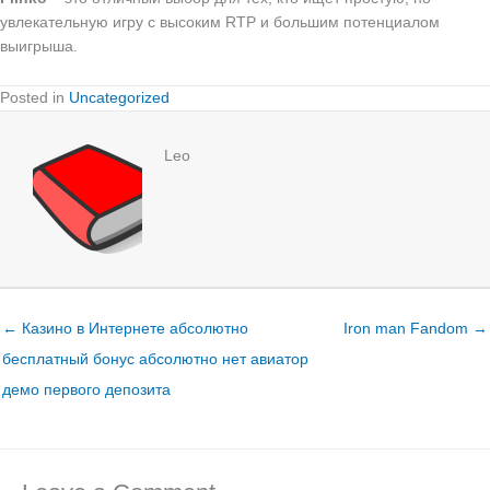
увлекательную игру с высоким RTP и большим потенциалом
выигрыша.
Posted in
Uncategorized
Leo
← Казино в Интернете абсолютно
Iron man Fandom →
бесплатный бонус абсолютно нет авиатор
демо первого депозита