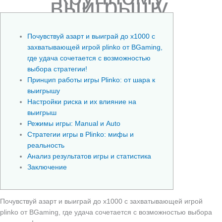
выигрышу.
Почувствуй азарт и выиграй до x1000 с
захватывающей игрой plinko от BGaming,
где удача сочетается с возможностью
выбора стратегии!
Принцип работы игры Plinko: от шара к
выигрышу
Настройки риска и их влияние на
выигрыш
Режимы игры: Manual и Auto
Стратегии игры в Plinko: мифы и
реальность
Анализ результатов игры и статистика
Заключение
Почувствуй азарт и выиграй до x1000 с захватывающей игрой
plinko от BGaming, где удача сочетается с возможностью выбора