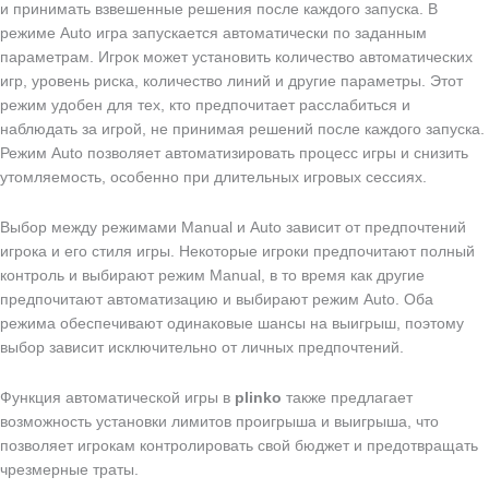
и принимать взвешенные решения после каждого запуска. В
режиме Auto игра запускается автоматически по заданным
параметрам. Игрок может установить количество автоматических
игр, уровень риска, количество линий и другие параметры. Этот
режим удобен для тех, кто предпочитает расслабиться и
наблюдать за игрой, не принимая решений после каждого запуска.
Режим Auto позволяет автоматизировать процесс игры и снизить
утомляемость, особенно при длительных игровых сессиях.
Выбор между режимами Manual и Auto зависит от предпочтений
игрока и его стиля игры. Некоторые игроки предпочитают полный
контроль и выбирают режим Manual, в то время как другие
предпочитают автоматизацию и выбирают режим Auto. Оба
режима обеспечивают одинаковые шансы на выигрыш, поэтому
выбор зависит исключительно от личных предпочтений.
Функция автоматической игры в
plinko
также предлагает
возможность установки лимитов проигрыша и выигрыша, что
позволяет игрокам контролировать свой бюджет и предотвращать
чрезмерные траты.