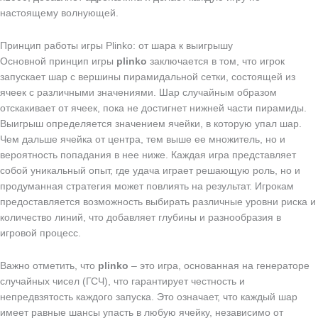
настоящему волнующей.
Принцип работы игры Plinko: от шара к выигрышу
Основной принцип игры
plinko
заключается в том, что игрок
запускает шар с вершины пирамидальной сетки, состоящей из
ячеек с различными значениями. Шар случайным образом
отскакивает от ячеек, пока не достигнет нижней части пирамиды.
Выигрыш определяется значением ячейки, в которую упал шар.
Чем дальше ячейка от центра, тем выше ее множитель, но и
вероятность попадания в нее ниже. Каждая игра представляет
собой уникальный опыт, где удача играет решающую роль, но и
продуманная стратегия может повлиять на результат. Игрокам
предоставляется возможность выбирать различные уровни риска и
количество линий, что добавляет глубины и разнообразия в
игровой процесс.
Важно отметить, что
plinko
– это игра, основанная на генераторе
случайных чисел (ГСЧ), что гарантирует честность и
непредвзятость каждого запуска. Это означает, что каждый шар
имеет равные шансы упасть в любую ячейку, независимо от