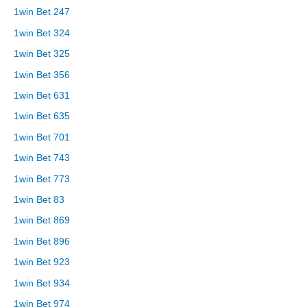
1win Bet 247
1win Bet 324
1win Bet 325
1win Bet 356
1win Bet 631
1win Bet 635
1win Bet 701
1win Bet 743
1win Bet 773
1win Bet 83
1win Bet 869
1win Bet 896
1win Bet 923
1win Bet 934
1win Bet 974