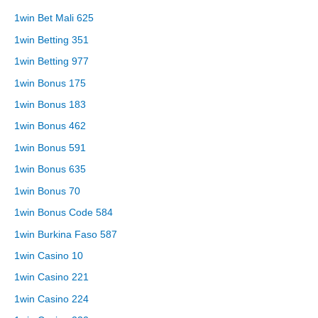
1win Bet Mali 625
1win Betting 351
1win Betting 977
1win Bonus 175
1win Bonus 183
1win Bonus 462
1win Bonus 591
1win Bonus 635
1win Bonus 70
1win Bonus Code 584
1win Burkina Faso 587
1win Casino 10
1win Casino 221
1win Casino 224