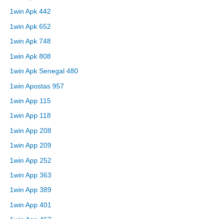
1win Apk 442
1win Apk 652
1win Apk 748
1win Apk 808
1win Apk Senegal 480
1win Apostas 957
1win App 115
1win App 118
1win App 208
1win App 209
1win App 252
1win App 363
1win App 389
1win App 401