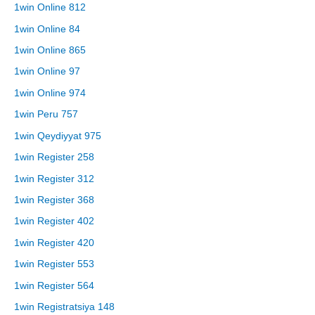
1win Online 812
1win Online 84
1win Online 865
1win Online 97
1win Online 974
1win Peru 757
1win Qeydiyyat 975
1win Register 258
1win Register 312
1win Register 368
1win Register 402
1win Register 420
1win Register 553
1win Register 564
1win Registratsiya 148