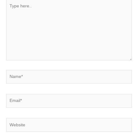
Type
here..
Name*
Email*
Website