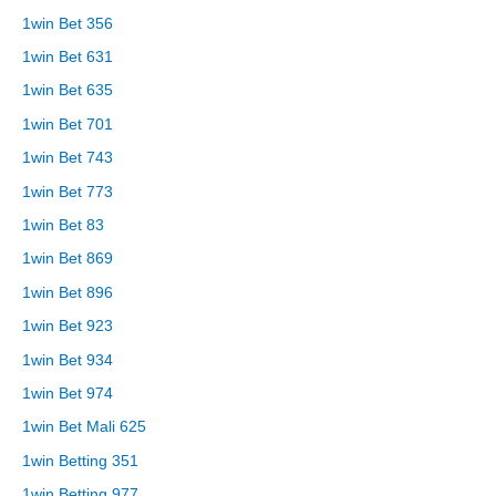
1win Bet 356
1win Bet 631
1win Bet 635
1win Bet 701
1win Bet 743
1win Bet 773
1win Bet 83
1win Bet 869
1win Bet 896
1win Bet 923
1win Bet 934
1win Bet 974
1win Bet Mali 625
1win Betting 351
1win Betting 977