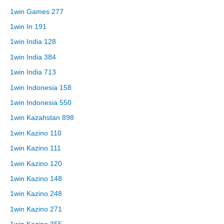
1win Games 277
1win In 191
1win India 128
1win India 384
1win India 713
1win Indonesia 158
1win Indonesia 550
1win Kazahstan 898
1win Kazino 110
1win Kazino 111
1win Kazino 120
1win Kazino 148
1win Kazino 248
1win Kazino 271