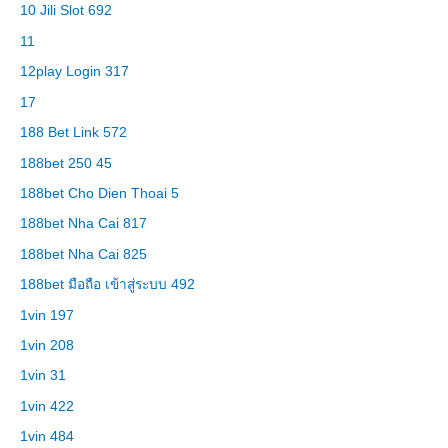
10 Jili Slot 692
11
12play Login 317
17
188 Bet Link 572
188bet 250 45
188bet Cho Dien Thoai 5
188bet Nha Cai 817
188bet Nha Cai 825
188bet มือถือ เข้าสู่ระบบ 492
1vin 197
1vin 208
1vin 31
1vin 422
1vin 484