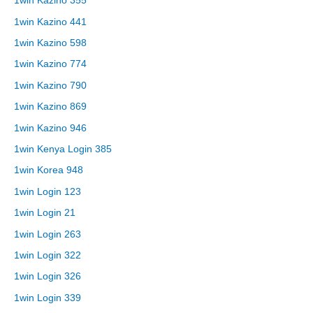
1win Kazino 355
1win Kazino 441
1win Kazino 598
1win Kazino 774
1win Kazino 790
1win Kazino 869
1win Kazino 946
1win Kenya Login 385
1win Korea 948
1win Login 123
1win Login 21
1win Login 263
1win Login 322
1win Login 326
1win Login 339