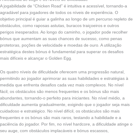
A jogabilidade de “Chicken Road” é intuitiva e acessível, tornando-a
agradável para jogadores de todos os níveis de experiência. O
objetivo principal é guiar a galinha ao longo de um percurso repleto de
obstáculos, como raposas astutas, buracos traiçoeiros e outros
perigos inesperados. Ao longo do caminho, o jogador pode recolher
bónus que aumentam as suas chances de sucesso, como penas
protetoras, poções de velocidade e moedas de ouro. A utilização
estratégica destes bónus é fundamental para superar os desafios
mais difíceis e alcançar o Golden Egg.
Os quatro níveis de dificuldade oferecem uma progressão natural,
permitindo ao jogador aprimorar as suas habilidades e estratégias à
medida que enfrenta desafios cada vez mais complexos. No nível
fácil, os obstáculos são menos frequentes e os bónus são mais
abundantes, tornando-o perfeito para iniciantes. No nível médio, a
dificuldade aumenta gradualmente, exigindo que o jogador seja mais
cuidadoso e estratégico. No nível difícil, os obstáculos são mais
frequentes e os bónus são mais raros, testando a habilidade e a
paciência do jogador. Por fim, no nível hardcore, a dificuldade atinge o
seu auge, com obstáculos implacáveis e bónus escassos,