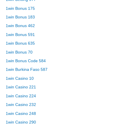
1win Bonus 175
1win Bonus 183
1win Bonus 462
1win Bonus 591
1win Bonus 635
1win Bonus 70
1win Bonus Code 584
1win Burkina Faso 587
1win Casino 10
1win Casino 221
1win Casino 224
1win Casino 232
1win Casino 248
1win Casino 290