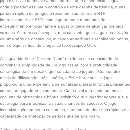
jogo exclusivo da InOut Games, oferece uma experiência singular
onde o jogador assume o controlo de uma galinha destemida, numa
jornada repleta de perigos e recompensas. Com um RTP
impressionante de 98%, este jogo promete momentos de
entretenimento emocionante e a possibilidade de alcançar prémios
valiosos. A premissa é simples, mas cativante: guiar a galinha através
de uma série de obstáculos, evitando armadilhas e recolhendo bónus,
com o objetivo final de chegar ao tão desejado Ouro.
A singularidade de “Chicken Road” reside na sua capacidade de
combinar a simplicidade de um jogo casual com a profundidade
estratégica de um desafio que se adapta ao jogador. Com quatro
níveis de dificuldade – fácil, médio, difícil e hardcore – o jogo
proporciona uma experiência personalizada, ideal tanto para iniciantes
como para jogadores experientes. Cada nível apresenta um novo
conjunto de obstáculos e bónus, exigindo que o jogador adapte a sua
estratégia para maximizar as suas chances de sucesso. O jogo
incentiva a planeamento cuidadoso, a tomada de decisões rápidas e a
capacidade de antecipar os perigos que se avizinham.
A Mecânica de Jogo e os Níveis de Dificuldade