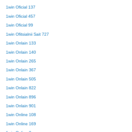
1win Oficial 137
1win Oficial 457
1win Oficial 99
1win Ofitsialnii Sait 727
1win Onlain 133
1win Onlain 140
1win Onlain 265
1win Onlain 367
1win Onlain 505
1win Onlain 822
1win Onlain 896
1win Onlain 901
1win Online 108
1win Online 169