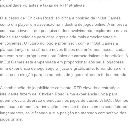
jogabilidade viciantes e taxas de RTP atrativas.
O sucesso de “Chicken Road” solidifica a posição da InOut Games
como um player em ascensão na indústria de jogos online. A empresa
continua a investir em pesquisa e desenvolvimento, explorando novas
ideias e tecnologias para criar jogos ainda mais emocionantes e
envolventes. O futuro do jogo é promissor, com a InOut Games a
planear lançar uma série de novos títulos nos próximos meses, cada
um com o seu próprio conjunto único de características e benefícios. A
InOut Games está empenhada em proporcionar aos seus jogadores
uma experiência de jogo segura, justa e gratificante, tornando-se um
destino de eleição para os amantes de jogos online em todo o mundo.
A combinação de jogabilidade cativante, RTP elevado e estratégia
inteligente fazem de “Chicken Road” uma experiência única para
quem procura diversão e emoção nos jogos de casino. A InOut Games
continua a demonstrar inovação com este título e com os seus futuros
lançamentos, solidificando a sua posição no mercado competitivo dos
jogos online.