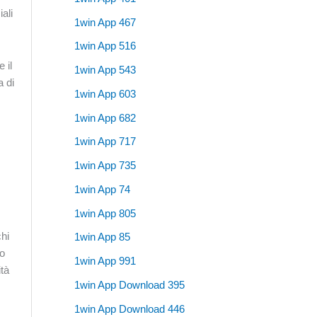
ali
1win App 467
1win App 516
 il
1win App 543
a di
1win App 603
1win App 682
1win App 717
1win App 735
1win App 74
1win App 805
chi
1win App 85
lo
1win App 991
ità
1win App Download 395
1win App Download 446