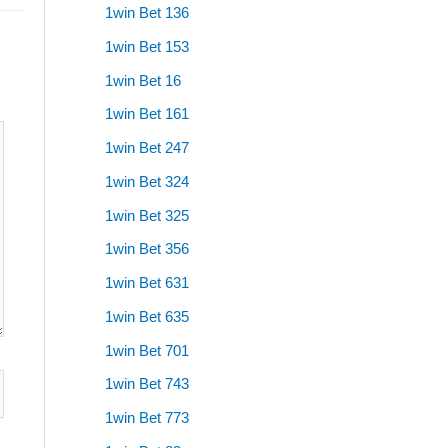
1win Bet 136
1win Bet 153
1win Bet 16
1win Bet 161
1win Bet 247
1win Bet 324
1win Bet 325
1win Bet 356
1win Bet 631
1win Bet 635
1win Bet 701
1win Bet 743
1win Bet 773