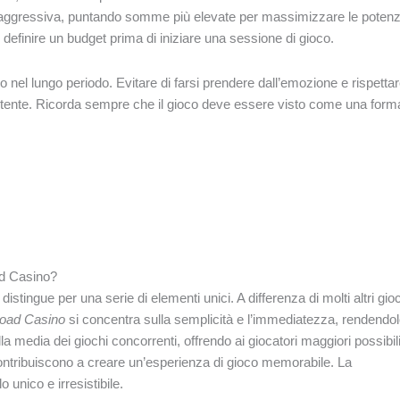
iù aggressiva, puntando somme più elevate per massimizzare le potenzi
definire un budget prima di iniziare una sessione di gioco.
el lungo periodo. Evitare di farsi prendere dall’emozione e rispettare
ertente. Ricorda sempre che il gioco deve essere visto come una form
ad Casino?
 distingue per una serie di elementi unici. A differenza di molti altri gio
oad Casino
si concentra sulla semplicità e l’immediatezza, rendendo
la media dei giochi concorrenti, offrendo ai giocatori maggiori possibil
e contribuiscono a creare un’esperienza di gioco memorabile. La
lo unico e irresistibile.