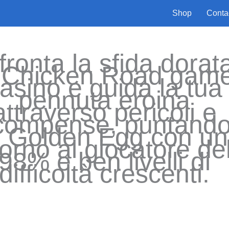
Shop
Conta
fronta la sfida dorat
i Chicken Road gam
asino e guida la tua
pennuta eroina
attraverso pericoli e
icompense, puntand
l Golden Egg con un
torno al giocatore de
98% e ben livelli di
difficoltà crescenti.