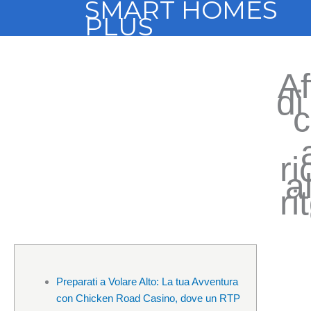
SMART HOMES
Skip
PLUS
to
content
Af
d
c
r
a
ri
Preparati a Volare Alto: La tua Avventura
con Chicken Road Casino, dove un RTP