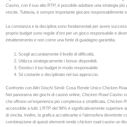
Casino
, con il suo alto RTP, è possibile adottare una strategia p
vincite. Tuttavia, è sempre importante giocare responsabilmente e 
La constanza e la disciplina sono fondamentali per avere successo n
proprio budget sono regole d’oro per un gioco responsabile e div
intrattenimento e non come una fonte di guadagno garantita.
Scegli accuratamente il livello di difficoltà.
Utilizza strategicamente i bonus disponibili.
Gestisci il tuo budget in modo responsabile.
Sii costante e disciplinato nel tuo approccio.
Confronto con Altri Giochi Simili: Cosa Rende Unico Chicken Ro
Nel panorama dei giochi di casinò online,
Chicken Road Casino
si
che offrono un’esperienza più complessa e stratificata,
Chicken R
accessibile a tutti. L’RTP del 98% è significativamente superiore al
di vincita. Inoltre, la grafica accattivante e l’atmosfera divertent
combinazione di questi elementi rende
chicken road casino
un tito