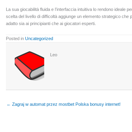
La sua giocabilità fluida e l’interfaccia intuitiva lo rendono ideale
scelta del livello di difficoltà aggiunge un elemento strategico che 
adatto sia ai principianti che ai giocatori esperti.
Posted in
Uncategorized
Leo
← Zagraj w automat przez mostbet Polska bonusy internet!