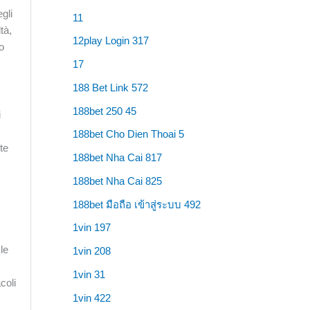
gli
11
tà,
12play Login 317
o
17
188 Bet Link 572
188bet 250 45
i
188bet Cho Dien Thoai 5
te
188bet Nha Cai 817
188bet Nha Cai 825
188bet มือถือ เข้าสู่ระบบ 492
1vin 197
le
1vin 208
1vin 31
coli
1vin 422