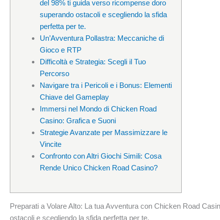
del 98% ti guida verso ricompense doro
superando ostacoli e scegliendo la sfida
perfetta per te.
Un’Avventura Pollastra: Meccaniche di
Gioco e RTP
Difficoltà e Strategia: Scegli il Tuo
Percorso
Navigare tra i Pericoli e i Bonus: Elementi
Chiave del Gameplay
Immersi nel Mondo di Chicken Road
Casino: Grafica e Suoni
Strategie Avanzate per Massimizzare le
Vincite
Confronto con Altri Giochi Simili: Cosa
Rende Unico Chicken Road Casino?
Preparati a Volare Alto: La tua Avventura con Chicken Road Cas
ostacoli e scegliendo la sfida perfetta per te.