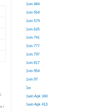
1vin 484
1vin 554
1vin 579
1vin 625
1vin 741
1vin 777
1vin 797
1vin 817
1vin 954
1vin 97
1w
i
1win Apk 340
1win Apk 413
e i