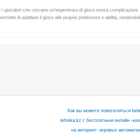
 per i giocatori che cercano un’esperienza di gioco senza complicazioni.
permette di adattare il gioco alle proprie preferenze e abilità, rendendol
Как вы можете повеселиться bela
tehnika.kz с бесплатным онлайн -каз
на интернет -игровых автомата