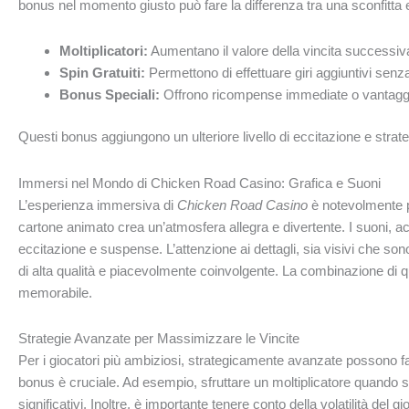
bonus nel momento giusto può fare la differenza tra una sconfitta e 
Moltiplicatori:
Aumentano il valore della vincita successiv
Spin Gratuiti:
Permettono di effettuare giri aggiuntivi senz
Bonus Speciali:
Offrono ricompense immediate o vantaggi 
Questi bonus aggiungono un ulteriore livello di eccitazione e strat
Immersi nel Mondo di Chicken Road Casino: Grafica e Suoni
L’esperienza immersiva di
Chicken Road Casino
è notevolmente po
cartone animato crea un’atmosfera allegra e divertente. I suoni, 
eccitazione e suspense. L’attenzione ai dettagli, sia visivi che s
di alta qualità e piacevolmente coinvolgente. La combinazione di 
memorabile.
Strategie Avanzate per Massimizzare le Vincite
Per i giocatori più ambiziosi, strategicamente avanzate possono fa
bonus è cruciale. Ad esempio, sfruttare un moltiplicatore quando 
significativi. Inoltre, è importante tenere conto della volatilità del 