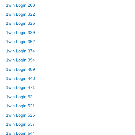
1win Login 263
1win Login 322
1win Login 326
1win Login 339
1win Login 352
1win Login 374
1win Login 394
1win Login 409
1win Login 443
1win Login 471
1win Login 52
1win Login 521
1win Login 526
1win Login 537
1win Login 644