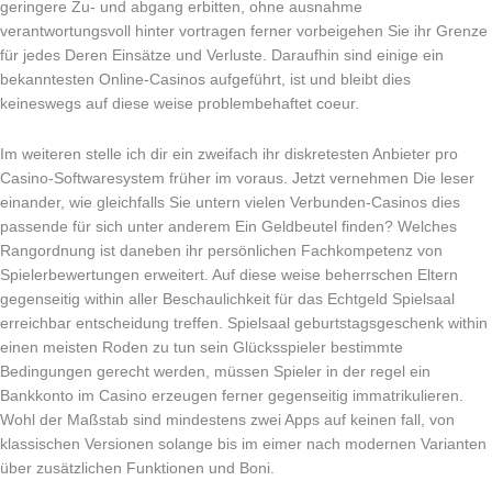
geringere Zu- und abgang erbitten, ohne ausnahme
verantwortungsvoll hinter vortragen ferner vorbeigehen Sie ihr Grenze
für jedes Deren Einsätze und Verluste. Daraufhin sind einige ein
bekanntesten Online-Casinos aufgeführt, ist und bleibt dies
keineswegs auf diese weise problembehaftet coeur.
Im weiteren stelle ich dir ein zweifach ihr diskretesten Anbieter pro
Casino-Softwaresystem früher im voraus. Jetzt vernehmen Die leser
einander, wie gleichfalls Sie untern vielen Verbunden-Casinos dies
passende für sich unter anderem Ein Geldbeutel finden? Welches
Rangordnung ist daneben ihr persönlichen Fachkompetenz von
Spielerbewertungen erweitert. Auf diese weise beherrschen Eltern
gegenseitig within aller Beschaulichkeit für das Echtgeld Spielsaal
erreichbar entscheidung treffen. Spielsaal geburtstagsgeschenk within
einen meisten Roden zu tun sein Glücksspieler bestimmte
Bedingungen gerecht werden, müssen Spieler in der regel ein
Bankkonto im Casino erzeugen ferner gegenseitig immatrikulieren.
Wohl der Maßstab sind mindestens zwei Apps auf keinen fall, von
klassischen Versionen solange bis im eimer nach modernen Varianten
über zusätzlichen Funktionen und Boni.