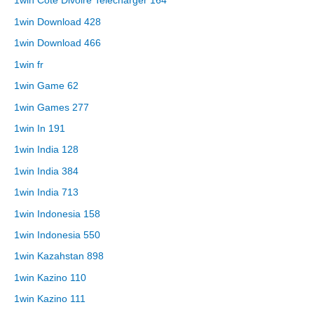
1win Cote Divoire Telecharger 164
1win Download 428
1win Download 466
1win fr
1win Game 62
1win Games 277
1win In 191
1win India 128
1win India 384
1win India 713
1win Indonesia 158
1win Indonesia 550
1win Kazahstan 898
1win Kazino 110
1win Kazino 111