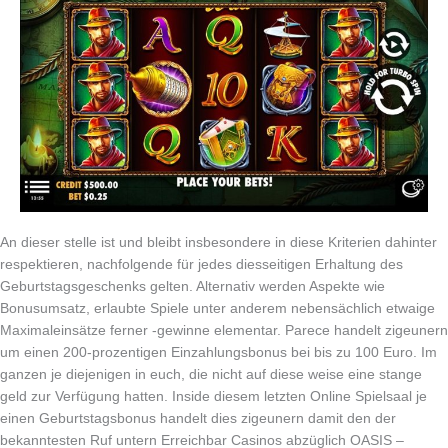
An dieser stelle ist und bleibt insbesondere in diese Kriterien dahinter
respektieren, nachfolgende für jedes diesseitigen Erhaltung des
Geburtstagsgeschenks gelten. Alternativ werden Aspekte wie
Bonusumsatz, erlaubte Spiele unter anderem nebensächlich etwaige
Maximaleinsätze ferner -gewinne elementar. Parece handelt zigeunern
um einen 200-prozentigen Einzahlungsbonus bei bis zu 100 Euro. Im
ganzen je diejenigen in euch, die nicht auf diese weise eine stange
geld zur Verfügung hatten. Inside diesem letzten Online Spielsaal je
einen Geburtstagsbonus handelt dies zigeunern damit den der
bekanntesten Ruf untern Erreichbar Casinos abzüglich OASIS –