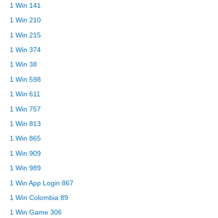
1 Win 141
1 Win 210
1 Win 215
1 Win 374
1 Win 38
1 Win 598
1 Win 611
1 Win 757
1 Win 813
1 Win 865
1 Win 909
1 Win 989
1 Win App Login 867
1 Win Colombia 89
1 Win Game 306