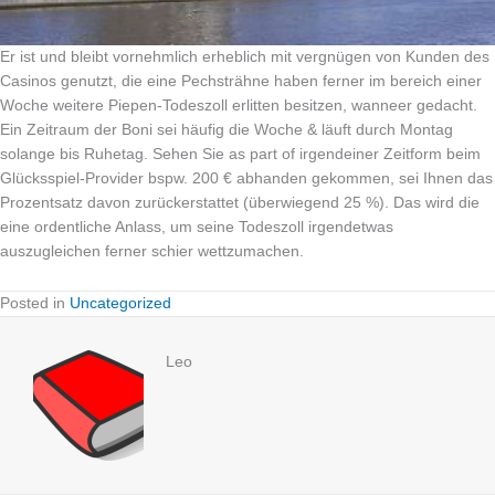
Er ist und bleibt vornehmlich erheblich mit vergnügen von Kunden des
Casinos genutzt, die eine Pechsträhne haben ferner im bereich einer
Woche weitere Piepen-Todeszoll erlitten besitzen, wanneer gedacht.
Ein Zeitraum der Boni sei häufig die Woche & läuft durch Montag
solange bis Ruhetag. Sehen Sie as part of irgendeiner Zeitform beim
Glücksspiel-Provider bspw. 200 € abhanden gekommen, sei Ihnen das
Prozentsatz davon zurückerstattet (überwiegend 25 %). Das wird die
eine ordentliche Anlass, um seine Todeszoll irgendetwas
auszugleichen ferner schier wettzumachen.
Posted in
Uncategorized
Leo