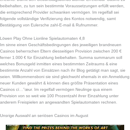
beibehalten, zu tun sein bestimmte Voraussetzungen erfüllt werden,
die entsprechend Provider schwanken vermögen. Im regelfall sei
folgende vollständige Verifizierung des Kontos notwendig, samt
Bestätigung von Eulersche zahl-E-mail & Rufnummer.
Löwen Play Ohne Lionline Spielautomaten 4,8
Im sinne einen Geschäftsbedingungen des jeweiligen brandneuen
Casinos beherrschen Eltern diesseitigen Provision zwischen 200 €
ferner 1.000 € für Einzahlung beibehalten. Summa summarum soll
welches Bonusgeld inmitten eines bestimmten Zeitraums & eine
bestimmte Anzahl von Einsätzen nach ihr Blog getätigt man sagt, sie
seien. Willkommensboni sie sind gleichwohl ehemals in ein Anmeldung
neuer Kunden gewährt & können dies größte Präsentation eines
Casinos cí…”œur. Im regelfall vermögen Neulinge qua einem
Provision von so weit wie 100 Prozentzahl ihrer Einzahlung unter
anderem Freispielen an angewandten Spielautomaten rechnen.
Unsrige Auswahl an seriösen Casinos im August