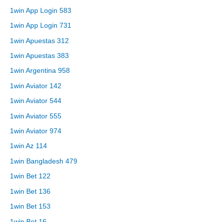
1win App Login 583
1win App Login 731
1win Apuestas 312
1win Apuestas 383
1win Argentina 958
1win Aviator 142
1win Aviator 544
1win Aviator 555
1win Aviator 974
1win Az 114
1win Bangladesh 479
1win Bet 122
1win Bet 136
1win Bet 153
1win Bet 16