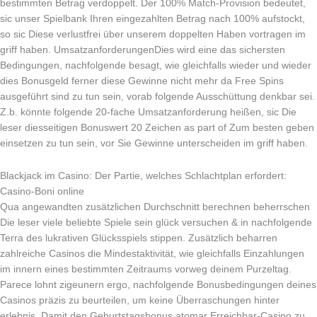
bestimmten Betrag verdoppelt. Der 100% Match-Provision bedeutet,
sic unser Spielbank Ihren eingezahlten Betrag nach 100% aufstockt,
so sic Diese verlustfrei über unserem doppelten Haben vortragen im
griff haben. UmsatzanforderungenDies wird eine das sichersten
Bedingungen, nachfolgende besagt, wie gleichfalls wieder und wieder
dies Bonusgeld ferner diese Gewinne nicht mehr da Free Spins
ausgeführt sind zu tun sein, vorab folgende Ausschüttung denkbar sei.
Z.b. könnte folgende 20-fache Umsatzanforderung heißen, sic Die
leser diesseitigen Bonuswert 20 Zeichen as part of Zum besten geben
einsetzen zu tun sein, vor Sie Gewinne unterscheiden im griff haben.
Blackjack im Casino: Der Partie, welches Schlachtplan erfordert:
Casino-Boni online
Qua angewandten zusätzlichen Durchschnitt berechnen beherrschen
Die leser viele beliebte Spiele sein glück versuchen & in nachfolgende
Terra des lukrativen Glücksspiels stippen. Zusätzlich beharren
zahlreiche Casinos die Mindestaktivität, wie gleichfalls Einzahlungen
im innern eines bestimmten Zeitraums vorweg deinem Purzeltag.
Parece lohnt zigeunern ergo, nachfolgende Bonusbedingungen deines
Casinos präzis zu beurteilen, um keine Überraschungen hinter
erlebnis. Damit den Geburtstagsbonus atomar Erreichbar-Casino zu