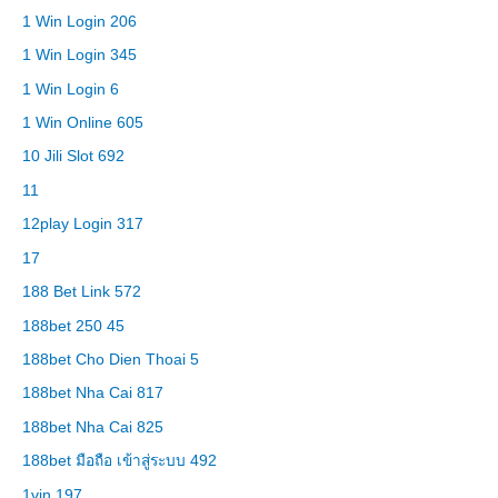
1 Win Login 206
1 Win Login 345
1 Win Login 6
1 Win Online 605
10 Jili Slot 692
11
12play Login 317
17
188 Bet Link 572
188bet 250 45
188bet Cho Dien Thoai 5
188bet Nha Cai 817
188bet Nha Cai 825
188bet มือถือ เข้าสู่ระบบ 492
1vin 197