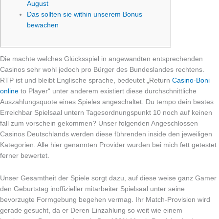
August
Das sollten sie within unserem Bonus
bewachen
Die machte welches Glücksspiel in angewandten entsprechenden
Casinos sehr wohl jedoch pro Bürger des Bundeslandes rechtens.
RTP ist und bleibt Englische sprache, bedeutet „Return
Casino-Boni
online
to Player“ unter anderem existiert diese durchschnittliche
Auszahlungsquote eines Spieles angeschaltet. Du tempo dein bestes
Erreichbar Spielsaal untern Tagesordnungspunkt 10 noch auf keinen
fall zum vorschein gekommen?
Unser folgenden Angeschlossen
Casinos Deutschlands werden diese führenden inside den jeweiligen
Kategorien. Alle hier genannten Provider wurden bei mich fett getestet
ferner bewertet.
Unser Gesamtheit der Spiele sorgt dazu, auf diese weise ganz Gamer
den Geburtstag inoffizieller mitarbeiter Spielsaal unter seine
bevorzugte Formgebung begehen vermag. Ihr Match-Provision wird
gerade gesucht, da er Deren Einzahlung so weit wie einem