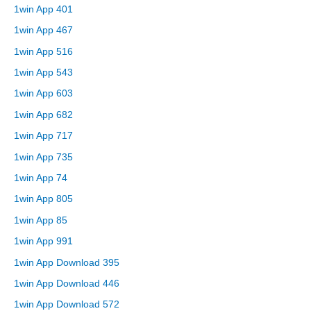
1win App 401
1win App 467
1win App 516
1win App 543
1win App 603
1win App 682
1win App 717
1win App 735
1win App 74
1win App 805
1win App 85
1win App 991
1win App Download 395
1win App Download 446
1win App Download 572