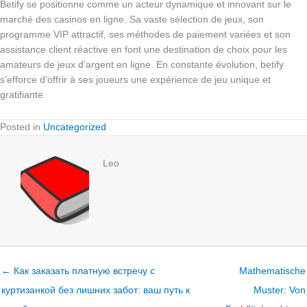
Betify se positionne comme un acteur dynamique et innovant sur le
marché des casinos en ligne. Sa vaste sélection de jeux, son
programme VIP attractif, ses méthodes de paiement variées et son
assistance client réactive en font une destination de choix pour les
amateurs de jeux d’argent en ligne. En constante évolution, betify
s’efforce d’offrir à ses joueurs une expérience de jeu unique et
gratifiante.
Posted in
Uncategorized
Leo
← Как заказать платную встречу с
Mathematische
куртизанкой без лишних забот: ваш путь к
Muster: Von