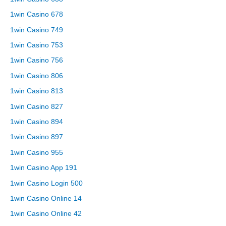
1win Casino 678
1win Casino 749
1win Casino 753
1win Casino 756
1win Casino 806
1win Casino 813
1win Casino 827
1win Casino 894
1win Casino 897
1win Casino 955
1win Casino App 191
1win Casino Login 500
1win Casino Online 14
1win Casino Online 42