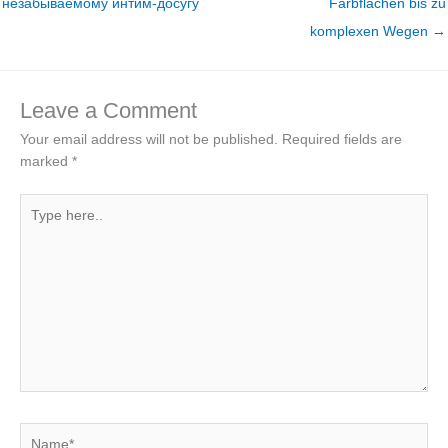
незабываемому интим-досугу
Farbflächen bis zu
komplexen Wegen →
Leave a Comment
Your email address will not be published.
Required fields are
marked
*
Type
here..
Name*