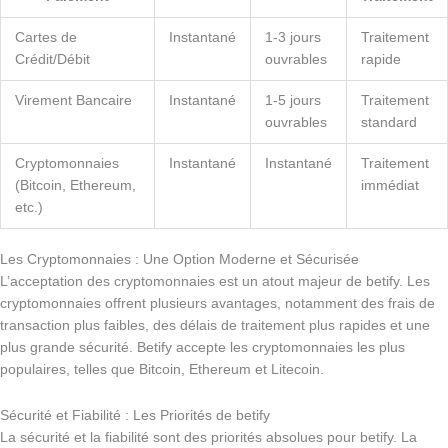
Cartes de
Instantané
1-3 jours
Traitement
Crédit/Débit
ouvrables
rapide
Virement Bancaire
Instantané
1-5 jours
Traitement
ouvrables
standard
Cryptomonnaies
Instantané
Instantané
Traitement
(Bitcoin, Ethereum,
immédiat
etc.)
Les Cryptomonnaies : Une Option Moderne et Sécurisée
L’acceptation des cryptomonnaies est un atout majeur de betify. Les
cryptomonnaies offrent plusieurs avantages, notamment des frais de
transaction plus faibles, des délais de traitement plus rapides et une
plus grande sécurité. Betify accepte les cryptomonnaies les plus
populaires, telles que Bitcoin, Ethereum et Litecoin.
Sécurité et Fiabilité : Les Priorités de betify
La sécurité et la fiabilité sont des priorités absolues pour betify. La