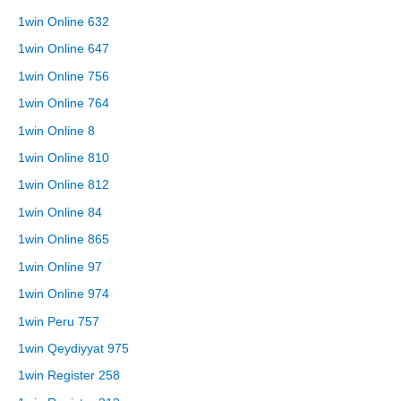
1win Online 632
1win Online 647
1win Online 756
1win Online 764
1win Online 8
1win Online 810
1win Online 812
1win Online 84
1win Online 865
1win Online 97
1win Online 974
1win Peru 757
1win Qeydiyyat 975
1win Register 258