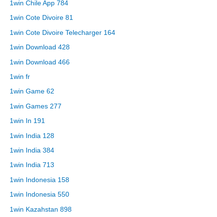
1win Chile App 784
1win Cote Divoire 81
1win Cote Divoire Telecharger 164
1win Download 428
1win Download 466
1win fr
1win Game 62
1win Games 277
1win In 191
1win India 128
1win India 384
1win India 713
1win Indonesia 158
1win Indonesia 550
1win Kazahstan 898