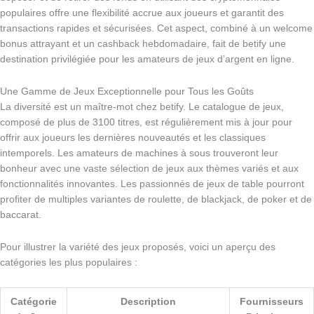
populaires offre une flexibilité accrue aux joueurs et garantit des
transactions rapides et sécurisées. Cet aspect, combiné à un welcome
bonus attrayant et un cashback hebdomadaire, fait de betify une
destination privilégiée pour les amateurs de jeux d’argent en ligne.
Une Gamme de Jeux Exceptionnelle pour Tous les Goûts
La diversité est un maître-mot chez betify. Le catalogue de jeux,
composé de plus de 3100 titres, est régulièrement mis à jour pour
offrir aux joueurs les dernières nouveautés et les classiques
intemporels. Les amateurs de machines à sous trouveront leur
bonheur avec une vaste sélection de jeux aux thèmes variés et aux
fonctionnalités innovantes. Les passionnés de jeux de table pourront
profiter de multiples variantes de roulette, de blackjack, de poker et de
baccarat.
Pour illustrer la variété des jeux proposés, voici un aperçu des
catégories les plus populaires :
Catégorie
Description
Fournisseurs