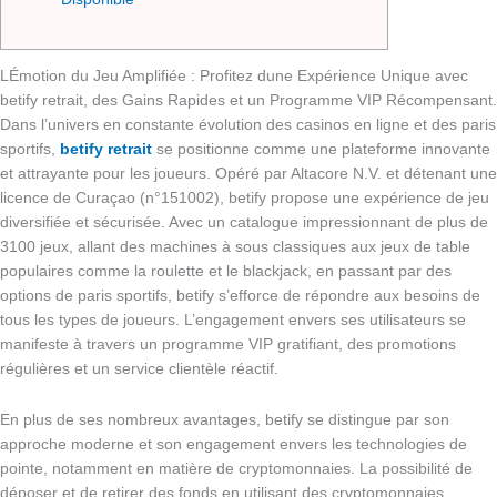
LÉmotion du Jeu Amplifiée : Profitez dune Expérience Unique avec
betify retrait, des Gains Rapides et un Programme VIP Récompensant.
Dans l’univers en constante évolution des casinos en ligne et des paris
sportifs,
betify retrait
se positionne comme une plateforme innovante
et attrayante pour les joueurs. Opéré par Altacore N.V. et détenant une
licence de Curaçao (n°151002), betify propose une expérience de jeu
diversifiée et sécurisée. Avec un catalogue impressionnant de plus de
3100 jeux, allant des machines à sous classiques aux jeux de table
populaires comme la roulette et le blackjack, en passant par des
options de paris sportifs, betify s’efforce de répondre aux besoins de
tous les types de joueurs. L’engagement envers ses utilisateurs se
manifeste à travers un programme VIP gratifiant, des promotions
régulières et un service clientèle réactif.
En plus de ses nombreux avantages, betify se distingue par son
approche moderne et son engagement envers les technologies de
pointe, notamment en matière de cryptomonnaies. La possibilité de
déposer et de retirer des fonds en utilisant des cryptomonnaies