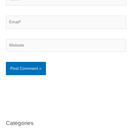
Email*
Website
Categories