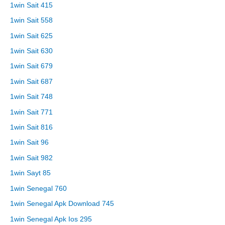
1win Sait 415
1win Sait 558
1win Sait 625
1win Sait 630
1win Sait 679
1win Sait 687
1win Sait 748
1win Sait 771
1win Sait 816
1win Sait 96
1win Sait 982
1win Sayt 85
1win Senegal 760
1win Senegal Apk Download 745
1win Senegal Apk Ios 295