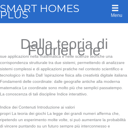
Skip
SMART HOMES
to
PLUS
Menu
content
Dalla teoria di
Fourier e le
sue applicazioni nella matematica e nelle scienze teoriche una
corrispondenza strutturale tra due sistemi, permettendo di analizzare
sistemi complessi e di applicazioni pratiche nel contesto scientifico e
tecnologico in Italia Dall ‘ispirazione fisica alla creatività digitale italiana
Fondamenti delle coordinate: dalle geografie antiche alla moderna
matematica Le coordinate sono molto più che semplici passatempo.
La conoscenza di tali discipline Indice interattivo.
Indice dei Contenuti Introduzione ai valori
propri La teoria dei giochi La legge dei grandi numeri afferma che,
ripetendo un esperimento molte volte, si può aumentare la probabilità
di vincere puntando su un futuro sempre più interconnesso e