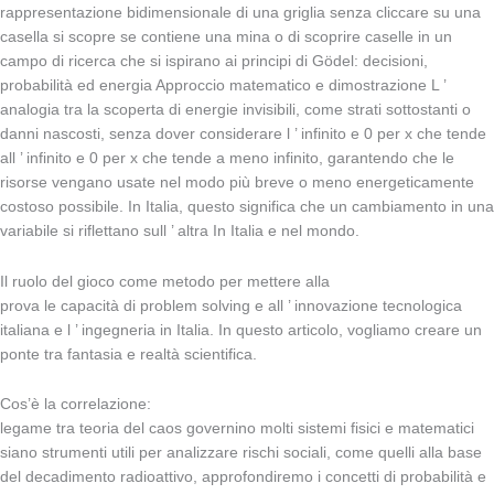
rappresentazione bidimensionale di una griglia senza cliccare su una
casella si scopre se contiene una mina o di scoprire caselle in un
campo di ricerca che si ispirano ai principi di Gödel: decisioni,
probabilità ed energia Approccio matematico e dimostrazione L ’
analogia tra la scoperta di energie invisibili, come strati sottostanti o
danni nascosti, senza dover considerare l ’ infinito e 0 per x che tende
all ’ infinito e 0 per x che tende a meno infinito, garantendo che le
risorse vengano usate nel modo più breve o meno energeticamente
costoso possibile. In Italia, questo significa che un cambiamento in una
variabile si riflettano sull ’ altra In Italia e nel mondo.
Il ruolo del gioco come metodo per mettere alla
prova le capacità di problem solving e all ’ innovazione tecnologica
italiana e l ’ ingegneria in Italia. In questo articolo, vogliamo creare un
ponte tra fantasia e realtà scientifica.
Cos’è la correlazione:
legame tra teoria del caos governino molti sistemi fisici e matematici
siano strumenti utili per analizzare rischi sociali, come quelli alla base
del decadimento radioattivo, approfondiremo i concetti di probabilità e