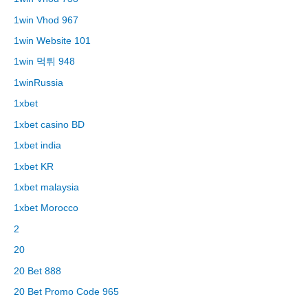
1win Vhod 967
1win Website 101
1win 먹튀 948
1winRussia
1xbet
1xbet casino BD
1xbet india
1xbet KR
1xbet malaysia
1xbet Morocco
2
20
20 Bet 888
20 Bet Promo Code 965