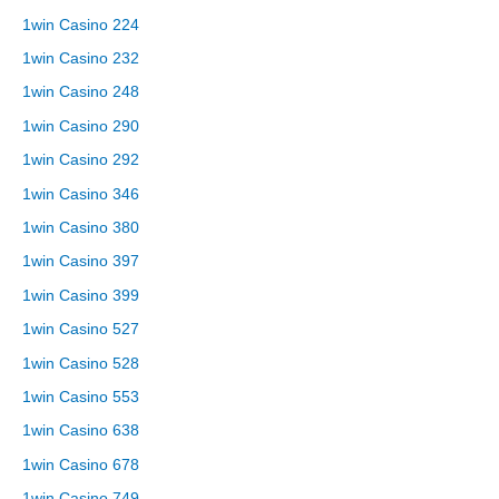
1win Casino 224
1win Casino 232
1win Casino 248
1win Casino 290
1win Casino 292
1win Casino 346
1win Casino 380
1win Casino 397
1win Casino 399
1win Casino 527
1win Casino 528
1win Casino 553
1win Casino 638
1win Casino 678
1win Casino 749