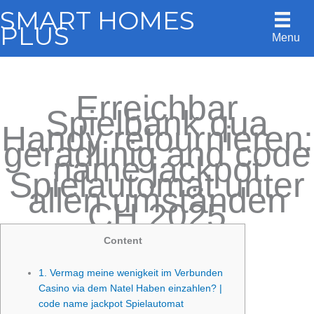
Skip
SMART HOMES
to
PLUS
Menu
content
Erreichbar
Spielbank qua
Handy retournieren:
geradlinig and code
name jackpot
Spielautomat unter
allen umständen
CH 2025
Content
1. Vermag meine wenigkeit im Verbunden
Casino via dem Natel Haben einzahlen? |
code name jackpot Spielautomat