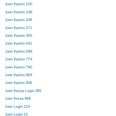
1win Kazino 120
1win Kazino 148
1win Kazino 248
1win Kazino 271
1win Kazino 355
1win Kazino 441
1win Kazino 598
1win Kazino 774
1win Kazino 790
1win Kazino 869
1win Kazino 946
1win Kenya Login 385
1win Korea 948
1win Login 123
1win Login 21