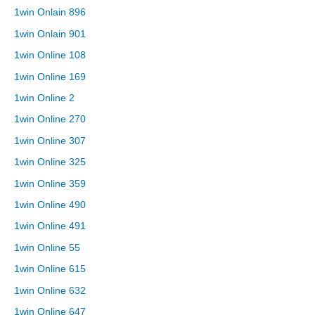
1win Onlain 896
1win Onlain 901
1win Online 108
1win Online 169
1win Online 2
1win Online 270
1win Online 307
1win Online 325
1win Online 359
1win Online 490
1win Online 491
1win Online 55
1win Online 615
1win Online 632
1win Online 647