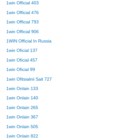
1win Official 403
1win Official 476
1win Official 793
1win Official 906
1WIN Official In Russia
1win Oficial 137
1win Oficial 457
1win Oficial 99
1win Ofitsialnii Sait 727
1win Onlain 133
1win Onlain 140
1win Onlain 265
1win Onlain 367
1win Onlain 505
1win Onlain 822