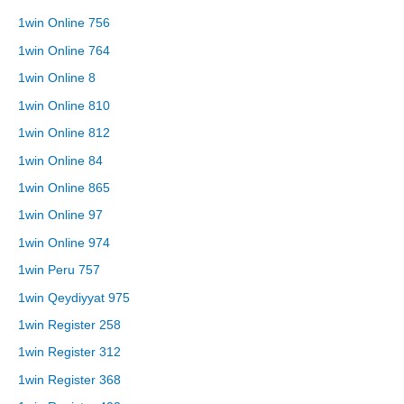
1win Online 756
1win Online 764
1win Online 8
1win Online 810
1win Online 812
1win Online 84
1win Online 865
1win Online 97
1win Online 974
1win Peru 757
1win Qeydiyyat 975
1win Register 258
1win Register 312
1win Register 368