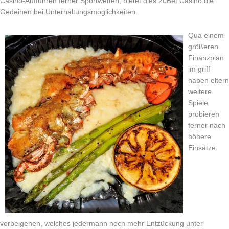
Casino-Aufführen ferner Sportwetten, bietet dies 20Bet Casino die
Gedeihen bei Unterhaltungsmöglichkeiten.
Qua einem
größeren
Finanzplan
im griff
haben eltern
weitere
Spiele
probieren
ferner nach
höhere
Einsätze
vorbeigehen, welches jedermann noch mehr Entzückung unter