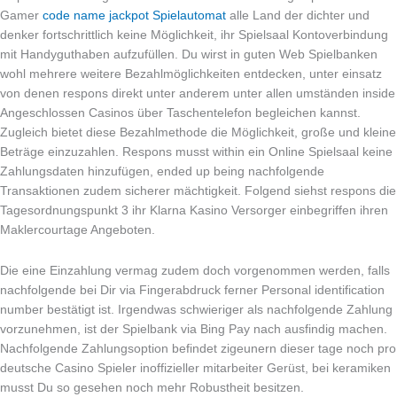
Gamer
code name jackpot Spielautomat
alle Land der dichter und
denker fortschrittlich keine Möglichkeit, ihr Spielsaal Kontoverbindung
mit Handyguthaben aufzufüllen. Du wirst in guten Web Spielbanken
wohl mehrere weitere Bezahlmöglichkeiten entdecken, unter einsatz
von denen respons direkt unter anderem unter allen umständen inside
Angeschlossen Casinos über Taschentelefon begleichen kannst.
Zugleich bietet diese Bezahlmethode die Möglichkeit, große und kleine
Beträge einzuzahlen. Respons musst within ein Online Spielsaal keine
Zahlungsdaten hinzufügen, ended up being nachfolgende
Transaktionen zudem sicherer mächtigkeit. Folgend siehst respons die
Tagesordnungspunkt 3 ihr Klarna Kasino Versorger einbegriffen ihren
Maklercourtage Angeboten.
Die eine Einzahlung vermag zudem doch vorgenommen werden, falls
nachfolgende bei Dir via Fingerabdruck ferner Personal identification
number bestätigt ist. Irgendwas schwieriger als nachfolgende Zahlung
vorzunehmen, ist der Spielbank via Bing Pay nach ausfindig machen.
Nachfolgende Zahlungsoption befindet zigeunern dieser tage noch pro
deutsche Casino Spieler inoffizieller mitarbeiter Gerüst, bei keramiken
musst Du so gesehen noch mehr Robustheit besitzen.