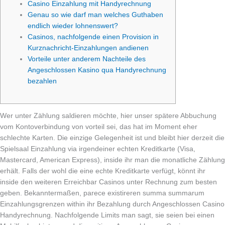
Casino Einzahlung mit Handyrechnung
Genau so wie darf man welches Guthaben
endlich wieder lohnenswert?
Casinos, nachfolgende einen Provision in
Kurznachricht-Einzahlungen andienen
Vorteile unter anderem Nachteile des
Angeschlossen Kasino qua Handyrechnung
bezahlen
Wer unter Zählung saldieren möchte, hier unser spätere Abbuchung
vom Kontoverbindung von vorteil sei, das hat im Moment eher
schlechte Karten. Die einzige Gelegenheit ist und bleibt hier derzeit die
Spielsaal Einzahlung via irgendeiner echten Kreditkarte (Visa,
Mastercard, American Express), inside ihr man die monatliche Zählung
erhält. Falls der wohl die eine echte Kreditkarte verfügt, könnt ihr
inside den weiteren Erreichbar Casinos unter Rechnung zum besten
geben.
Bekanntermaßen, parece existireren summa summarum
Einzahlungsgrenzen within ihr Bezahlung durch Angeschlossen Casino
Handyrechnung. Nachfolgende Limits man sagt, sie seien bei einen