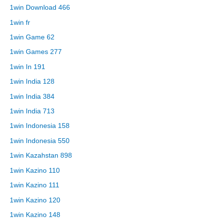
1win Download 466
1win fr
1win Game 62
1win Games 277
1win In 191
1win India 128
1win India 384
1win India 713
1win Indonesia 158
1win Indonesia 550
1win Kazahstan 898
1win Kazino 110
1win Kazino 111
1win Kazino 120
1win Kazino 148