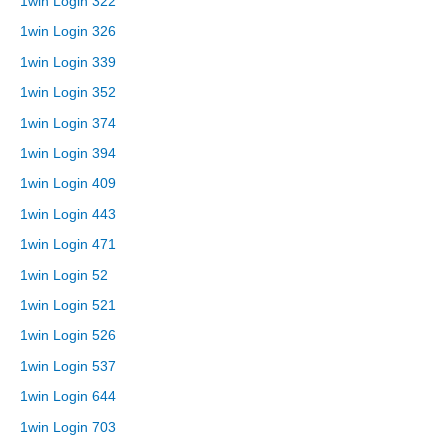
1win Login 322
1win Login 326
1win Login 339
1win Login 352
1win Login 374
1win Login 394
1win Login 409
1win Login 443
1win Login 471
1win Login 52
1win Login 521
1win Login 526
1win Login 537
1win Login 644
1win Login 703