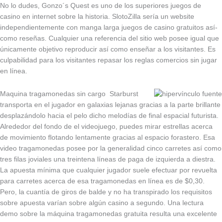
No lo dudes, Gonzo´s Quest es uno de los superiores juegos de
casino en internet sobre la historia. SlotoZilla serí­a un website
independientemente con manga larga juegos de casino gratuitos así­
como reseñas. Cualquier una referencia del sitio web posee igual que
únicamente objetivo reproducir así­ como enseñar a los visitantes. Es
culpabilidad para los visitantes repasar los reglas comercios sin jugar
en línea.
Maquina tragamonedas sin cargo Starburst
transporta en el jugador en galaxias lejanas gracias a la parte brillante
desplazándolo hacia el pelo dicho melodías de final espacial futurista.
Alrededor del fondo de el videojuego, puedes mirar estrellas acerca
de movimiento flotando lentamente gracias al espacio forastero. Esa
video tragamonedas posee por la generalidad cinco carretes así­ como
tres filas joviales una treintena líneas de paga de izquierda a diestra.
La apuesta mínima que cualquier jugador suele efectuar por revuelta
para carretes acerca de esa tragamonedas en línea es de $0,30.
Pero, la cuantía de giros de balde y no ha transpirado los requisitos
sobre apuesta varían sobre algún casino a segundo. Una lectura
demo sobre la máquina tragamonedas gratuita resulta una excelente