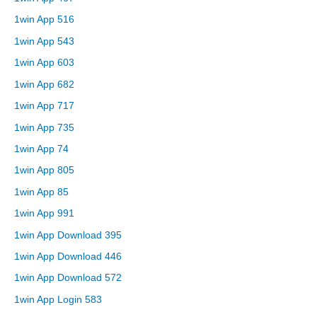
1win App 516
1win App 543
1win App 603
1win App 682
1win App 717
1win App 735
1win App 74
1win App 805
1win App 85
1win App 991
1win App Download 395
1win App Download 446
1win App Download 572
1win App Login 583