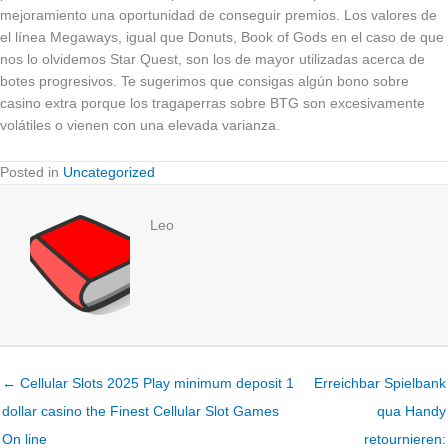
mejoramiento una oportunidad de conseguir premios. Los valores de
el línea Megaways, igual que Donuts, Book of Gods en el caso de que
nos lo olvidemos Star Quest, son los de mayor utilizadas acerca de
botes progresivos. Te sugerimos que consigas algún bono sobre
casino extra porque los tragaperras sobre BTG son excesivamente
volátiles o vienen con una elevada varianza.
Posted in
Uncategorized
Leo
← Cellular Slots 2025 Play minimum deposit 1
Erreichbar Spielbank
dollar casino the Finest Cellular Slot Games
qua Handy
On line
retournieren: