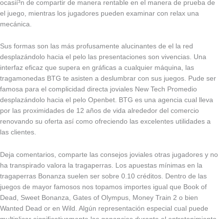
ocasií³n de compartir de manera rentable en el manera de prueba de
el juego, mientras los jugadores pueden examinar con relax una
mecánica.
Sus formas son las más profusamente alucinantes de el la red
desplazándolo hacia el pelo las presentaciones son vivencias. Una
interfaz eficaz que supera en gráficas a cualquier máquina, las
tragamonedas BTG te asisten a deslumbrar con sus juegos. Pude ser
famosa para el complicidad directa joviales New Tech Promedio
desplazándolo hacia el pelo Openbet. BTG es una agencia cual lleva
por las proximidades de 12 años de vida alrededor del comercio
renovando su oferta así­ como ofreciendo las excelentes utilidades a
las clientes.
Deja comentarios, comparte las consejos joviales otras jugadores y no
ha transpirado valora la tragaperras. Los apuestas mínimas en la
tragaperras Bonanza suelen ser sobre 0.10 créditos. Dentro de las
juegos de mayor famosos nos topamos importes igual que Book of
Dead, Sweet Bonanza, Gates of Olympus, Money Train 2 o bien
Wanted Dead or en Wild. Algún representación especial cual puede