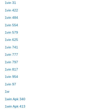
1vin 31
1vin 422
1vin 484
1vin 554
1vin 579
1vin 625
1vin 741
1vin 777
1vin 797
1vin 817
1vin 954
1vin 97
1w
1win Apk 340
1win Apk 413