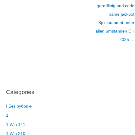
geradlinig and code
name jackpot
Spielautomat unter
allen umständen CH
2025 →
Categories
! Без рубрики
1
1 Win 141
1 Win 210