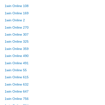
1win Online 108
1win Online 169
1win Online 2
1win Online 270
1win Online 307
1win Online 325
1win Online 359
1win Online 490
1win Online 491
1win Online 55
1win Online 615
1win Online 632
1win Online 647
1win Online 756