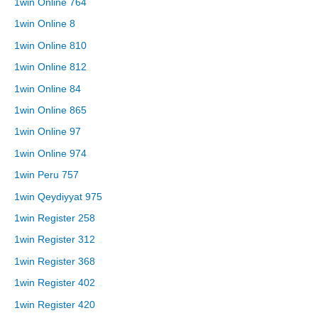
1win Online 764
1win Online 8
1win Online 810
1win Online 812
1win Online 84
1win Online 865
1win Online 97
1win Online 974
1win Peru 757
1win Qeydiyyat 975
1win Register 258
1win Register 312
1win Register 368
1win Register 402
1win Register 420