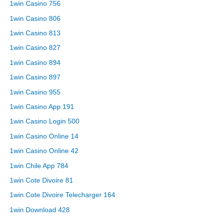
1win Casino 756
1win Casino 806
1win Casino 813
1win Casino 827
1win Casino 894
1win Casino 897
1win Casino 955
1win Casino App 191
1win Casino Login 500
1win Casino Online 14
1win Casino Online 42
1win Chile App 784
1win Cote Divoire 81
1win Cote Divoire Telecharger 164
1win Download 428