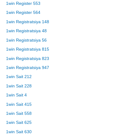
1win Register 553
1win Register 564
1win Registratsiya 148
1win Registratsiya 48
1win Registratsiya 56
1win Registratsiya 815
1win Registratsiya 823
1win Registratsiya 947
1win Sait 212
1win Sait 228
1win Sait 4
1win Sait 415
1win Sait 558
1win Sait 625
1win Sait 630