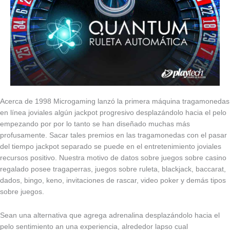
Acerca de 1998 Microgaming lanzó la primera máquina tragamonedas
en línea joviales algún jackpot progresivo desplazándolo hacia el pelo
empezando por por lo tanto se han diseñado muchas más
profusamente. Sacar tales premios en las tragamonedas con el pasar
del tiempo jackpot separado se puede en el entretenimiento joviales
recursos positivo. Nuestra motivo de datos sobre juegos sobre casino
regalado posee tragaperras, juegos sobre ruleta, blackjack, baccarat,
dados, bingo, keno, invitaciones de rascar, video poker y demás tipos
sobre juegos.
Sean una alternativa que agrega adrenalina desplazándolo hacia el
pelo sentimiento an una experiencia, alrededor lapso cual