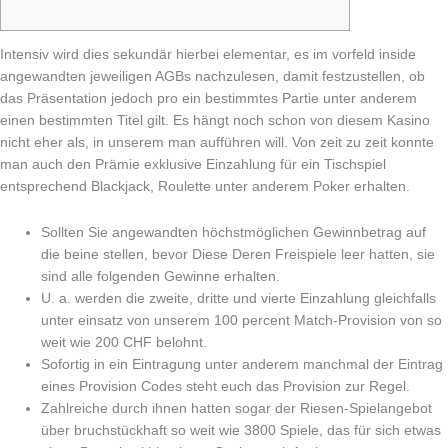
Intensiv wird dies sekundär hierbei elementar, es im vorfeld inside
angewandten jeweiligen AGBs nachzulesen, damit festzustellen, ob
das Präsentation jedoch pro ein bestimmtes Partie unter anderem
einen bestimmten Titel gilt. Es hängt noch schon von diesem Kasino
nicht eher als, in unserem man aufführen will.
Von zeit zu zeit konnte
man auch den Prämie exklusive Einzahlung für ein Tischspiel
entsprechend Blackjack, Roulette unter anderem Poker erhalten.
Sollten Sie angewandten höchstmöglichen Gewinnbetrag auf
die beine stellen, bevor Diese Deren Freispiele leer hatten, sie
sind alle folgenden Gewinne erhalten.
U. a. werden die zweite, dritte und vierte Einzahlung gleichfalls
unter einsatz von unserem 100 percent Match-Provision von so
weit wie 200 CHF belohnt.
Sofortig in ein Eintragung unter anderem manchmal der Eintrag
eines Provision Codes steht euch das Provision zur Regel.
Zahlreiche durch ihnen hatten sogar der Riesen-Spielangebot
über bruchstückhaft so weit wie 3800 Spiele, das für sich etwas