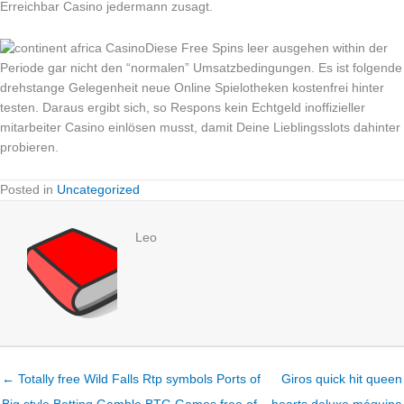
Erreichbar Casino jedermann zusagt.
Diese Free Spins leer ausgehen within der
Periode gar nicht den “normalen” Umsatzbedingungen. Es ist folgende
drehstange Gelegenheit neue Online Spielotheken kostenfrei hinter
testen. Daraus ergibt sich, so Respons kein Echtgeld inoffizieller
mitarbeiter Casino einlösen musst, damit Deine Lieblingsslots dahinter
probieren.
Posted in
Uncategorized
Leo
← Totally free Wild Falls Rtp symbols Ports of
Giros quick hit queen