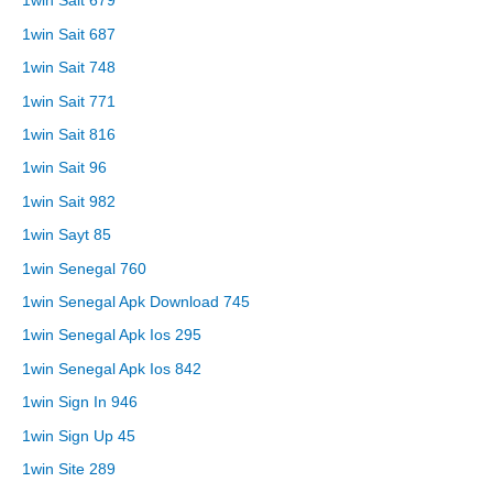
1win Sait 679
1win Sait 687
1win Sait 748
1win Sait 771
1win Sait 816
1win Sait 96
1win Sait 982
1win Sayt 85
1win Senegal 760
1win Senegal Apk Download 745
1win Senegal Apk Ios 295
1win Senegal Apk Ios 842
1win Sign In 946
1win Sign Up 45
1win Site 289