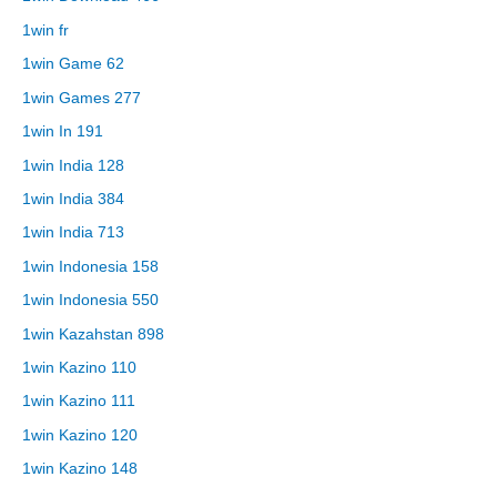
1win fr
1win Game 62
1win Games 277
1win In 191
1win India 128
1win India 384
1win India 713
1win Indonesia 158
1win Indonesia 550
1win Kazahstan 898
1win Kazino 110
1win Kazino 111
1win Kazino 120
1win Kazino 148