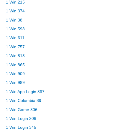
1 Win 215
1 Win 374
1 Win 38
1 Win 598
1 Win 611
1 Win 757
1 Win 813
1 Win 865
1 Win 909
1 Win 989
1 Win App Login 867
1 Win Colombia 89
1 Win Game 306
1 Win Login 206
1 Win Login 345