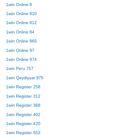
1win Online 8
1win Online 810
1win Online 812
1win Online 84
1win Online 865
1win Online 97
1win Online 974
1win Peru 757
1win Qeydiyyat 975
1win Register 258
1win Register 312
1win Register 368
1win Register 402
1win Register 420
1win Register 553