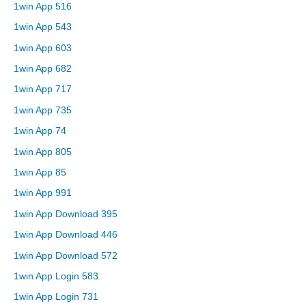
1win App 516
1win App 543
1win App 603
1win App 682
1win App 717
1win App 735
1win App 74
1win App 805
1win App 85
1win App 991
1win App Download 395
1win App Download 446
1win App Download 572
1win App Login 583
1win App Login 731