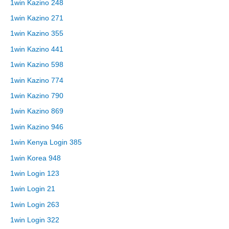
1win Kazino 248
1win Kazino 271
1win Kazino 355
1win Kazino 441
1win Kazino 598
1win Kazino 774
1win Kazino 790
1win Kazino 869
1win Kazino 946
1win Kenya Login 385
1win Korea 948
1win Login 123
1win Login 21
1win Login 263
1win Login 322