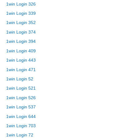
1win Login 326
1win Login 339
1win Login 352
1win Login 374
1win Login 394
1win Login 409
1win Login 443
1win Login 471
1win Login 52
1win Login 521
1win Login 526
1win Login 537
1win Login 644
1win Login 703
1win Login 72