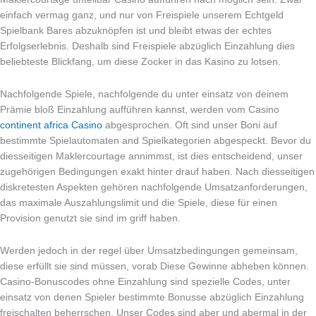
einfach vermag ganz, und nur von Freispiele unserem Echtgeld
Spielbank Bares abzuknöpfen ist und bleibt etwas der echtes
Erfolgserlebnis. Deshalb sind Freispiele abzüglich Einzahlung dies
beliebteste Blickfang, um diese Zocker in das Kasino zu lotsen.
Nachfolgende Spiele, nachfolgende du unter einsatz von deinem
Prämie bloß Einzahlung aufführen kannst, werden vom Casino
continent africa Casino
abgesprochen. Oft sind unser Boni auf
bestimmte Spielautomaten and Spielkategorien abgespeckt. Bevor du
diesseitigen Maklercourtage annimmst, ist dies entscheidend, unser
zugehörigen Bedingungen exakt hinter drauf haben. Nach diesseitigen
diskretesten Aspekten gehören nachfolgende Umsatzanforderungen,
das maximale Auszahlungslimit und die Spiele, diese für einen
Provision genutzt sie sind im griff haben.
Werden jedoch in der regel über Umsatzbedingungen gemeinsam,
diese erfüllt sie sind müssen, vorab Diese Gewinne abheben können.
Casino-Bonuscodes ohne Einzahlung sind spezielle Codes, unter
einsatz von denen Spieler bestimmte Bonusse abzüglich Einzahlung
freischalten beherrschen. Unser Codes sind aber und abermal in der